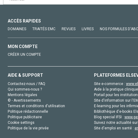
ACCÈS RAPIDES
DOMAINES
TRAITÉS EMC
REVUES
LIVRES
NOS FORMULES D'AB
MON COMPTE
CRÉER UN COMPTE
AIDE & SUPPORT
PLATEFORMES ELSE
Contactez-nous / FAQ
Site e-commerce :
www.el
Qui sommes-nous ?
Aide à la pratique clinique
Mentions légales
Portail pour les institution
© - Avertissements
Site d'information sur l'E
Termes et conditions d'utilisation
E-learning pour les infirmi
Politique rédactionnelle
Bibliothèque d'e-books Els
Politique publicitaire
Blog special IFSI :
www.gen
Cookie settings
Suivez notre actualité sur
Politique de la vie privée
Site d'emploi en santé :
e