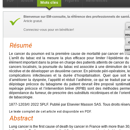
PDF
Article
Figures
Références
Mots clés
Bienvenue sur EM-consulte, la référence des professionnels de santé.
Article gratuit.
c
Connectez-vous pour en bénéficier!
vo
Résumé
co
Le cancer du poumon est la première cause de mortalité par cancer en Fr
L’arrêt du tabac est la mesure la plus efficace pour limiter l’épidémie 
élément important dans la prise en charge des patients atteints de cancer du
cancers localisés, la poursuite du tabac est associée à une diminution de 
récidive et de développer un deuxième cancer. En période péri-opératoire, le
complications infectieuses et la durée d’hospitalisation. Quel que soit
d’améliorer la dyspnée, l’appétit et réduit l’asthénie, ce qui se traduit par 
dépistage précoce du tabagisme du patient devrait être proposé systéma
repérage précoce et l’intervention brève (RPIB) sont des méthodes permet
dépendance du fumeur, de prescrire des substituts nicotiniques et de l’orien
de tabacologie.
1877-1203/© 2022 SPLF. Publié par Elsevier Masson SAS. Tous droits réser
Le texte complet de cet article est disponible en PDF.
Abstract
Lung cancer is the first cause of death by cancer in France with more than 3