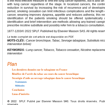
is the most effective measure to limit the lung cancer epidemic, but is also an
with lung cancer regardless of the stage. In localized cancers, the conti
reduction in survival by increasing the risk of recurrence and of developi
period, smoking cessation can limit infectious complications and the length 
cancer, weaning improves dyspnea, appetite and reduces asthenia; this resul
identification of the patients smoking should be offered systematically 
identification and brief intervention are methods allowing any trained care
prescribe nicotine substitute and possibly refer him to a tobacco consultation.
1877-1203/© 2022 SPLF. Published by Elsevier Masson SAS. All rights reser
Le texte complet de cet article est disponible en PDF.
MOTS-CLÉS :
Cancer bronchique, Tabac, Sevrage tabagique, Substituts nic
intervention brève)
KEYWORDS :
Lung cancer, Tobacco, Tobacco cessation, Nicotine replacement 
intervention
Plan
Les dernières données sur le tabagisme en France
Bénéfice de l’arrêt du tabac au cours du cancer bronchique
Stratégie d’aide au sevrage tabagique dans le cancer bronchique
Traitements
Méthodes
Conclusion
Liens d’intérêts
© 2022 SPLF. Publié par Elsevier Masson SAS. Tous droits réservés.. Publ
réservés.