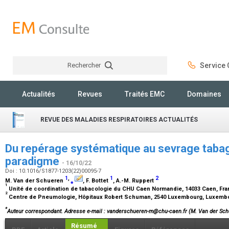
Rechercher
Service C
Rechercher
Actualités
Revues
Traités EMC
Domaines
REVUE DES MALADIES RESPIRATOIRES ACTUALITÉS
Du repérage systématique au sevrage tabag
paradigme
- 16/10/22
Doi : 10.1016/S1877-1203(22)00095-7
1
,
1
2
M. Van der Schueren
⁎
, F. Bottet
, A.-M. Ruppert
1
Unité de coordination de tabacologie du CHU Caen Normandie, 14033 Caen, Fr
2
Centre de Pneumologie, Hôpitaux Robert Schuman, 2540 Luxembourg, Luxem
*
Auteur correspondant.
Adresse e-mail
: vanderschueren-m@chu-caen.fr (M. Van der Sch
Résumé