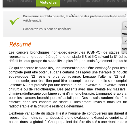
PDF
Article
Figures
Tableaux
Référence
Mots clés
Bienvenue sur EM-consulte, la référence des professionnels de santé.
Article gratuit.
c
Connectez-vous pour en bénéficier!
vo
Résumé
co
Les cancers bronchiques non-à-petites-cellules (CBNPC) de stades III d
e
représente un groupe hétérogène, et en stade IIIB et IIIC suivant la 8
éditio
définit le sous-groupe du stade IIIA le plus fréquent mais également le plus 
Ce qui concerne le stade IIIA, une intervention peut être envisagée pour les
complète peut être obtenue, dans certains cas après une thérapie d’inducti
sous-groupe N2 reste le plus controversé. Lorsque l’atteinte N2 es
thoracotomie, une résection peut être accomplie pourvu qu’elle soit complèt
l’atteinte N2 est prouvée par une technique peu invasive ou invasive, sont t
chirurgie ou de radiothérapie. Des patients avec une atteinte N2 massive 
chimio-radiothérapie combinée suivi d’immunothérapie. L’immunothérapie a t
pour les cancers bronchiques métastatiques. Des essais randomisés réce
efficace dans les cancers de stade III localement invasifs mais les mo
radiothérapie et la chirurgie restent à déterminer.
L’extrême variabilité du stade III est à l’origine de controverses qui duren
repose néanmoins sur la nécessité d’une évaluation exhaustive conjointe d
patient dans sa globalité. Chaque patient doit être discuté à une réunion de co