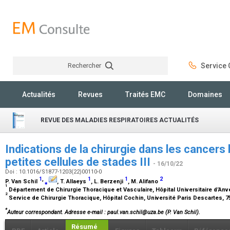
Rechercher
Service C
Rechercher
Actualités
Revues
Traités EMC
Domaines
REVUE DES MALADIES RESPIRATOIRES ACTUALITÉS
Indications de la chirurgie dans les cancers
petites cellules de stades III
- 16/10/22
Doi : 10.1016/S1877-1203(22)00110-0
1
,
1
1
2
P. Van Schil
⁎
, T. Allaeys
, L. Berzenji
, M. Alifano
1
Département de Chirurgie Thoracique et Vasculaire, Hôpital Universitaire d’A
2
Service de Chirurgie Thoracique, Hôpital Cochin, Université Paris Descartes, 7
*
Auteur correspondant.
Adresse e-mail
: paul.van.schil@uza.be (P. Van Schil).
Résumé