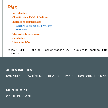
Plan
Introduction
e
Classification TNM : 8
édition
Indications chirurgicales
Tumeurs T3 N1 M0 et T4 N0-1 M0
Atteinte N2
Chirurgie de rattrapage
Conclusion
Liens d’intérêts
© 2022 SPLF. Publié par Elsevier Masson SAS. Tous droits réservés.. Publ
réservés.
ACCÈS RAPIDES
DOMAINES
TRAITÉS EMC
REVUES
LIVRES
NOS FORMULES D'AB
MON COMPTE
CRÉER UN COMPTE