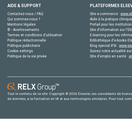
AIDE & SUPPORT
PLATEFORMES ELSE
Contactez-nous / FAQ
Site e-commerce :
www.el
Qui sommes-nous ?
Aide à la pratique clinique
Mentions légales
Portail pour les institution
© - Avertissements
Site d'information sur l'E
Termes et conditions d'utilisation
E-learning pour les infirmi
Politique rédactionnelle
Bibliothèque d'e-books Els
Politique publicitaire
Blog special IFSI :
www.gen
Cookie settings
Suivez notre actualité sur
Politique de la vie privée
Site d'emploi en santé :
e
Tout le contenu de ce site: Copyright © 2026 Elsevier, ses concédants de licence e
de données, a la formation en IA et aux technologies similaires. Pour tout con