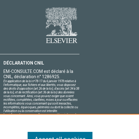
DÉCLARATION CNIL
EM-CONSULTE.COM est déclaré à la
CNIL, déclaration n° 1286925.
En application de la loi nº78-17 du 6 janvier 1978 relative à
l'informatique, aux fichiers et aux libertés, vous disposez
des droits d'opposition (art.26 de la loi), d'accès (art.34 à 38
de la loi), et de rectification (art.36 de la loi) des données
vous concernant. Ainsi, vous pouvez exiger que soient
rectifiées, complétées, clarifiées, mises à jour ou effacées
les informations vous concernant qui sont inexactes,
incomplètes, équivoques, périmées ou dont la collecte ou
l'utilisation ou la conservation est interdite.
Les informations personnelles concernant les visiteurs de
notre site, y compris leur identité, sont confidentielles.
Le responsable du site s'engage sur l'honneur à respecter
les conditions légales de confidentialité applicables en
France et à ne pas divulguer ces informations à des tiers.