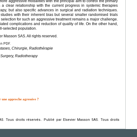
ore aggressive modalities with the principal aim to control the primary
s a clear relationship with the current progress in systemic therapies
py, but also specific advances in surgical and radiation techniques.
studies with their inherent bias but several smaller randomised trials
 selection for such an aggressive treatment remains a major challenge.
ciated complications and reduction of quality of life. On the other hand,
ll-selected population.
r Masson SAS. All rights reserved.
en PDF.
tases, Chirurgie, Radiothérapie
 Surgery, Radiotherapy
r une approche agressive ?
. Tous droits réservés.. Publié par Elsevier Masson SAS. Tous droits