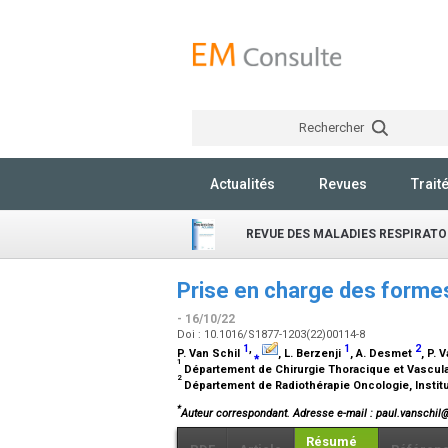
Rechercher
Actualités
Revues
Trait
REVUE DES MALADIES RESPIRATO
Prise en charge des formes 
- 16/10/22
Doi : 10.1016/S1877-1203(22)00114-8
1
,
1
2
P. Van Schil
⁎
, L. Berzenji
, A. Desmet
, P. 
1
Département de Chirurgie Thoracique et Vasculai
2
Département de Radiothérapie Oncologie, Institut
*
Auteur correspondant.
Adresse e-mail
: paul.vanschil@
Résumé