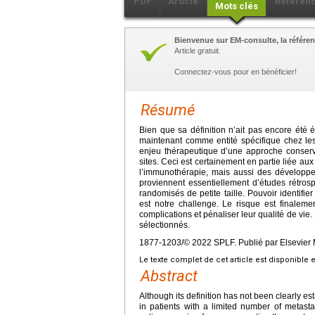
PDF
Article
Référen
Mots clés
Bienvenue sur EM-consulte, la référen
Article gratuit.
Connectez-vous pour en bénéficier!
Résumé
Bien que sa définition n’ait pas encore été é
maintenant comme entité spécifique chez le
enjeu thérapeutique d’une approche conservat
sites. Ceci est certainement en partie liée au
l’immunothérapie, mais aussi des développe
proviennent essentiellement d’études rétros
randomisés de petite taille. Pouvoir identifie
est notre challenge. Le risque est finalemen
complications et pénaliser leur qualité de vie.
sélectionnés.
1877-1203/© 2022 SPLF. Publié par Elsevier 
Le texte complet de cet article est disponible 
Abstract
Although its definition has not been clearly es
in patients with a limited number of metasta