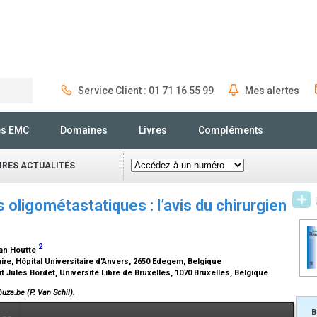
Service Client : 01 71 16 55 99
Mes alertes
Rechercher
és EMC
Domaines
Livres
Compléments
IRES ACTUALITÉS
oligométastatiques : l’avis du chirurgien
2
Van Houtte
re, Hôpital Universitaire d’Anvers, 2650 Edegem, Belgique
 Jules Bordet, Université Libre de Bruxelles, 1070 Bruxelles, Belgique
uza.be (P. Van Schil).
B