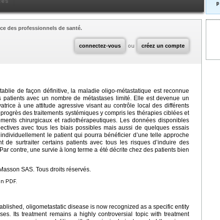
ces
p
ce des professionnels de santé.
connectez-vous
ou
créez un compte
tablie de façon définitive, la maladie oligo-métastatique est reconnue
s patients avec un nombre de métastases limité. Elle est devenue un
rice à une attitude agressive visant au contrôle local des différents
x progrès des traitements systémiques y compris les thérapies ciblées et
ments chirurgicaux et radiothérapeutiques. Les données disponibles
pectives avec tous les biais possibles mais aussi de quelques essais
r individuellement le patient qui pourra bénéficier d’une telle approche
t de surtraiter certains patients avec tous les risques d’induire des
 Par contre, une survie à long terme a été décrite chez des patients bien
Masson SAS. Tous droits réservés.
en PDF.
tablished, oligometastatic disease is now recognized as a specific entity
ses. Its treatment remains a highly controversial topic with treatment