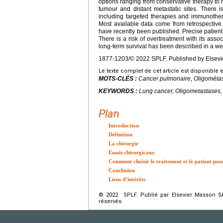
options ranging from conservative therapy to m
tumour and distant metastatic sites. There i
including targeted therapies and immunothera
Most available data come from retrospective 
have recently been published. Precise patient
There is a risk of overtreatment with its asso
long-term survival has been described in a we
1877-1203/© 2022 SPLF. Published by Elsevie
Le texte complet de cet article est disponible 
MOTS-CLÉS :
Cancer pulmonaire, Oligométas
KEYWORDS :
Lung cancer, Oligometastases,
Plan
Introduction
Définition
La chirurgie
Essais chirurgicaux
Comment choisir le traitement et le patient pou
Conclusion
Liens d’intérêts
© 2022 SPLF. Publié par Elsevier Masson SAS
réservés.