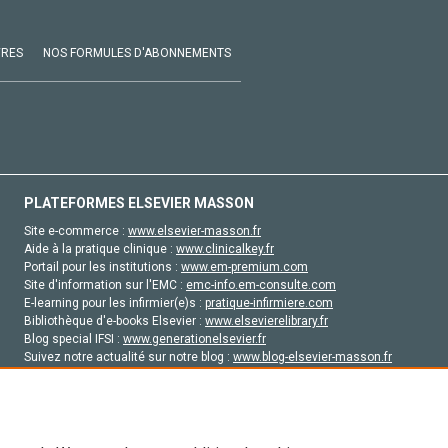
VRES
NOS FORMULES D'ABONNEMENTS
PLATEFORMES ELSEVIER MASSON
Site e-commerce :
www.elsevier-masson.fr
Aide à la pratique clinique :
www.clinicalkey.fr
Portail pour les institutions :
www.em-premium.com
Site d'information sur l'EMC :
emc-info.em-consulte.com
E-learning pour les infirmier(e)s :
pratique-infirmiere.com
Bibliothèque d'e-books Elsevier :
www.elsevierelibrary.fr
Blog special IFSI :
www.generationelsevier.fr
Suivez notre actualité sur notre blog :
www.blog-elsevier-masson.fr
Site d'emploi en santé :
emploisante.com