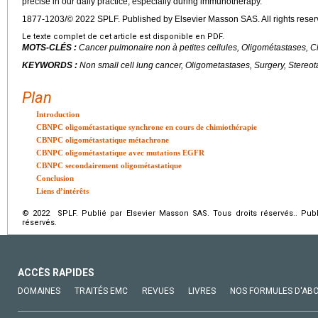
precise in our daily practice, especially during immunotherapy.
1877-1203/© 2022 SPLF. Published by Elsevier Masson SAS. All rights reser
Le texte complet de cet article est disponible en PDF.
MOTS-CLÉS :
Cancer pulmonaire non à petites cellules, Oligométastases, C
KEYWORDS :
Non small cell lung cancer, Oligometastases, Surgery, Stereot
Plan
Introduction
CBNPC oligométastatique synchrone en cours de chimiothérapie
CBNPC oligométastatique métachrone
CBNPC oligométastatique avec mutations EGFR
CBNPC secondairement oligométastatique
Conclusion
Liens d’intérêts
© 2022 SPLF. Publié par Elsevier Masson SAS. Tous droits réservés.. Publ
réservés.
ACCÈS RAPIDES
DOMAINES
TRAITÉS EMC
REVUES
LIVRES
NOS FORMULES D'AB