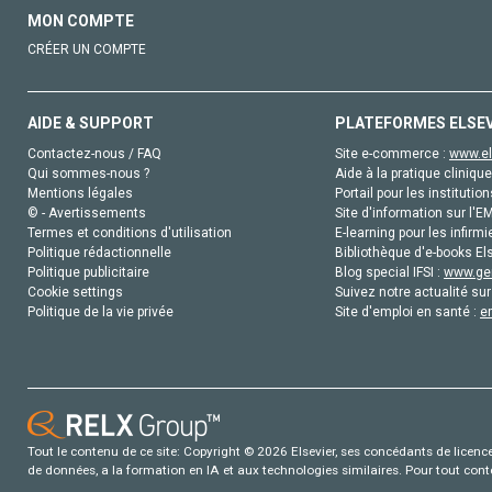
MON COMPTE
CRÉER UN COMPTE
AIDE & SUPPORT
PLATEFORMES ELSE
Contactez-nous / FAQ
Site e-commerce :
www.el
Qui sommes-nous ?
Aide à la pratique clinique
Mentions légales
Portail pour les institution
© - Avertissements
Site d'information sur l'E
Termes et conditions d'utilisation
E-learning pour les infirmi
Politique rédactionnelle
Bibliothèque d'e-books Els
Politique publicitaire
Blog special IFSI :
www.gen
Cookie settings
Suivez notre actualité sur
Politique de la vie privée
Site d'emploi en santé :
e
Tout le contenu de ce site: Copyright © 2026 Elsevier, ses concédants de licence e
de données, a la formation en IA et aux technologies similaires. Pour tout con