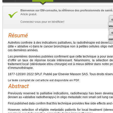
Bienvenue sur EM-consulte, la référence des professionnels de santé.
Article gratuit.
c
Connectez-vous pour en bénéficier!
vo
Résumé
co
Autrefois confinée à des indications palliatives, la radiothérapie est deven
(dite « ablative ») dans le cancer bronchique non à petites cellules oligo m
ces dernières années.
Les premières données publiées confirment que cette technique a pour avant
d’offrir un taux de réponse locale intéressant. Néanmoins, la sélection de
traitement local (stéréotaxie et/ou chirurgie) est à mieux définir dans notre
d’immunothérapie.
1877-1203/© 2022 SPLF. Publié par Elsevier Masson SAS. Tous droits réser
Le texte complet de cet article est disponible en PDF.
Abstract
Previously reserved to palliative indications, radiotherapy has been develo
(known as «ablative radiotherapy») in oligo metastatic non small cell lung ca
First published data confirm that this technique provides few side effects and o
However, selection of eligible metastatic patients for local treatment (stereo