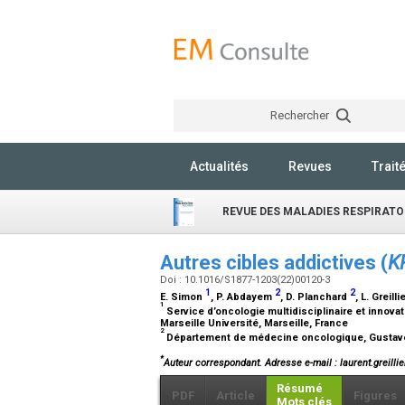
Rechercher
Actualités
Revues
Trait
REVUE DES MALADIES RESPIRATO
Autres cibles addictives (
K
Doi : 10.1016/S1877-1203(22)00120-3
1
2
2
E. Simon
, P. Abdayem
, D. Planchard
, L. Greilli
1
Service d’oncologie multidisciplinaire et innova
Marseille Université, Marseille, France
2
Département de médecine oncologique, Gustave R
*
Auteur correspondant.
Adresse e-mail
: laurent.greilli
Résumé
PDF
Article
Figures
Mots clés