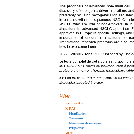
The prognosis of advanced non-small cell l
discovery of oncogenic driver alterations and
preferably by using next-generation sequencing
in patients with non-squamous NSCLC indep
NSCLC who are little or non-smokers. In thi
alterations in advanced NSCLC apart from 
approved in Europe in specific settings, and m
importance of encouraging patients to part
Translational research programs are also imp
how to overcome them.
1877-1203/© 2022 SPLF. Published by Elsevie
Le texte complet de cet article est disponible 
MOTS-CLÉS :
Cancer du poumon, Non à petit
protéine, humaine, Thérapie moléculaire cibl
KEYWORDS :
Lung cancer, Non-small cell l
Molecular targeted therapy
Plan
Introduction
K-RAS
Identification
Traitement
Mécanismes de résistance
Perspectives
MET