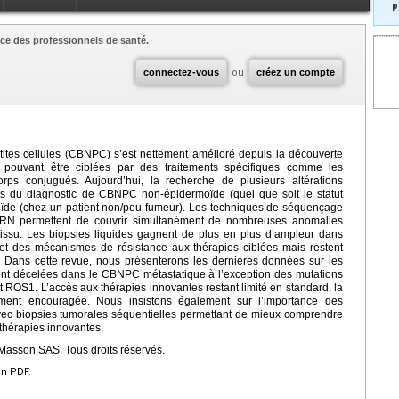
p
ce des professionnels de santé.
connectez-vous
ou
créez un compte
ites cellules (CBNPC) s’est nettement amélioré depuis la découverte
s pouvant être ciblées par des traitements spécifiques comme les
corps conjugués. Aujourd’hui, la recherche de plusieurs altérations
s du diagnostic de CBNPC non-épidermoïde (quel que soit le statut
ïde (chez un patient non/peu fumeur). Les techniques de séquençage
ARN permettent de couvrir simultanément de nombreuses anomalies
ssu. Les biopsies liquides gagnent de plus en plus d’ampleur dans
s et des mécanismes de résistance aux thérapies ciblées mais restent
s. Dans cette revue, nous présenterons les dernières données sur les
ent décelées dans le CBNPC métastatique à l’exception des mutations
ROS1. L’accès aux thérapies innovantes restant limité en standard, la
vement encouragée. Nous insistons également sur l’importance des
vec biopsies tumorales séquentielles permettant de mieux comprendre
thérapies innovantes.
Masson SAS. Tous droits réservés.
en PDF.