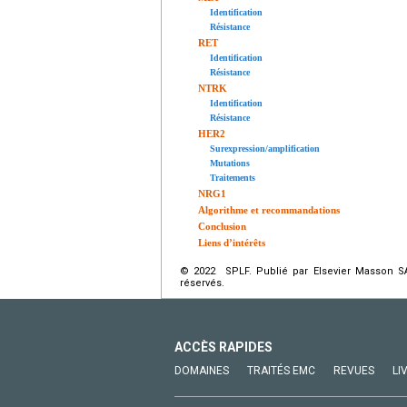
Identification
Résistance
RET
Identification
Résistance
NTRK
Identification
Résistance
HER2
Surexpression/amplification
Mutations
Traitements
NRG1
Algorithme et recommandations
Conclusion
Liens d’intérêts
© 2022 SPLF. Publié par Elsevier Masson SAS
réservés.
ACCÈS RAPIDES
DOMAINES
TRAITÉS EMC
REVUES
LI