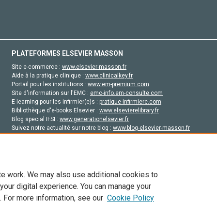
PLATEFORMES ELSEVIER MASSON
Site e-commerce :
www.elsevier-masson.fr
Aide à la pratique clinique :
www.clinicalkey.fr
Portail pour les institutions :
www.em-premium.com
Site d'information sur l'EMC :
emc-info.em-consulte.com
E-learning pour les infirmier(e)s :
pratique-infirmiere.com
Bibliothèque d'e-books Elsevier :
www.elsevierelibrary.fr
Blog special IFSI :
www.generationelsevier.fr
Suivez notre actualité sur notre blog :
www.blog-elsevier-masson.fr
Site d'emploi en santé :
emploisante.com
te work. We may also use additional cookies to
 your digital experience. You can manage your
. For more information, see our
Cookie Policy
vier, ses concédants de licence et ses contributeurs. Tout les droits sont réservés, y 
ogies similaires. Pour tout contenu en libre accès, les conditions de licence Creati