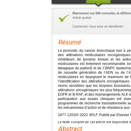
Bienvenue sur EM-consulte, la référen
Article gratuit.
Connectez-vous pour en bénéficier!
Résumé
Le pronostic du cancer bronchique non à pet
des altérations moléculaires oncogénique
inhibiteurs de tyrosine kinase et les anti
moléculaires est fortement recommandée lor
tabagique du patient) et de CBNPC épidermo
de nouvelle génération de l’ADN ou de l’
moléculaires en épargnant le maximum de ti
l’identification des altérations oncogénique
moins sensibles que les biopsies tissulaire
altérations oncogéniques les plus fréquemm
EGFR et B-RAF, et des réarrangements ALK et 
participation aux essais cliniques est vi
programmes de recherche translationnelle a
les mécanismes d’action et de résistance aux 
1877-1203/© 2022 SPLF. Publié par Elsevier 
Le texte complet de cet article est disponible 
Abstract