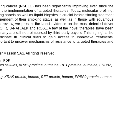
ung cancer (NSCLC) has been significantly improving ever since the
 the implementation of targeted therapies. Today, molecular profiling,
 panels as well as liquid biopsies is crucial before starting treatment
endent of their smoking status, as well as in those with squamous
s review, we present the latest evidence on the most detected driver
EGFR, B-RAF, ALK and ROS1. A few of the novel therapies have been
any are still not reimbursed by third-party payers. This highlights the
icipate in clinical trials to gain access to innovative treatments.
ortant to uncover mechanisms of resistance to targeted therapies and
r Masson SAS. All rights reserved.
en PDF.
es cellules, KRAS protéine, humaine, RET protéine, humaine, ERBB2,
ée
ung, KRAS protein, human, RET protein, human, ERBB2 protein, human,