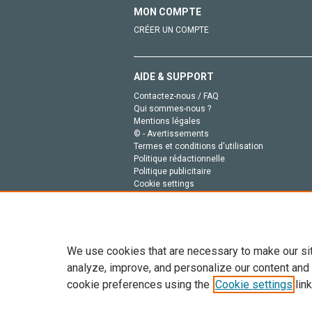
MON COMPTE
CRÉER UN COMPTE
AIDE & SUPPORT
Contactez-nous / FAQ
Qui sommes-nous ?
Mentions légales
© - Avertissements
Termes et conditions d'utilisation
Politique rédactionnelle
Politique publicitaire
Cookie settings
Politique de la vie privée
We use cookies that are necessary to make our si
analyze, improve, and personalize our content and
cookie preferences using the
Cookie settings
link
Tout le contenu de ce site: Copyright © 2026 Else
de données, a la formation en IA et aux technol