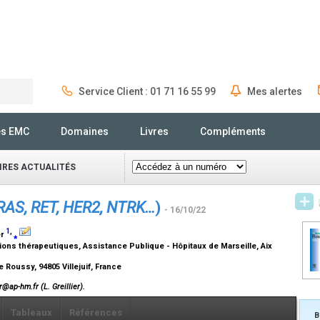
Service Client : 01 71 16 55 99
Mes alertes
Rechercher
és EMC
Domaines
Livres
Compléments
IRES ACTUALITÉS
RAS, RET, HER2, NTRK…
)
- 16/10/22
1
,
er
⁎
tions thérapeutiques, Assistance Publique - Hôpitaux de Marseille, Aix
oussy, 94805 Villejuif, France
er@ap-hm.fr (L. Greillier).
Tableaux
Références
B