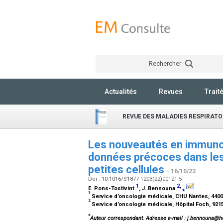
Rechercher
Actualités
Revues
Trait
REVUE DES MALADIES RESPIRATO
Les nouveautés en immunoth
données précoces dans les
petites cellules
- 16/10/22
Doi : 10.1016/S1877-1203(22)00121-5
1
2
,
E. Pons-Tostivint
, J. Bennouna
⁎
1
Service d’oncologie médicale, CHU Nantes, 440
2
Service d’oncologie médicale, Hôpital Foch, 92
*
Auteur correspondant.
Adresse e-mail
: j.bennouna@ho