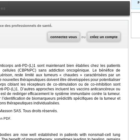
p
ces
ce des professionnels de santé.
connectez-vous
ou
créez un compte
anticorps anti-PD-(L)1 sont maintenant bien établies chez les patients
 cellules (CBPNPC) sans addiction oncogénique. Le bénéfice de
guérison, reste limité aux tumeurs « chaudes » caractérisées par un
 nouvelles thérapeutiques doivent être développées pour potentialiser
orps ciblant les récepteurs de co-stimulation ou de co-inhibition sont
ti-PD-(L)1. D’autres approches incluent les vaccins anticancéreux ou
f est de rediriger efficacement le système immunitaire contre la tumeur.
r l’identification de biomarqueurs prédictifs spécifiques de la tumeur et
ions thérapeutiques individualisées.
Masson SAS. Tous droits réservés.
en PDF.
ibodies are now well established in patients with nonsmall-cell lung
 The benefit of immunotherapy, sometimes leading to healing, remains