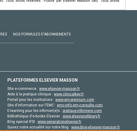
. Tous droits réservés.. Publié par Elsevier Masson SAS. Tous droits
VRES
NOS FORMULES D'ABONNEMENTS
PLATEFORMES ELSEVIER MASSON
Site e-commerce :
www.elsevier-masson.fr
Aide à la pratique clinique :
www.clinicalkey.fr
Portail pour les institutions :
www.em-premium.com
Site d'information sur l'EMC :
emc-info.em-consulte.com
E-learning pour les infirmier(e)s :
pratique-infirmiere.com
Bibliothèque d'e-books Elsevier :
www.elsevierelibrary.fr
Blog special IFSI :
www.generationelsevier.fr
Suivez notre actualité sur notre blog :
www.blog-elsevier-masson.fr
Site d'emploi en santé :
emploisante.com