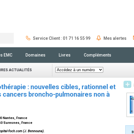
Service Client : 01 71 16 55 99
Mes alertes
Rechercher
és EMC
Domaines
Livres
Compléments
IRES ACTUALITÉS
érapie : nouvelles cibles, rationnel et
 cancers broncho-pulmonaires non à
00 Nantes, France
150 Suresnes, France
pital-foch.com (J. Bennouna).
B