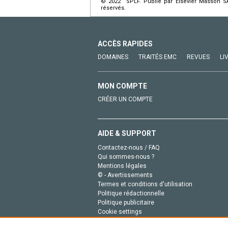
© 2022 SPLF. Publié par Elsevier Masson SAS
réservés.
ACCÈS RAPIDES
DOMAINES
TRAITÉS EMC
REVUES
LI
MON COMPTE
CRÉER UN COMPTE
AIDE & SUPPORT
Contactez-nous / FAQ
Qui sommes-nous ?
Mentions légales
© - Avertissements
Termes et conditions d'utilisation
Politique rédactionnelle
Politique publicitaire
Cookie settings
Politique de la vie privée