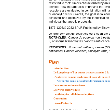
restricted to “hot” tumors characterized by an
develop new therapeutics improving the cytotox
receptors are evaluated in combination with 
or oncolytic virus. Overall, the goal is to ef
achieved and optimized by the identification 
individual therapeutic proposals.
1877-1203/© 2022 SPLF. Published by Elsevie
Le texte complet de cet article est disponible 
MOTS-CLÉS :
Cancer du poumon non à petite
3, Anticorps bispécifiques, Vaccins anti-canc
KEYWORDS :
Non-small cell lung cancer (NS
antibodies, Cancer vaccines, Oncolytic virus,
Plan
Introduction
Le Lymphocyte T et autres acteurs associés à l
L’anticorps comme médicament pour de nouvel
Agir sur les points de contrôle de l’immunité au
Les vaccins anti-cancéreux
Les virus oncolytiques
Les thérapies cellulaires adoptives
Conclusion
Liens d’intérêts