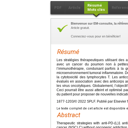
Résumé
PDF
Article
Référen
Mots clés
Bienvenue sur EM-consulte, la référen
Article gratuit.
Connectez-vous pour en bénéficier!
Résumé
Les stratégies thérapeutiques utilisant des 
avec un cancer du poumon non à petites
l’immunothérapie, conduisant parfois à la 
microenvironnement tumoral inflammatoire. De
la cytotoxicité des lymphocytes T. Les antic
évalués en association avec des anticorps an
les virus oncolytiques. Globalement, l’objecti
Ceci pourrait être aussi atteint et optimisé pa
du patient pour proposer de nouvelles indicat
1877-1203/© 2022 SPLF. Publié par Elsevier 
Le texte complet de cet article est disponible 
Abstract
Therapeutic strategies with anti-PD-(L)1 ant
cancer (NSCLC) without oncogenic addiction.