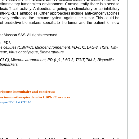
 inflammatory tumor micro-environment. Consequently, there is a need to
ic T cell activity. Antibodies targeting co-stimulatory or co-inhibitory
anti-PD-(L)1 antibodies. Other approaches include anti-cancer vaccines
fectively redirected the immune system against the tumor. This could be
of predictive biomarkers specific to the tumor and the patient for new
r Masson SAS. All rights reserved.
en PDF.
s cellules (CBNPC), Microenvironnement, PD-(L)1, LAG-3, TIGIT, TIM-
éreux, Virus oncolytique, Biomarqueurs
CLC), Microenvironnement, PD-(L)1, LAG-3, TIGIT, TIM-3, Bispecific
 Biomarkers
a réponse immunitaire anti-cancéreuse
les immunothérapies dans les CBPNPC avancés
tres que PD-L1 et CTLA4