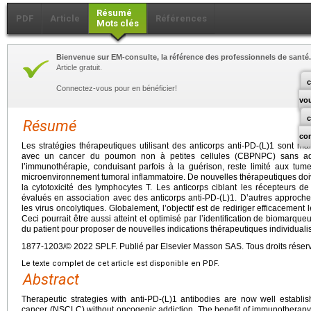
Résumé
PDF
Article
Références
Mots clés
Bienvenue sur EM-consulte, la référence des professionnels de santé.
Article gratuit.
c
Connectez-vous pour en bénéficier!
vo
Résumé
co
Les stratégies thérapeutiques utilisant des anticorps anti-PD-(L)1 sont ma
avec un cancer du poumon non à petites cellules (CBPNPC) sans add
l’immunothérapie, conduisant parfois à la guérison, reste limité aux tu
microenvironnement tumoral inflammatoire. De nouvelles thérapeutiques doiv
la cytotoxicité des lymphocytes T. Les anticorps ciblant les récepteurs de
évalués en association avec des anticorps anti-PD-(L)1. D’autres approche
les virus oncolytiques. Globalement, l’objectif est de rediriger efficacement
Ceci pourrait être aussi atteint et optimisé par l’identification de biomarque
du patient pour proposer de nouvelles indications thérapeutiques individuali
1877-1203/© 2022 SPLF. Publié par Elsevier Masson SAS. Tous droits réser
Le texte complet de cet article est disponible en PDF.
Abstract
Therapeutic strategies with anti-PD-(L)1 antibodies are now well establis
cancer (NSCLC) without oncogenic addiction. The benefit of immunotherapy