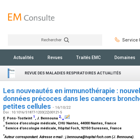
Rechercher
Service C
Rechercher
Actualités
Revues
Traités EMC
Domaines
REVUE DES MALADIES RESPIRATOIRES ACTUALITÉS
Les nouveautés en immunothérapie : nouvelle
données précoces dans les cancers bronch
petites cellules
- 16/10/22
Doi : 10.1016/S1877-1203(22)00121-5
1
2
,
E. Pons-Tostivint
, J. Bennouna
⁎
1
Service d’oncologie médicale, CHU Nantes, 44000 Nantes, France
2
Service d’oncologie médicale, Hôpital Foch, 92150 Suresnes, France
*
Auteur correspondant.
Adresse e-mail
: j.bennouna@hopital-foch.com (J. Bennouna).