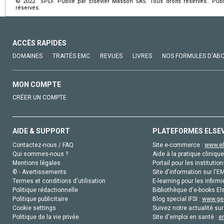
© 2022 SPLF. Publié par Elsevier Masson SAS. Tous droits réservés.. Publ
réservés.
ACCÈS RAPIDES
DOMAINES
TRAITÉS EMC
REVUES
LIVRES
NOS FORMULES D'AB
MON COMPTE
CRÉER UN COMPTE
AIDE & SUPPORT
PLATEFORMES ELSE
Contactez-nous / FAQ
Site e-commerce :
www.el
Qui sommes-nous ?
Aide à la pratique clinique
Mentions légales
Portail pour les institution
© - Avertissements
Site d'information sur l'E
Termes et conditions d'utilisation
E-learning pour les infirmi
Politique rédactionnelle
Bibliothèque d'e-books Els
Politique publicitaire
Blog special IFSI :
www.gen
Cookie settings
Suivez notre actualité sur
Politique de la vie privée
Site d'emploi en santé :
e