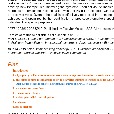
restricted to “hot” tumors characterized by an inflammatory tumor micro-envi
develop new therapeutics improving the cytotoxic T cell activity. Antibodies 
receptors are evaluated in combination with anti-PD-(L)1 antibodies. Other
or oncolytic virus. Overall, the goal is to effectively redirected the immun
achieved and optimized by the identification of predictive biomarkers speci
individual therapeutic proposals.
1877-1203/© 2022 SPLF. Published by Elsevier Masson SAS. All rights reser
Le texte complet de cet article est disponible en PDF.
MOTS-CLÉS :
Cancer du poumon non à petites cellules (CBNPC), Microenvi
3, Anticorps bispécifiques, Vaccins anti-cancéreux, Virus oncolytique, Bioma
KEYWORDS :
Non-small cell lung cancer (NSCLC), Microenvironnement, PD-(
antibodies, Cancer vaccines, Oncolytic virus, Biomarkers
Plan
Introduction
Le Lymphocyte T et autres acteurs associés à la réponse immunitaire anti-cancére
L’anticorps comme médicament pour de nouvelles immunothérapies dans les CBP
Agir sur les points de contrôle de l’immunité autres que PD-L1 et CTLA4
Les vaccins anti-cancéreux
Les virus oncolytiques
Les thérapies cellulaires adoptives
Conclusion
Liens d’intérêts