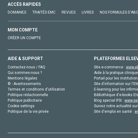
ACCÈS RAPIDES
DOMAINES
TRAITÉS EMC
REVUES
LIVRES
NOS FORMULES D'AB
MON COMPTE
CRÉER UN COMPTE
AIDE & SUPPORT
PLATEFORMES ELSE
Contactez-nous / FAQ
Site e-commerce :
www.el
Qui sommes-nous ?
Aide à la pratique clinique
Mentions légales
Portail pour les institution
© - Avertissements
Site d'information sur l'E
Termes et conditions d'utilisation
E-learning pour les infirmi
Politique rédactionnelle
Bibliothèque d'e-books Els
Politique publicitaire
Blog special IFSI :
www.gen
Cookie settings
Suivez notre actualité sur
Politique de la vie privée
Site d'emploi en santé :
e