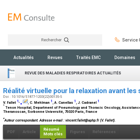
Rechercher
Service C
Rechercher
Actualités
Revues
Traités EMC
Domaines
REVUE DES MALADIES RESPIRATOIRES ACTUALITÉS
Réalité virtuelle pour la relaxation avant les
Doi : 10.1016/S1877-1203(22)00135-5
1
,
1
1
1
V. Fallet
⁎
, C. Mehlman
, A. Canellas
, J. Cadranel
1
Tenon Hospital, Department of Pneumology and Thoracic Oncology, Assistance
Theranoscan, Sorbonne Université, 75020 Paris, France
*
Auteur correspondant.
Adresse e-mail
: vincent.fallet@aphp.fr (V. Fallet).
Résumé
PDF
Article
Figures
Références
Mots clés