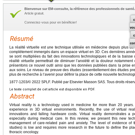
Bienvenue sur EM-consulte, la référence des professionnels de santé.
Article gratuit.
c
Connectez-vous pour en bénéficier!
vo
Résumé
co
La réalité virtuelle est une technique utilisée en médecine depuis plus de
complètement immergés dans un espace virtuel en 3D. Ces dernières années, 
se sont multipliées du fait des innovations technologiques et de la baisse d
réalité virtuelle permettrait de diminuer l’anxiété et la douleur notammen
présentons ce nouvel outil ainsi que les données publiées dans la prise en
aux soins. Le niveau de preuve des études (essentiellement des études preu
plus de recherche à l’avenir pour définir la place de cette nouvelle technolo
1877-1203/© 2022 SPLF. Publié par Elsevier Masson SAS. Tous droits réser
Le texte complet de cet article est disponible en PDF.
Abstract
Virtual reality is a technology used in medicine for more than 20 years.
experience in 3D virtual environments. Recently, the use of virtual rea
innovations and falling hardware costs. Virtual reality demonstrates a p
especially during medical care. In this review, we present this new te
management of care-related pain and anxiety. The level of evidence of th
studies) is low and requires more research in the future to define the pla
thoracic oncology.