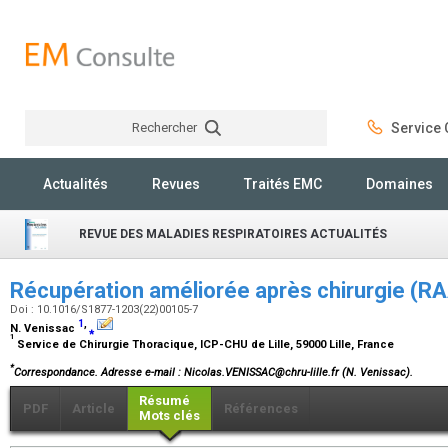
Rechercher
Service C
Rechercher
Actualités
Revues
Traités EMC
Domaines
REVUE DES MALADIES RESPIRATOIRES ACTUALITÉS
Récupération améliorée après chirurgie (R
Doi : 10.1016/S1877-1203(22)00105-7
1
,
N. Venissac
⁎
1
Service de Chirurgie Thoracique, ICP-CHU de Lille, 59000 Lille, France
*
Correspondance.
Adresse e-mail
: Nicolas.VENISSAC@chru-lille.fr (N. Venissac).
Résumé
PDF
Article
Références
Mots clés