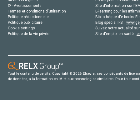
Mentions légales
Portail pour les institution
© - Avertissements
Site d'information sur l'E
Termes et conditions d'utilisation
E-learning pour les infirmi
Politique rédactionnelle
Bibliothèque d'e-books Els
Politique publicitaire
Blog special IFSI :
www.gen
Cookie settings
Suivez notre actualité sur
Politique de la vie privée
Site d'emploi en santé :
e
Tout le contenu de ce site: Copyright © 2026 Elsevier, ses concédants de licence e
de données, a la formation en IA et aux technologies similaires. Pour tout con