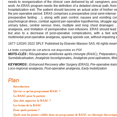
needs to reorganization of the clinical care delivered by all caregivers, posi
work. An ERAS program needs the definition of a detailed clinical path, from t
hospitalization exit. The patient should become an actual actor of his/her o
the pre-operative period. ERAS comprises a preoperative (oral semi-intense n
preoperative fasting …), along with pain control, nausea and vomiting cont
psychological stress, combat against per-operative hypothermia, struggle aga
urinary tubes, central venous lines, multiple and long chest drainages …)
analgesia, and limitation of perioperative over-infusions. ERAS should lead n
but also to a decrease of post-operative complications, with a fast acti
multimodal post-operative analgesia, sparing opioids use, without impairing 
1877-1203/© 2022 SPLF. Published by Elsevier Masson SAS. All rights reser
Le texte complet de cet article est disponible en PDF.
MOTS-CLÉS :
Récupération améliorée après chirurgie (RAAC), Préparation p
Surmédicalisation, Analgésie locorégionales, Analgésie post-opératoire, Mob
KEYWORDS :
Enhanced Recovery after Surgery (ERAS), Pre-operative traini
Loco-regional analgesia, Post-operative analgesia, Early mobilization
Plan
Introduction
Qu’est-ce qu’un programme RAAC ?
La RAAC pour le patient
Que doit apporter la RAAC ?
Les freins de la RAAC
Pour quels patients ?
Quels sont les points validés dans un programme de RAAC en chirurgie thoracique