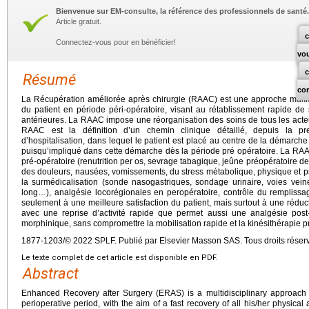
Bienvenue sur EM-consulte, la référence des professionnels de santé.
Article gratuit.
c
Connectez-vous pour en bénéficier!
vo
Résumé
co
La Récupération améliorée après chirurgie (RAAC) est une approche multid
du patient en période péri-opératoire, visant au rétablissement rapide d
antérieures. La RAAC impose une réorganisation des soins de tous les act
RAAC est la définition d’un chemin clinique détaillé, depuis la pre
d’hospitalisation, dans lequel le patient est placé au centre de la démarch
puisqu’impliqué dans cette démarche dès la période pré opératoire. La RA
pré-opératoire (renutrition per os, sevrage tabagique, jeûne préopératoire de 
des douleurs, nausées, vomissements, du stress métabolique, physique et psy
la surmédicalisation (sonde nasogastriques, sondage urinaire, voies vein
long…), analgésie locorégionales en peropératoire, contrôle du remplissage
seulement à une meilleure satisfaction du patient, mais surtout à une réduc
avec une reprise d’activité rapide que permet aussi une analgésie post
morphinique, sans compromettre la mobilisation rapide et la kinésithérapie p
1877-1203/© 2022 SPLF. Publié par Elsevier Masson SAS. Tous droits réser
Le texte complet de cet article est disponible en PDF.
Abstract
Enhanced Recovery after Surgery (ERAS) is a multidisciplinary approach
perioperative period, with the aim of a fast recovery of all his/her physica