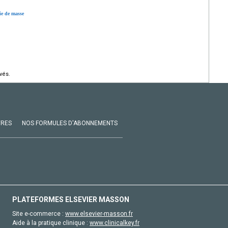
ie de masse
vés.
VRES
NOS FORMULES D'ABONNEMENTS
PLATEFORMES ELSEVIER MASSON
Site e-commerce :
www.elsevier-masson.fr
Aide à la pratique clinique :
www.clinicalkey.fr