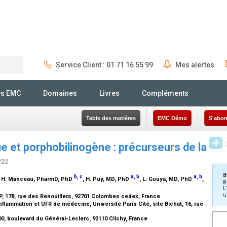
Service Client : 01 71 16 55 99
Mes alertes
Rechercher
és EMC
Domaines
Livres
Compléments
Table des matières
EMC Démo
S'abon
e et porphobilinogène : précurseurs de la
/22
4
B
b
,
c
a
,
b
a
,
b
, H. Manceau,
PharmD, PhD
, H. Puy,
MD, PhD
, L. Gouya,
MD, PhD
,
p
L
u
P, 178, rue des Renouillers, 92701 Colombes cedex, France
lammation et UFR de médecine, Université Paris Cité, site Bichat, 16, rue
00, boulevard du Général-Leclerc, 92110 Clichy, France