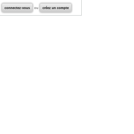
connectez-vous
ou
créez un compte