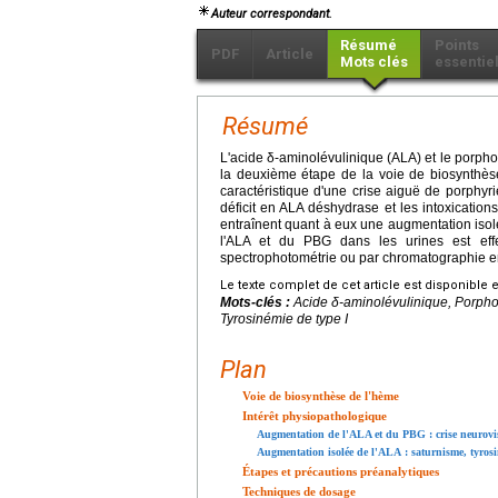
Auteur correspondant.
Résumé
Points
PDF
Article
Mots clés
essentie
Résumé
L'acide δ-aminolévulinique (ALA) et le porpho
la deuxième étape de la voie de biosynthès
caractéristique d'une crise aiguë de porphy
déficit en ALA déshydrase et les intoxications
entraînent quant à eux une augmentation iso
l'ALA et du PBG dans les urines est eff
spectrophotométrie ou par chromatographie en
Le texte complet de cet article est disponible 
Mots-clés :
Acide δ-aminolévulinique, Porpho
Tyrosinémie de type I
Plan
Voie de biosynthèse de l'hème
Intérêt physiopathologique
Augmentation de l'ALA et du PBG : crise neurovis
Augmentation isolée de l'ALA : saturnisme, tyrosi
Étapes et précautions préanalytiques
Techniques de dosage