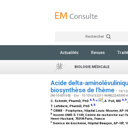
Rechercher
Actualités
Revues
Trait
BIOLOGIE MÉDICALE
Acide delta-aminolévuliniqu
biosynthèse de l'hème
- 18/10
[90-10-0015-B] - Doi : 10.1016/S2211-9698(22)43395-
a
,
b
,
⁎
a
,
b
C. Schmitt,
PharmD, PhD
, A. Poli,
MD
a
,
b
T. Lefebvre,
PharmD, PhD
a
CRMR - Porphyries, Hôpital Louis-Mourier, AP-H
b
Inserm UMR-S 1149, Centre de recherche sur l'inf
Henri-Huchard, 75018 Paris, France
c
Service de biochimie, Hôpital Beaujon, AP-HP, 1