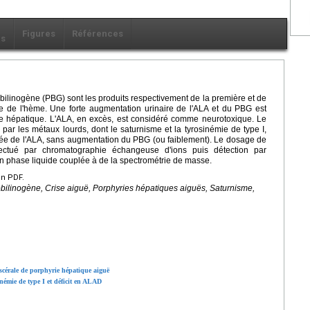
Figures
Références
ls
bilinogène (PBG) sont les produits respectivement de la première et de
e de l'hème. Une forte augmentation urinaire de l'ALA et du PBG est
rie hépatique. L'ALA, en excès, est considéré comme neurotoxique. Le
 par les métaux lourds, dont le saturnisme et la tyrosinémie de type I,
lée de l'ALA, sans augmentation du PBG (ou faiblement). Le dosage de
ectué par chromatographie échangeuse d'ions puis détection par
 phase liquide couplée à de la spectrométrie de masse.
en PDF.
bilinogène, Crise aiguë, Porphyries hépatiques aiguës, Saturnisme,
cérale de porphyrie hépatique aiguë
némie de type I et déficit en ALAD