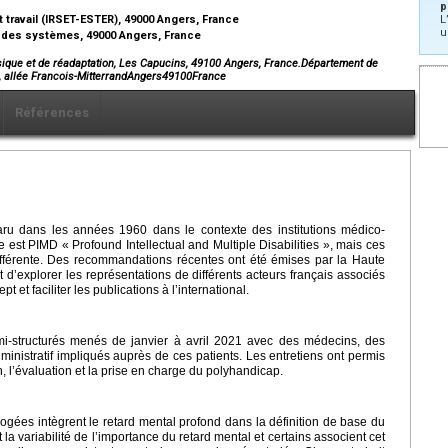
p
 travail (IRSET-ESTER), 49000 Angers, France
L
u
e des systèmes, 49000 Angers, France
ique et de réadaptation, Les Capucins, 49100 Angers, France.Département de
, allée Francois-MitterrandAngers49100France
Références
ru dans les années 1960 dans le contexte des institutions médico-
e est PIMD « Profound Intellectual and Multiple Disabilities », mais ces
ifférente. Des recommandations récentes ont été émises par la Haute
st d’explorer les représentations de différents acteurs français associés
 et faciliter les publications à l’international.
mi-structurés menés de janvier à avril 2021 avec des médecins, des
inistratif impliqués auprès de ces patients. Les entretiens ont permis
n, l’évaluation et la prise en charge du polyhandicap.
ogées intègrent le retard mental profond dans la définition de base du
a variabilité de l’importance du retard mental et certains associent cet