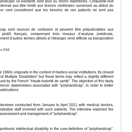
andicaps co-existants sont plus ou moins répertoriés. Cinquante-huit
devrait pas être limité aux lésions cérébrales survenant au début du
our cent considèrent que les besoins de ces patients ne sont pas
icap sont sources de confusion et peuvent être préjudiciables aux
plutôt français, comprenant trois niveaux d’analyse (médicale,
ement d’autres termes utilisés à l’étranger, rend difficile sa transposition
en PDF.
1960s originally in the context of medico-social institutions. Its closest
nd Multiple Disabilities” but these terms may reflect a slightly different
 by the French “Haute Autorité de santé”. The objective of this study
 french stakeholders associated with “polyhandicap”, in order to better
publications.
nterviews conducted from January to April 2021 with medical doctors,
istrative staff involved with such patients. The interview explored the
n, assessment and management of “polyhandicap”.
rofound intellectual disability in the core-definition of “polyhandicap”.