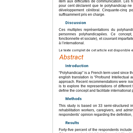
item aux difficultés de communication. Les h
pour cent déclarent que le polyhandicap ne 
développement cérébral. Cinquante-cinq p
suffisamment pris en charge.
Discussion
Ces multiples représentations du polyhand
personnes polyhandicapées. Ce concept, 
fonctionnelle et sociale), et couvrant imparfait
à l’international.
Le texte complet de cet article est disponible 
Abstract
Introduction
“Polyhandicap” is a French term used since the 
english translation is “Profound Intellectual a
approach. Recent recommendations were issued
is to explore the representations of different
define the concept and facilitate international 
Methods
This study is based on 33 semi-structured i
rehabilitation workers, caregivers, and admin
respondents’ opinion regarding the definitio
Results
Forty-five percent of the respondents include p