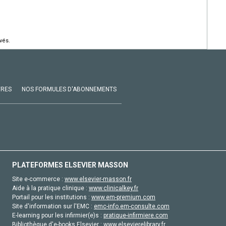
vés.
VRES
NOS FORMULES D'ABONNEMENTS
PLATEFORMES ELSEVIER MASSON
Site e-commerce :
www.elsevier-masson.fr
Aide à la pratique clinique :
www.clinicalkey.fr
Portail pour les institutions :
www.em-premium.com
Site d'information sur l'EMC :
emc-info.em-consulte.com
E-learning pour les infirmier(e)s :
pratique-infirmiere.com
Bibliothèque d'e-books Elsevier :
www.elsevierelibrary.fr