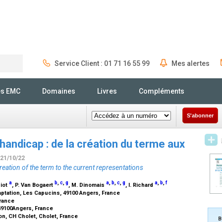
Service Client : 01 71 16 55 99
Mes alertes
Rechercher
és EMC
Domaines
Livres
Compléments
S'abonner
handicap : de la création du terme aux
 21/10/22
ation of the term to the current representations
a
b
,
c
,
g
a
,
b
,
c
,
g
a
,
b
,
f
siot
, P. Van Bogaert
, M. Dinomais
, I. Richard
tation, Les Capucins, 49100 Angers, France
France
49100Angers, France
n, CH Cholet, Cholet, France
B