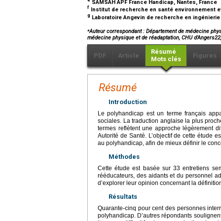
SAMSAH APF France Handicap, Nantes, France
f
Institut de recherche en santé environnement et
g
Laboratoire Angevin de recherche en ingénieri
⁎
Auteur correspondant : Département de médecine phys
médecine physique et de réadaptation, CHU d’Angers22
Résumé
PDF
Article
Figures
Mots clés
Résumé
Introduction
Le polyhandicap est un terme français appa
sociales. La traduction anglaise la plus proch
termes reflètent une approche légèrement d
Autorité de Santé. L’objectif de cette étude e
au polyhandicap, afin de mieux définir le concept
Méthodes
Cette étude est basée sur 33 entretiens se
rééducateurs, des aidants et du personnel adm
d’explorer leur opinion concernant la définitio
Résultats
Quarante-cinq pour cent des personnes interr
polyhandicap. D’autres répondants soulignent l