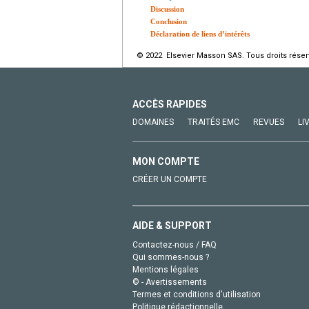
Discussion
Conclusion
Déclaration de liens d’intérêts
© 2022 Elsevier Masson SAS. Tous droits réser
ACCÈS RAPIDES
DOMAINES
TRAITÉS EMC
REVUES
LI
MON COMPTE
CRÉER UN COMPTE
AIDE & SUPPORT
Contactez-nous / FAQ
Qui sommes-nous ?
Mentions légales
© - Avertissements
Termes et conditions d'utilisation
Politique rédactionnelle