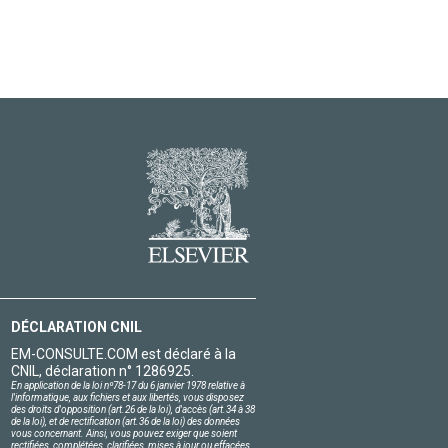
DÉCLARATION CNIL
EM-CONSULTE.COM est déclaré à la
CNIL, déclaration n° 1286925.
En application de la loi nº78-17 du 6 janvier 1978 relative à
l'informatique, aux fichiers et aux libertés, vous disposez
des droits d'opposition (art.26 de la loi), d'accès (art.34 à 38
de la loi), et de rectification (art.36 de la loi) des données
vous concernant. Ainsi, vous pouvez exiger que soient
rectifiées, complétées, clarifiées, mises à jour ou effacées