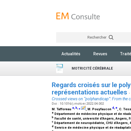
Rechercher
Actualités
Revues
Trait
MOTRICITÉ CÉRÉBRALE
Regards croisés sur le poly
représentations actuelles
-
Crossed views on “polyhandicap”: From the cre
Doi : 10.1016/j.motcer.2022.04.002
a
,
b
,
⁎
d
,
e
M. Tafforeau
, M. Pouyfaucon
, C. Tes
a
Département de médecine physique et de réadap
b
Faculté de santé, université d’Angers, Angers, 
c
Département de neuropédiatrie, CHU d’Angers, 
d
Service de médecine physique et de réadaptatio
e