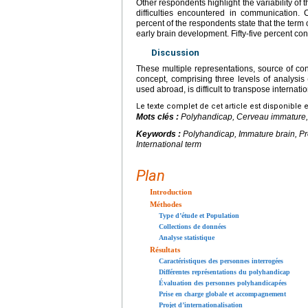
Other respondents highlight the variability of
difficulties encountered in communication. Co
percent of the respondents state that the term 
early brain development. Fifty-five percent co
Discussion
These multiple representations, source of co
concept, comprising three levels of analysis 
used abroad, is difficult to transpose internatio
Le texte complet de cet article est disponible 
Mots clés :
Polyhandicap, Cerveau immature,
Keywords :
Polyhandicap, Immature brain, Pr
International term
Plan
Introduction
Méthodes
Type d’étude et Population
Collections de données
Analyse statistique
Résultats
Caractéristiques des personnes interrogées
Différentes représentations du polyhandicap
Évaluation des personnes polyhandicapées
Prise en charge globale et accompagnement
Projet d’internationalisation