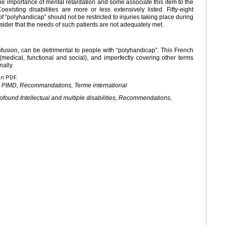
 the importance of mental retardation and some associate this item to the
existing disabilities are more or less extensively listed. Fifty-eight
of “polyhandicap” should not be restricted to injuries taking place during
nsider that the needs of such patients are not adequately met.
nfusion, can be detrimental to people with “polyhandicap”. This French
(medical, functional and social), and imperfectly covering other terms
nally.
en PDF.
 PIMD, Recommandations, Terme international
ofound Intellectual and multiple disabilities, Recommendations,