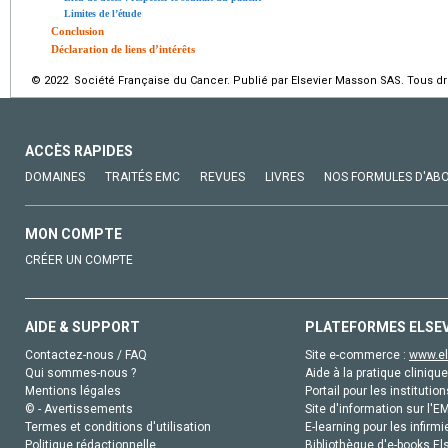
Limites de l’étude
Conclusion
Déclaration de liens d’intérêts
© 2022 Société Française du Cancer. Publié par Elsevier Masson SAS. Tous dro
ACCÈS RAPIDES
DOMAINES
TRAITÉS EMC
REVUES
LIVRES
NOS FORMULES D'AB
MON COMPTE
CRÉER UN COMPTE
AIDE & SUPPORT
PLATEFORMES ELSE
Contactez-nous / FAQ
Site e-commerce :
www.el
Qui sommes-nous ?
Aide à la pratique clinique
Mentions légales
Portail pour les institution
© - Avertissements
Site d'information sur l'E
Termes et conditions d'utilisation
E-learning pour les infirmi
Politique rédactionnelle
Bibliothèque d'e-books Els