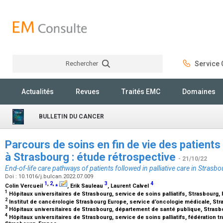
Rechercher
Service C
Rechercher
Actualités
Revues
Traités EMC
Domaines
BULLETIN DU CANCER
Parcours de soins en fin de vie des patients s
à Strasbourg : étude rétrospective
- 21/10/22
End-of-life care pathways of patients followed in palliative care in Strasbo
Doi : 10.1016/j.bulcan.2022.07.009
1
,
2
,
⁎
3
4
Colin Vercueil
, Erik Sauleau
, Laurent Calvel
1
Hôpitaux universitaires de Strasbourg, service de soins palliatifs, Strasbourg,
2
Institut de cancérologie Strasbourg Europe, service d’oncologie médicale, St
3
Hôpitaux universitaires de Strasbourg, département de santé publique, Strasb
4
Hôpitaux universitaires de Strasbourg, service de soins palliatifs, fédération 