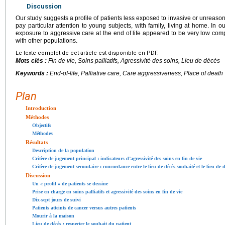
Discussion
Our study suggests a profile of patients less exposed to invasive or unreasonab
pay particular attention to young subjects, with family, living at home. In ou
exposure to aggressive care at the end of life appeared to be very low comp
with other populations.
Le texte complet de cet article est disponible en PDF.
Mots clés :
Fin de vie, Soins palliatifs, Agressivité des soins, Lieu de décès
Keywords :
End-of-life, Palliative care, Care aggressiveness, Place of death
Plan
Introduction
Méthodes
Objectifs
Méthodes
Résultats
Description de la population
Critère de jugement principal : indicateurs d’agressivité des soins en fin de vie
Critère de jugement secondaire : concordance entre le lieu de décès souhaité et le lieu de d
Discussion
Un « profil » de patients se dessine
Prise en charge en soins palliatifs et agressivité des soins en fin de vie
Dix-sept jours de suivi
Patients atteints de cancer versus autres patients
Mourir à la maison
Lieu de décès : respecter le souhait du patient