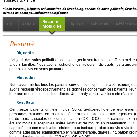
Strasbourg, France
⁎
Colin Vercueil, Hôpitaux universitaires de Strasbourg, service de soins palliatifs, Strasb
service de soins palliatifsStrasbourgFrance
Résumé
PDF
Article
Figures
Tableaux
Référence
Mots clés
Résumé
Objectifs
L’objectif des soins palliatifs est de soulager la souffrance et d’offrir la meill
à leurs familles. Nous avons recherché les facteurs individuels liés à une agr
patients suivis en soins palliatifs.
Méthodes
Nous avons inclus tous les patients suivis en soins palliatifs à Strasbourg
avons recueilli rétrospectivement les données concernant ces patients, leur p
leur parcours de soins et leur décès. Une analyse multivariée a été réalisée.
Résultats
Cent seize patients ont été inclus. Soixante-dix-neuf d’entre eux étaient
personnes malades en institution étaient moins admises aux urgences (
perdu leurs capacités de communication (OR
=
0,08). Les patients, expr
étaient moins susceptibles d’être admis et de mourir en réanimation (OR
capacités de communication étaient deux facteurs protecteurs vis-à-vis d
comme agressives (chimiothérapie/immunothérapie, dialyse, intubation orot