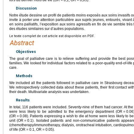
lors du dernier mois de vie (OR
=
0,1, OR
=
0,05).
Discussion
Notre étude dessine un profil de patients moins exposés aux soins invasifs o
invite à porter une attention particulière aux sujets jeunes, entourés, vivant
en soins palliatifs, l’exposition aux soins agressifs en fin de vie semble trè
des études similaires sur d’autres populations.
Le texte complet de cet article est disponible en PDF.
Abstract
Objectives
The goal of palliative care is to relieve suffering and provide the best possi
families. We looked for individual factors related to a poor-quality end-of-life
care.
Methods
We included all the patients followed in palliative care in Strasbourg dec
We retrospectively collected data about these patients, their first contact wit
their death. Multivariate analysis was undertaken.
Results
In total, 116 patients were included. Seventy-nine of them had cancer. At the en
were less likely to be admitted to the emergency department (OR
=
0.06
(OR
=
0.08). Patients expressing a wish to die at home were less likely to be
unit (OR
=
0.1). Isolated patients and non-communicative patients appear
(chemotherapy/immunotherapy, dialysis, orotracheal intubation, cardiopulmon
of life (OR
=
0.1, OR
=
0.05).