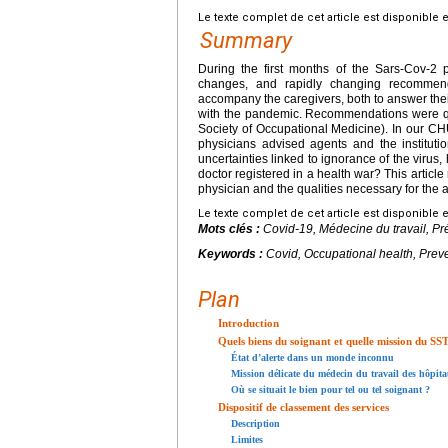
Le texte complet de cet article est disponible 
Summary
During the first months of the Sars-Cov-2 pa
changes, and rapidly changing recommenda
accompany the caregivers, both to answer their 
with the pandemic. Recommendations were qui
Society of Occupational Medicine). In our C
physicians advised agents and the institutio
uncertainties linked to ignorance of the virus,
doctor registered in a health war? This article 
physician and the qualities necessary for the
Le texte complet de cet article est disponible 
Mots clés :
Covid-19, Médecine du travail, Pré
Keywords :
Covid, Occupational health, Prev
Plan
Introduction
Quels biens du soignant et quelle mission du S
État d’alerte dans un monde inconnu
Mission délicate du médecin du travail des hôpit
Où se situait le bien pour tel ou tel soignant ?
Dispositif de classement des services
Description
Limites