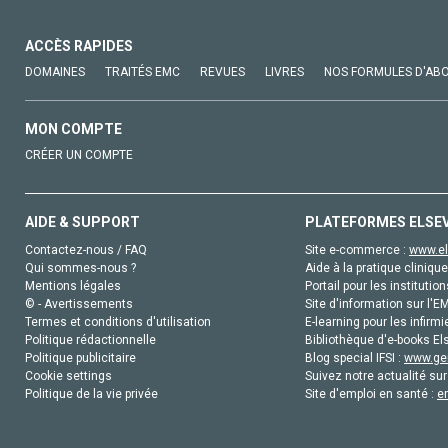
ACCÈS RAPIDES
DOMAINES
TRAITÉS EMC
REVUES
LIVRES
NOS FORMULES D'AB
MON COMPTE
CRÉER UN COMPTE
AIDE & SUPPORT
PLATEFORMES ELSE
Contactez-nous / FAQ
Site e-commerce :
www.el
Qui sommes-nous ?
Aide à la pratique clinique
Mentions légales
Portail pour les institution
© - Avertissements
Site d'information sur l'E
Termes et conditions d'utilisation
E-learning pour les infirmi
Politique rédactionnelle
Bibliothèque d'e-books Els
Politique publicitaire
Blog special IFSI :
www.gen
Cookie settings
Suivez notre actualité sur
Politique de la vie privée
Site d'emploi en santé :
e