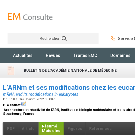
Rechercher
Service C
Rechercher
Actualités
Revues
Traités EMC
Domaines
BULLETIN DE L'ACADÉMIE NATIONALE DE MÉDECINE
L’ARNm et ses modifications chez les euca
mRNA and its modifications in eukaryotes
Doi : 10.1016/j.banm.2022.05.007
E. Westhof
Architecture et réactivité de l’ARN, institut de biologie moléculaire et cellulair
Strasbourg, France
Résumé
PDF
Article
Figures
Références
Mots clés