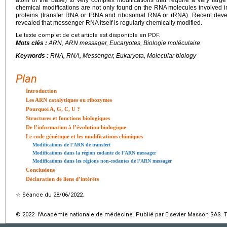
chemical modifications are not only found on the RNA molecules involved i
proteins (transfer RNA or tRNA and ribosomal RNA or rRNA). Recent de
revealed that messenger RNA itself is regularly chemically modified.
Le texte complet de cet article est disponible en PDF.
Mots clés :
ARN, ARN messager, Eucaryotes, Biologie moléculaire
Keywords :
RNA, RNA, Messenger, Eukaryota, Molecular biology
Plan
Introduction
Les ARN catalytiques ou ribozymes
Pourquoi A, G, C, U ?
Structures et fonctions biologiques
De l’information à l’évolution biologique
Le code génétique et les modifications chimiques
Modifications de l’ARN de transfert
Modifications dans la région codante de l’ARN messager
Modifications dans les régions non-codantes de l’ARN messager
Conclusions
Déclaration de liens d’intérêts
☆
Séance du 28/06/2022.
© 2022 l'Académie nationale de médecine. Publié par Elsevier Masson SAS. To