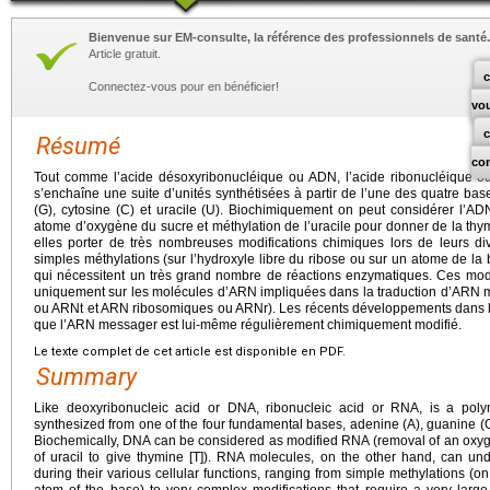
Bienvenue sur EM-consulte, la référence des professionnels de santé.
Article gratuit.
c
Connectez-vous pour en bénéficier!
vo
Résumé
co
Tout comme l’acide désoxyribonucléique ou ADN, l’acide ribonucléique o
s’enchaîne une suite d’unités synthétisées à partir de l’une des quatre ba
(G), cytosine (C) et uracile (U). Biochimiquement on peut considérer l’A
atome d’oxygène du sucre et méthylation de l’uracile pour donner de la thy
elles porter de très nombreuses modifications chimiques lors de leurs div
simples méthylations (sur l’hydroxyle libre du ribose ou sur un atome de la
qui nécessitent un très grand nombre de réactions enzymatiques. Ces modi
uniquement sur les molécules d’ARN impliquées dans la traduction d’ARN m
ou ARNt et ARN ribosomiques ou ARNr). Les récents développements dans 
que l’ARN messager est lui-même régulièrement chimiquement modifié.
Le texte complet de cet article est disponible en PDF.
Summary
Like deoxyribonucleic acid or DNA, ribonucleic acid or RNA, is a pol
synthesized from one of the four fundamental bases, adenine (A), guanine (G)
Biochemically, DNA can be considered as modified RNA (removal of an oxyg
of uracil to give thymine [T]). RNA molecules, on the other hand, can u
during their various cellular functions, ranging from simple methylations (on
atom of the base) to very complex modifications that require a very larg