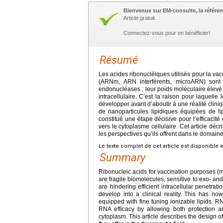
Bienvenue sur EM-consulte, la référen
Article gratuit.
Connectez-vous pour en bénéficier!
Résumé
Les acides ribonucléiques utilisés pour la 
(ARNm, ARN interférents, microARN) sont d
endonucléases ; leur poids moléculaire élevé e
intracellulaire. C’est la raison pour laquel
développer avant d’aboutir à une réalité clin
de nanoparticules lipidiques équipées de li
constitué une étape décisive pour l’efficaci
vers le cytoplasme cellulaire. Cet article déc
les perspectives qu’ils offrent dans le domai
Le texte complet de cet article est disponible 
Summary
Ribonucleic acids for vaccination purposes
are fragile biomolecules, sensitive to exo- a
are hindering efficient intracellular penetr
develop into a clinical reality. This has n
equipped with fine tuning ionizable lipids. R
RNA efficacy by allowing both protection a
cytoplasm. This article describes the design o