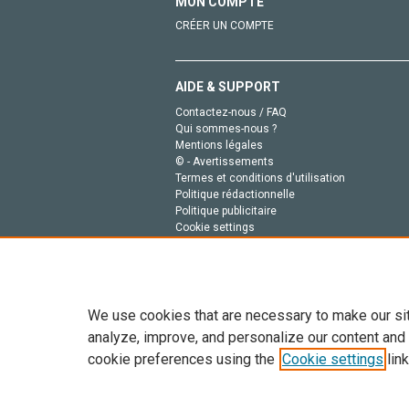
MON COMPTE
CRÉER UN COMPTE
AIDE & SUPPORT
Contactez-nous / FAQ
Qui sommes-nous ?
Mentions légales
© - Avertissements
Termes et conditions d'utilisation
Politique rédactionnelle
Politique publicitaire
Cookie settings
Politique de la vie privée
We use cookies that are necessary to make our si
analyze, improve, and personalize our content and
cookie preferences using the
Cookie settings
link
Tout le contenu de ce site: Copyright © 2026 Else
de données, a la formation en IA et aux technol