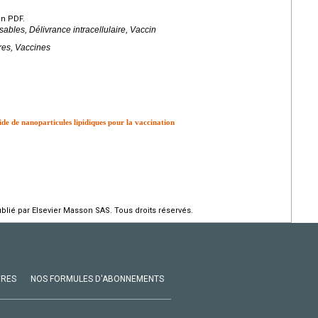
en PDF.
ables, Délivrance intracellulaire, Vaccin
res, Vaccines
ide de nanoparticules lipidiques pour la vaccination
ié par Elsevier Masson SAS. Tous droits réservés.
VRES
NOS FORMULES D'ABONNEMENTS