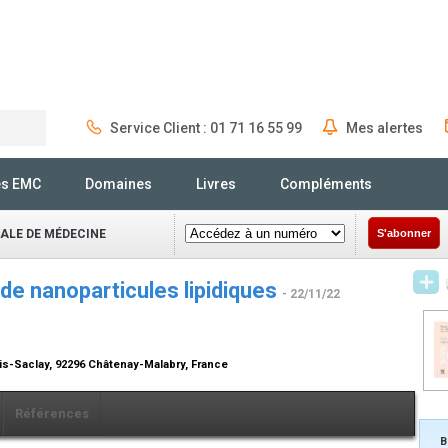
Service Client : 01 71 16 55 99
Mes alertes
Rechercher
és EMC
Domaines
Livres
Compléments
NALE DE MÉDECINE
S'abonner
e de nanoparticules lipidiques
- 22/11/22
ris-Saclay, 92296 Châtenay-Malabry, France
Références
B