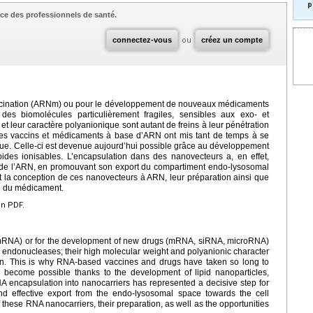
p
ce des professionnels de santé.
connectez-vous
ou
créez un compte
vaccination (ARNm) ou pour le développement de nouveaux médicaments
es biomolécules particulièrement fragiles, sensibles aux exo- et
t leur caractère polyanionique sont autant de freins à leur pénétration
le les vaccins et médicaments à base d’ARN ont mis tant de temps à se
ique. Celle-ci est devenue aujourd’hui possible grâce au développement
pides ionisables. L’encapsulation dans des nanovecteurs a, en effet,
té de l’ARN, en promouvant son export du compartiment endo-lysosomal
rit la conception de ces nanovecteurs à ARN, leur préparation ainsi que
ne du médicament.
en PDF.
 (mRNA) or for the development of new drugs (mRNA, siRNA, microRNA)
nd endonucleases; their high molecular weight and polyanionic character
ation. This is why RNA-based vaccines and drugs have taken so long to
ow become possible thanks to the development of lipid nanoparticles,
NA encapsulation into nanocarriers has represented a decisive step for
nd effective export from the endo-lysosomal space towards the cell
f these RNA nanocarriers, their preparation, as well as the opportunities