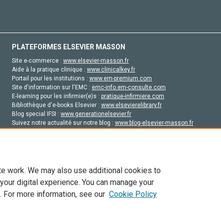
PLATEFORMES ELSEVIER MASSON
Site e-commerce :
www.elsevier-masson.fr
Aide à la pratique clinique :
www.clinicalkey.fr
Portail pour les institutions :
www.em-premium.com
Site d'information sur l'EMC :
emc-info.em-consulte.com
E-learning pour les infirmier(e)s :
pratique-infirmiere.com
Bibliothèque d'e-books Elsevier :
www.elsevierelibrary.fr
Blog special IFSI :
www.generationelsevier.fr
Suivez notre actualité sur notre blog :
www.blog-elsevier-masson.fr
Site d'emploi en santé :
emploisante.com
te work. We may also use additional cookies to
 your digital experience. You can manage your
. For more information, see our
Cookie Policy
vier, ses concédants de licence et ses contributeurs. Tout les droits sont réservés, y 
ogies similaires. Pour tout contenu en libre accès, les conditions de licence Creati