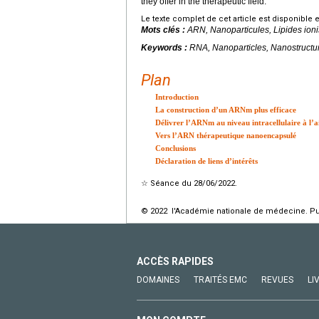
they offer in the therapeutic field.
Le texte complet de cet article est disponible 
Mots clés :
ARN, Nanoparticules, Lipides ionis
Keywords :
RNA, Nanoparticles, Nanostructu
Plan
Introduction
La construction d’un ARNm plus efficace
Délivrer l’ARNm au niveau intracellulaire à l’a
Vers l’ARN thérapeutique nanoencapsulé
Conclusions
Déclaration de liens d’intérêts
☆
Séance du 28/06/2022.
© 2022 l'Académie nationale de médecine. Publ
ACCÈS RAPIDES
DOMAINES
TRAITÉS EMC
REVUES
LI