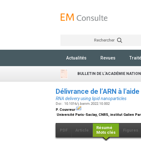
Rechercher
Actualités
Revues
Trait
BULLETIN DE L'ACADÉMIE NATIO
Délivrance de l’ARN à l’aid
RNA delivery using lipid nanoparticles
Doi : 10.1016/j.banm.2022.10.002
P. Couvreur
Université Paris-Saclay, CNRS, institut Galien Pa
Résumé
PDF
Article
Figures
Mots clés