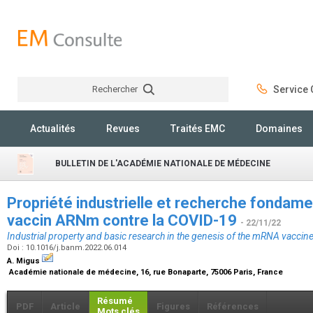
Rechercher
Service C
Rechercher
Actualités
Revues
Traités EMC
Domaines
BULLETIN DE L'ACADÉMIE NATIONALE DE MÉDECINE
Propriété industrielle et recherche fondam
vaccin ARNm contre la COVID-19
- 22/11/22
Industrial property and basic research in the genesis of the mRNA vacci
Doi : 10.1016/j.banm.2022.06.014
A. Migus
Académie nationale de médecine, 16, rue Bonaparte, 75006 Paris, France
Résumé
PDF
Article
Figures
Références
Mots clés