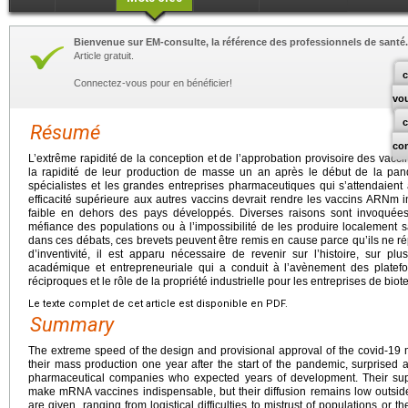
Bienvenue sur EM-consulte, la référence des professionnels de santé.
Article gratuit.
c
Connectez-vous pour en bénéficier!
vo
Résumé
co
L’extrême rapidité de la conception et de l’approbation provisoire des vacc
la rapidité de leur production de masse un an après le début de la pandé
spécialistes et les grandes entreprises pharmaceutiques qui s’attendaie
efficacité supérieure aux autres vaccins devrait rendre les vaccins ARNm i
faible en dehors des pays développés. Diverses raisons sont invoquées, a
méfiance des populations ou à l’impossibilité de les produire localement s
dans ces débats, ces brevets peuvent être remis en cause parce qu’ils ne r
d’inventivité, il est apparu nécessaire de revenir sur l’histoire, sur p
académique et entrepreneuriale qui a conduit à l’avènement des plate
réciproques et le rôle de la propriété industrielle pour les entreprises de bio
Le texte complet de cet article est disponible en PDF.
Summary
The extreme speed of the design and provisional approval of the covid-19
their mass production one year after the start of the pandemic, surprised 
pharmaceutical companies who expected years of development. Their supe
make mRNA vaccines indispensable, but their diffusion remains low outsid
are given, ranging from logistical difficulties to mistrust of populations or t