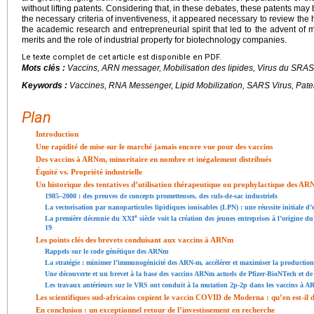
without lifting patents. Considering that, in these debates, these patents m
the necessary criteria of inventiveness, it appeared necessary to review the 
the academic research and entrepreneurial spirit that led to the advent of
merits and the role of industrial property for biotechnology companies.
Le texte complet de cet article est disponible en PDF.
Mots clés :
Vaccins, ARN messager, Mobilisation des lipides, Virus du SRAS
Keywords :
Vaccines, RNA Messenger, Lipid Mobilization, SARS Virus, Pate
Plan
Introduction
Une rapidité de mise sur le marché jamais encore vue pour des vaccins
Des vaccins à ARNm, minoritaire en nombre et inégalement distribués
Équité vs. Propriété industrielle
Un historique des tentatives d’utilisation thérapeutique ou prophylactique des A
1985–2000 : des preuves de concepts prometteuses, des culs-de-sac industriels
La vectorisation par nanoparticules lipidiques ionisables (LPN) : une réussite initiale d
e
La première décennie du XXI
siècle voit la création des jeunes entreprises à l’origine 
19
Les points clés des brevets conduisant aux vaccins à ARNm
Rappels sur le code génétique des ARNm
La stratégie : minimer l’immunogénicité des ARN-m, accélérer et maximiser la production
Une découverte et un brevet à la base des vaccins ARNm actuels de Pfizer-BioNTech et d
Les travaux antérieurs sur le VRS ont conduit à la mutation 2p-2p dans les vaccins à A
Les scientifiques sud-africains copient le vaccin COVID de Moderna : qu’en est-il d
En conclusion : un exceptionnel retour de l’investissement en recherche