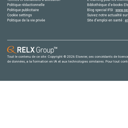
Politique rédactionnelle
Bibliothèque d'e-books Els
Politique publicitaire
Blog special IFSI :
www.gen
Cookie settings
Suivez notre actualité sur
Politique de la vie privée
Site d'emploi en santé :
e
Tout le contenu de ce site: Copyright © 2026 Elsevier, ses concédants de licence e
de données, a la formation en IA et aux technologies similaires. Pour tout con