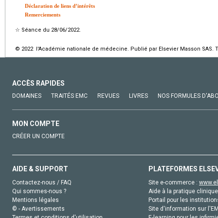
Déclaration de liens d’intérêts
Remerciements
☆
Séance du 28/06/2022.
© 2022 l'Académie nationale de médecine. Publié par Elsevier Masson SAS. To
ACCÈS RAPIDES
DOMAINES
TRAITÉS EMC
REVUES
LIVRES
NOS FORMULES D'AB
MON COMPTE
CRÉER UN COMPTE
AIDE & SUPPORT
PLATEFORMES ELSE
Contactez-nous / FAQ
Site e-commerce :
www.el
Qui sommes-nous ?
Aide à la pratique clinique
Mentions légales
Portail pour les institution
© - Avertissements
Site d'information sur l'E
Termes et conditions d'utilisation
E-learning pour les infirmi