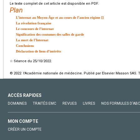
Le texte complet de cet article est disponible en PDF.
Plan
L’internat au Moyen-Âge et au cours de l’ancien régime [
]
La révolution française
Le concours de l’internat
Signification des coutumes des salles de garde
La mort de l’Internat
Conclusions
Déclaration de liens d’intérêts
☆
Séance du 25/10/2022.
© 2022 l'Académie nationale de médecine. Publié par Elsevier Masson SAS. To
ACCÈS RAPIDES
DOMAINES
TRAITÉS EMC
REVUES
LIVRES
NOS FORMULES D'AB
MON COMPTE
CRÉER UN COMPTE