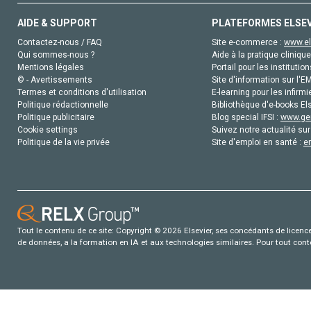
AIDE & SUPPORT
PLATEFORMES ELSE
Contactez-nous / FAQ
Site e-commerce :
www.el
Qui sommes-nous ?
Aide à la pratique clinique
Mentions légales
Portail pour les institution
© - Avertissements
Site d'information sur l'E
Termes et conditions d'utilisation
E-learning pour les infirmi
Politique rédactionnelle
Bibliothèque d'e-books Els
Politique publicitaire
Blog special IFSI :
www.gen
Cookie settings
Suivez notre actualité sur
Politique de la vie privée
Site d'emploi en santé :
e
Tout le contenu de ce site: Copyright © 2026 Elsevier, ses concédants de licence e
de données, a la formation en IA et aux technologies similaires. Pour tout con