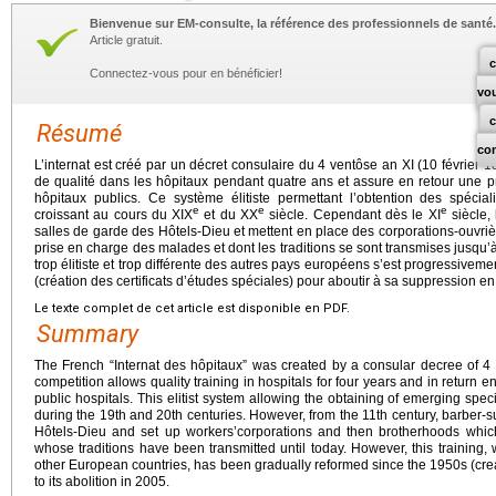
Bienvenue sur EM-consulte, la référence des professionnels de santé.
Article gratuit.
c
Connectez-vous pour en bénéficier!
vo
Résumé
co
L’internat est créé par un décret consulaire du 4 ventôse an XI (10 février
de qualité dans les hôpitaux pendant quatre ans et assure en retour une
hôpitaux publics. Ce système élitiste permettant l’obtention des spécia
e
e
e
croissant au cours du XIX
et du XX
siècle. Cependant dès le XI
siècle, 
salles de garde des Hôtels-Dieu et mettent en place des corporations-ouvrièr
prise en charge des malades et dont les traditions se sont transmises jusqu’
trop élitiste et trop différente des autres pays européens s’est progressive
(création des certificats d’études spéciales) pour aboutir à sa suppression e
Le texte complet de cet article est disponible en PDF.
Summary
The French “Internat des hôpitaux” was created by a consular decree of 4
competition allows quality training in hospitals for four years and in retur
public hospitals. This elitist system allowing the obtaining of emerging spec
during the 19th and 20th centuries. However, from the 11th century, barber-
Hôtels-Dieu and set up workers’corporations and then brotherhoods whic
whose traditions have been transmitted until today. However, this training, wh
other European countries, has been gradually reformed since the 1950s (creati
to its abolition in 2005.