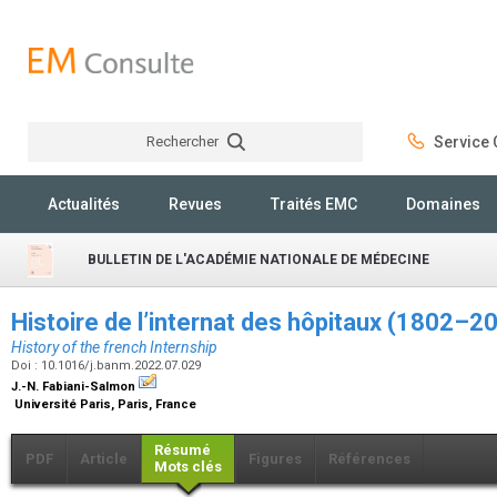
Rechercher
Service C
Rechercher
Actualités
Revues
Traités EMC
Domaines
BULLETIN DE L'ACADÉMIE NATIONALE DE MÉDECINE
Histoire de l’internat des hôpitaux (1802–2
History of the french Internship
Doi : 10.1016/j.banm.2022.07.029
J.-N. Fabiani-Salmon
Université Paris, Paris, France
Résumé
PDF
Article
Figures
Références
Mots clés