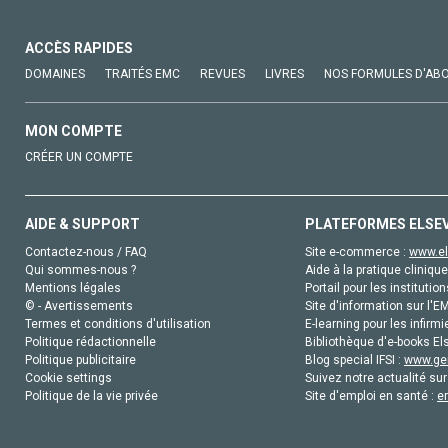
ACCÈS RAPIDES
DOMAINES
TRAITÉS EMC
REVUES
LIVRES
NOS FORMULES D'AB
MON COMPTE
CRÉER UN COMPTE
AIDE & SUPPORT
PLATEFORMES ELSE
Contactez-nous / FAQ
Site e-commerce :
www.el
Qui sommes-nous ?
Aide à la pratique clinique
Mentions légales
Portail pour les institution
© - Avertissements
Site d'information sur l'E
Termes et conditions d'utilisation
E-learning pour les infirmi
Politique rédactionnelle
Bibliothèque d'e-books Els
Politique publicitaire
Blog special IFSI :
www.gen
Cookie settings
Suivez notre actualité sur
Politique de la vie privée
Site d'emploi en santé :
e