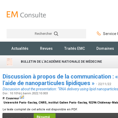
Rechercher
Service C
Rechercher
Actualités
Revues
Traités EMC
Domaines
BULLETIN DE L'ACADÉMIE NATIONALE DE MÉDECINE
Discussion à propos de la communication : «
l’aide de nanoparticules lipidiques »
- 22/11/22
Discussion about the presentation: “RNA delivery using lipid nanoparticle
Doi : 10.1016/j.banm.2022.10.003
P. Couvreur
Université Paris-Saclay, CNRS, institut Galien Paris-Saclay, 92296 Châtenay-Mal
Le texte complet de cet article est disponible en PDF.
Résumé