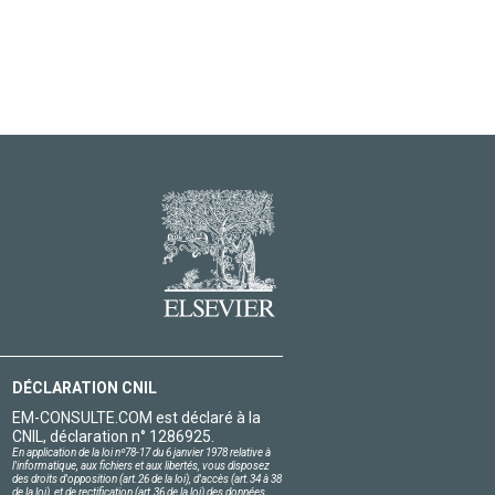
DÉCLARATION CNIL
EM-CONSULTE.COM est déclaré à la
CNIL, déclaration n° 1286925.
En application de la loi nº78-17 du 6 janvier 1978 relative à
l'informatique, aux fichiers et aux libertés, vous disposez
des droits d'opposition (art.26 de la loi), d'accès (art.34 à 38
de la loi), et de rectification (art.36 de la loi) des données