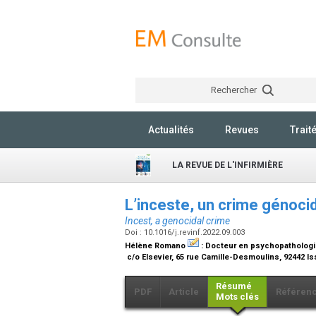
Rechercher
Actualités
Revues
Trait
LA REVUE DE L'INFIRMIÈRE
L’inceste, un crime génoci
Incest, a genocidal crime
Doi : 10.1016/j.revinf.2022.09.003
Hélène Romano
:
Docteur en psychopathologie
c/o Elsevier, 65 rue Camille-Desmoulins, 92442 
Résumé
PDF
Article
Référen
Mots clés