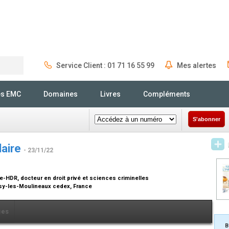
Service Client : 01 71 16 55 99
Mes alertes
Rechercher
és EMC
Domaines
Livres
Compléments
S'abonner
daire
- 23/11/22
-HDR, docteur en droit privé et sciences criminelles
Issy-les-Moulineaux cedex, France
ces
B