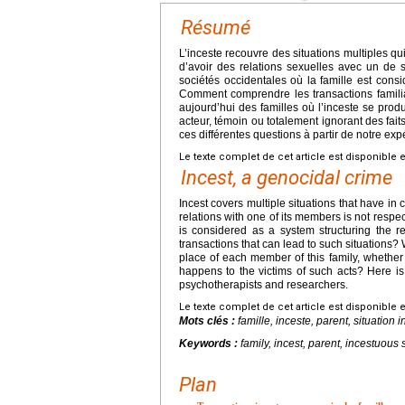
Résumé
L’inceste recouvre des situations multiples q
d’avoir des relations sexuelles avec un de
sociétés occidentales où la famille est cons
Comment comprendre les transactions famili
aujourd’hui des familles où l’inceste se prod
acteur, témoin ou totalement ignorant des fait
ces différentes questions à partir de notre e
Le texte complet de cet article est disponible 
Incest, a genocidal crime
Incest covers multiple situations that have i
relations with one of its members is not respe
is considered as a system structuring the 
transactions that can lead to such situations
place of each member of this family, whether 
happens to the victims of such acts? Here is
psychotherapists and researchers.
Le texte complet de cet article est disponible 
Mots clés :
famille, inceste, parent, situation
Keywords :
family, incest, parent, incestuous 
Plan