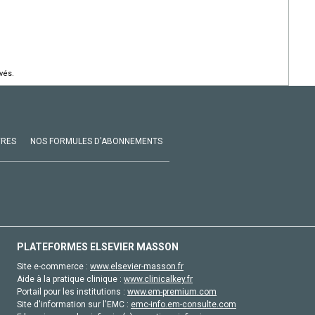
vés.
VRES
NOS FORMULES D'ABONNEMENTS
PLATEFORMES ELSEVIER MASSON
Site e-commerce :
www.elsevier-masson.fr
Aide à la pratique clinique :
www.clinicalkey.fr
Portail pour les institutions :
www.em-premium.com
Site d'information sur l'EMC :
emc-info.em-consulte.com