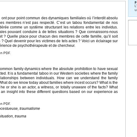
p
L
u
ui ont pour point commun des dynamiques familiales où l’interdit absolu
 ses membres n’est pas respecté. C’est un tabou fondamental de nos
idérée comme un système structurant les relations entre les individus.
ales pouvant conduire à de telles situations ? Que connaissons-nous
uit ? Quelle place pour chacun des membres de cette famille, qu’il soit
s ? Quel devenir pour les victimes de tels actes ? Voici un éclairage sur
xpérience de psychothérapeute et de chercheur.
en PDF.
n common family dynamics where the absolute prohibition to have sexual
cted. It is a fundamental taboo in our Western societies where the family
relationships between individuals. How can we understand the family
? What do we know today about families where incest occurs? What is the
he or she is an actor, a witness, or totally unaware of the facts? What
 an insight into these different questions based on our experience as
en PDF.
 incestueuse, traumatisme
situation, trauma