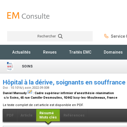
Rechercher
Service C
Rechercher
Actualités
Revues
Traités EMC
Domaines
SOINS
Hôpital à la dérive, soignants en souffrance
Doi : 10.1016/j.soin.2022.09.008
Daniel Maroudy
:
Cadre supérieur infirmier d’anesthésie-réanimation
c/o Soins, 65 rue Camille-Desmoulins, 92442 Issy-les-Moulineaux, France
Le texte complet de cet article est disponible en PDF.
Résumé
PDF
Article
Références
Mots clés