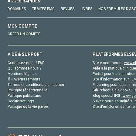
ACCÈS RAPIDES
DOMAINES
TRAITÉS EMC
REVUES
LIVRES
NOS FORMULES D'AB
MON COMPTE
CRÉER UN COMPTE
AIDE & SUPPORT
PLATEFORMES ELSE
Contactez-nous / FAQ
Site e-commerce :
www.el
Qui sommes-nous ?
Aide à la pratique clinique
Mentions légales
Portail pour les institution
© - Avertissements
Site d'information sur l'E
Termes et conditions d'utilisation
E-learning pour les infirmi
Politique rédactionnelle
Bibliothèque d'e-books Els
Politique publicitaire
Blog special IFSI :
www.gen
Cookie settings
Suivez notre actualité sur
Politique de la vie privée
Site d'emploi en santé :
e