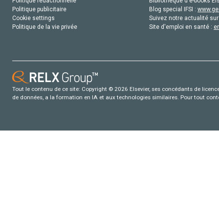
Politique rédactionnelle
Bibliothèque d'e-books Els
Politique publicitaire
Blog special IFSI :
www.gen
Cookie settings
Suivez notre actualité sur
Politique de la vie privée
Site d'emploi en santé :
e
Tout le contenu de ce site: Copyright © 2026 Elsevier, ses concédants de licence e
de données, a la formation en IA et aux technologies similaires. Pour tout con