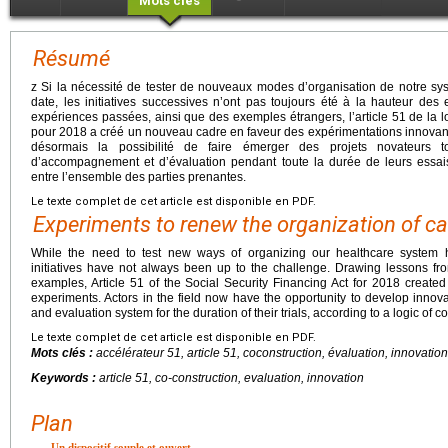
Mots clés
Résumé
z Si la nécessité de tester de nouveaux modes d’organisation de notre s
date, les initiatives successives n’ont pas toujours été à la hauteur de
expériences passées, ainsi que des exemples étrangers, l’article 51 de la l
pour 2018 a créé un nouveau cadre en faveur des expérimentations innovante
désormais la possibilité de faire émerger des projets novateurs t
d’accompagnement et d’évaluation pendant toute la durée de leurs essai
entre l’ensemble des parties prenantes.
Le texte complet de cet article est disponible en PDF.
Experiments to renew the organization of ca
While the need to test new ways of organizing our healthcare system 
initiatives have not always been up to the challenge. Drawing lessons fr
examples, Article 51 of the Social Security Financing Act for 2018 create
experiments. Actors in the field now have the opportunity to develop innova
and evaluation system for the duration of their trials, according to a logic of 
Le texte complet de cet article est disponible en PDF.
Mots clés :
accélérateur 51, article 51, coconstruction, évaluation, innovation
Keywords :
article 51, co-construction, evaluation, innovation
Plan
Un dispositif souple et ouvert