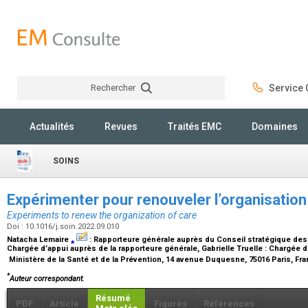
Rechercher
Service C
Rechercher
Actualités
Revues
Traités EMC
Domaines
SOINS
Expérimenter pour renouveler l’organisatio
Experiments to renew the organization of care
Doi : 10.1016/j.soin.2022.09.010
Natacha Lemaire
⁎
:
Rapporteure générale auprès du Conseil stratégique des
Chargée d’appui auprès de la rapporteure générale
, Gabrielle Truelle :
Chargée d
Ministère de la Santé et de la Prévention, 14 avenue Duquesne, 75016 Paris, Fr
*
Auteur correspondant.
Résumé
PDF
Article
Figures
Références