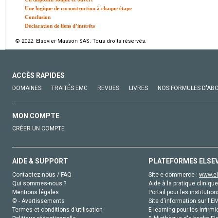
Une logique de coconstruction à chaque étape
Conclusion
Déclaration de liens d’intérêts
© 2022 Elsevier Masson SAS. Tous droits réservés.
ACCÈS RAPIDES
DOMAINES
TRAITÉS EMC
REVUES
LIVRES
NOS FORMULES D'AB
MON COMPTE
CRÉER UN COMPTE
AIDE & SUPPORT
PLATEFORMES ELSE
Contactez-nous / FAQ
Site e-commerce :
www.el
Qui sommes-nous ?
Aide à la pratique clinique
Mentions légales
Portail pour les institution
© - Avertissements
Site d'information sur l'E
Termes et conditions d'utilisation
E-learning pour les infirmi