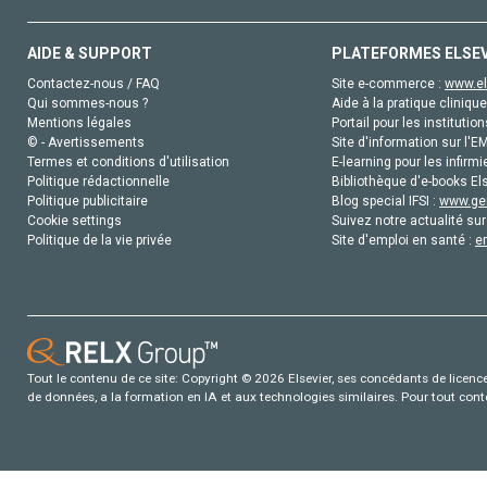
AIDE & SUPPORT
PLATEFORMES ELSE
Contactez-nous / FAQ
Site e-commerce :
www.el
Qui sommes-nous ?
Aide à la pratique clinique
Mentions légales
Portail pour les institution
© - Avertissements
Site d'information sur l'E
Termes et conditions d'utilisation
E-learning pour les infirmi
Politique rédactionnelle
Bibliothèque d'e-books Els
Politique publicitaire
Blog special IFSI :
www.gen
Cookie settings
Suivez notre actualité sur
Politique de la vie privée
Site d'emploi en santé :
e
Tout le contenu de ce site: Copyright © 2026 Elsevier, ses concédants de licence e
de données, a la formation en IA et aux technologies similaires. Pour tout con