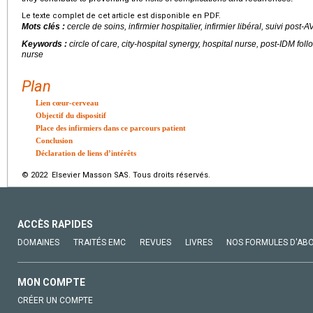
Le texte complet de cet article est disponible en PDF.
Mots clés :
cercle de soins, infirmier hospitalier, infirmier libéral, suivi post-
Keywords :
circle of care, city-hospital synergy, hospital nurse, post-IDM foll
nurse
Plan
Lien cœur-cerveau
Objectif du dispositif
Place des infirmiers dans ce parcours patient
Conclusion
Déclaration de liens d’intérêts
© 2022 Elsevier Masson SAS. Tous droits réservés.
ACCÈS RAPIDES
DOMAINES
TRAITÉS EMC
REVUES
LIVRES
NOS FORMULES D'AB
MON COMPTE
CRÉER UN COMPTE