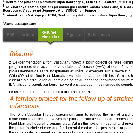
a
Centre hospitalier universitaire Dijon Bourgogne, 14 rue Paul-Gaffarel, 21000 D
b
EA 7460 physiopathologie et épidémiologie cérébro-cardio-vasculaire, UFR sci
Bourgogne, 7 boulevard Jeanne-d’Arc, 21000 Dijon, France
c
Laboratoire ImViA, équipe IFTIM, Centre hospitalier universitaire Dijon Bourgogn
*
Auteur correspondant.
Résumé
PDF
Article
Figures
Références
Mots clés
Résumé
z L’expérimentation
Dijon Vascular Project
a pour objectif de faire dimin
programmées des accidents vasculaires cérébraux (AVC) et des infarctus
professionnels de santé hospitaliers et libéraux exerçant sur le secteur du
Côte-d’Or et du Sud Haut-Marnais z Au sein de ce dispositif, les infirmiers h
essentiels d’articulation du cercle de soins du patient et des interlocuteur
IDM : ils contribuent, par leurs interventions, à prévenir les risques de compli
Le texte complet de cet article est disponible en PDF.
A territory project for the follow-up of stro
infarctions
The Dijon Vascular Project experiment aims to reduce the risk of unsched
myocardial infarction. It involves hospital and private healthcare professi
Haut-Marnais hospital grouping area. Within this system, hospital and privat
the patient’s circle of care and fundamental contacts for post-stroke or post-
they contribute to preventing the risks of complications and recurrences.