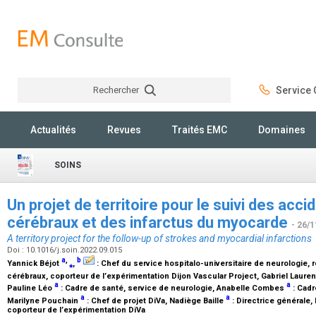
Rechercher
Service C
Rechercher
Actualités
Revues
Traités EMC
Domaines
SOINS
Un projet de territoire pour le suivi des acc
cérébraux et des infarctus du myocarde
- 26/1
A territory project for the follow-up of strokes and myocardial infarctions
Doi : 10.1016/j.soin.2022.09.015
a
,
b
Yannick Béjot
⁎
,
:
Chef du service hospitalo-universitaire de neurologie, 
cérébraux, coporteur de l’expérimentation Dijon Vascular Project
, Gabriel Laure
a
a
Pauline Léo
:
Cadre de santé, service de neurologie
, Anabelle Combes
:
Cadr
a
a
Marilyne Pouchain
:
Chef de projet DiVa
, Nadiège Baille
:
Directrice générale
,
coporteur de l’expérimentation DiVa