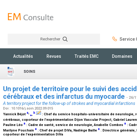
Rechercher
Service C
Rechercher
Actualités
Revues
Traités EMC
Domaines
SOINS
Un projet de territoire pour le suivi des acc
cérébraux et des infarctus du myocarde
- 26/1
A territory project for the follow-up of strokes and myocardial infarctions
Doi : 10.1016/j.soin.2022.09.015
a
,
b
Yannick Béjot
⁎
,
:
Chef du service hospitalo-universitaire de neurologie, 
cérébraux, coporteur de l’expérimentation Dijon Vascular Project
, Gabriel Laure
a
a
Pauline Léo
:
Cadre de santé, service de neurologie
, Anabelle Combes
:
Cadr
a
a
Marilyne Pouchain
:
Chef de projet DiVa
, Nadiège Baille
:
Directrice générale
,
coporteur de l’expérimentation DiVa