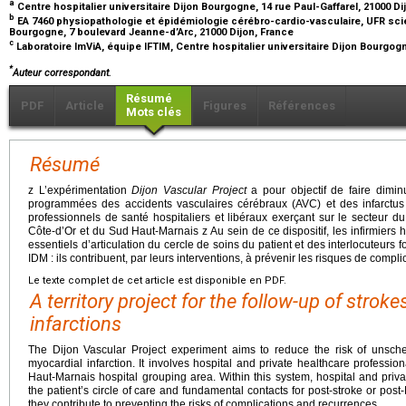
a
Centre hospitalier universitaire Dijon Bourgogne, 14 rue Paul-Gaffarel, 21000 D
b
EA 7460 physiopathologie et épidémiologie cérébro-cardio-vasculaire, UFR sci
Bourgogne, 7 boulevard Jeanne-d’Arc, 21000 Dijon, France
c
Laboratoire ImViA, équipe IFTIM, Centre hospitalier universitaire Dijon Bourgogn
*
Auteur correspondant.
Résumé
PDF
Article
Figures
Références
Mots clés
Résumé
z L’expérimentation
Dijon Vascular Project
a pour objectif de faire dimin
programmées des accidents vasculaires cérébraux (AVC) et des infarctus
professionnels de santé hospitaliers et libéraux exerçant sur le secteur du
Côte-d’Or et du Sud Haut-Marnais z Au sein de ce dispositif, les infirmiers h
essentiels d’articulation du cercle de soins du patient et des interlocuteur
IDM : ils contribuent, par leurs interventions, à prévenir les risques de compli
Le texte complet de cet article est disponible en PDF.
A territory project for the follow-up of stro
infarctions
The Dijon Vascular Project experiment aims to reduce the risk of unsched
myocardial infarction. It involves hospital and private healthcare professi
Haut-Marnais hospital grouping area. Within this system, hospital and privat
the patient’s circle of care and fundamental contacts for post-stroke or post-
they contribute to preventing the risks of complications and recurrences.