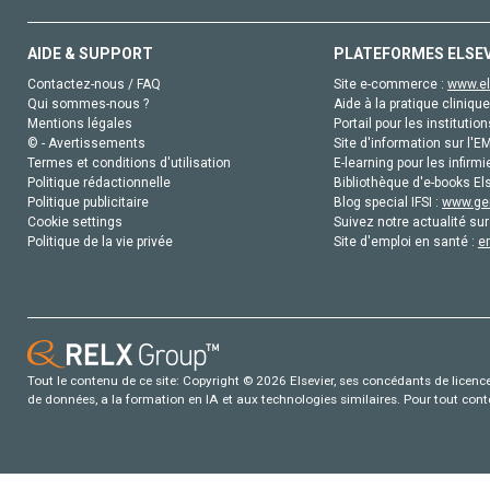
AIDE & SUPPORT
PLATEFORMES ELSE
Contactez-nous / FAQ
Site e-commerce :
www.el
Qui sommes-nous ?
Aide à la pratique clinique
Mentions légales
Portail pour les institution
© - Avertissements
Site d'information sur l'E
Termes et conditions d'utilisation
E-learning pour les infirmi
Politique rédactionnelle
Bibliothèque d'e-books Els
Politique publicitaire
Blog special IFSI :
www.gen
Cookie settings
Suivez notre actualité sur
Politique de la vie privée
Site d'emploi en santé :
e
Tout le contenu de ce site: Copyright © 2026 Elsevier, ses concédants de licence e
de données, a la formation en IA et aux technologies similaires. Pour tout con