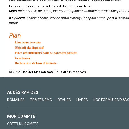
Le texte complet de cet article est disponible en PDF.
Mots clés :
cercle de soins, infirmier hospitalier, infirmier libéral, suivi post-
Keywords :
circle of care, city-hospital synergy, hospital nurse, post-IDM foll
nurse
Plan
Lien cœur-cerveau
Objectif du dispositif
Place des infirmiers dans ce parcours patient
Conclusion
Déclaration de liens d’intérêts
© 2022 Elsevier Masson SAS. Tous droits réservés.
ACCÈS RAPIDES
DOMAINES
TRAITÉS EMC
REVUES
LIVRES
NOS FORMULES D'AB
MON COMPTE
CRÉER UN COMPTE