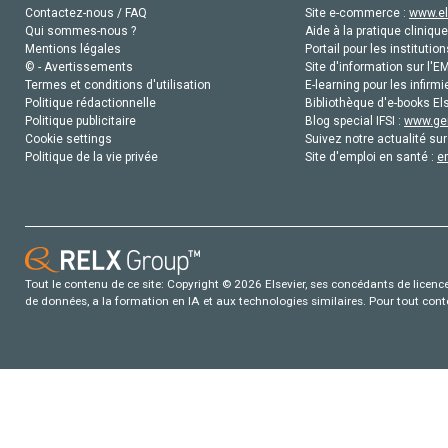
Contactez-nous / FAQ
Site e-commerce :
www.el
Qui sommes-nous ?
Aide à la pratique clinique
Mentions légales
Portail pour les institution
© - Avertissements
Site d'information sur l'E
Termes et conditions d'utilisation
E-learning pour les infirmi
Politique rédactionnelle
Bibliothèque d'e-books Els
Politique publicitaire
Blog special IFSI :
www.gen
Cookie settings
Suivez notre actualité sur
Politique de la vie privée
Site d'emploi en santé :
e
Tout le contenu de ce site: Copyright © 2026 Elsevier, ses concédants de licence e
de données, a la formation en IA et aux technologies similaires. Pour tout con