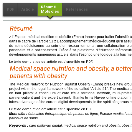
Résumé
PDF
Article
Références
Mots clés
Résumé
z L’Espace médical nutrition et obésité (Emno) innove pour traiter l’obésité
dans le cadre de l’article 51 z L’accompagnement médico-éducatif qu’il assur
de soins décloisonné au sein d’un réseau territorial, une collaboration plur
partenaire et le patient-expert. Grâce à sa plateforme d’éducation thérapeut
développements numériques actuels, dans l’esprit d’une logique à la fois m
Le texte complet de cet article est disponible en PDF.
Medical space nutrition and obesity, a bet
patients with obesity
The Medical Network for Nutrition against Obesity (Emno) breaks new groun
project within the legal framework of the so-called “Article 51”. The medical 
on four pillars: a continuum of care
via
a territorial network, multi-profe
partner-patient and the expert patient. Thanks to its Nuvee online platform
takes advantage of the current digital developments, in the spirit of rigorous
Le texte complet de cet article est disponible en PDF.
Mots clés :
éducation thérapeutique du patient en ligne, Espace médical nutr
parcours de soins
Keywords :
care pathway, digital, medical space nutrition and obesity, obesit