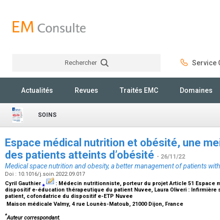
Rechercher
Service C
Rechercher
Actualités
Revues
Traités EMC
Domaines
SOINS
Espace médical nutrition et obésité, une mei
des patients atteints d’obésité
- 26/11/22
Medical space nutrition and obesity, a better management of patients with
Doi : 10.1016/j.soin.2022.09.017
Cyril Gauthier
⁎
:
Médecin nutritionniste, porteur du projet Article 51 Espace 
dispositif e-éducation thérapeutique du patient Nuvee
, Laura Oliveri :
Infirmière
patient, cofondatrice du dispositif e-ETP Nuvee
Maison médicale Valmy, 4 rue Lounès-Matoub, 21000 Dijon, France
*
Auteur correspondant.