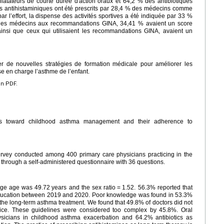
latateurs de courte durée d'action oraux et 64,2 % des antibiotiques
es antihistaminiques ont été prescrits par 28,4 % des médecins comme
r l’effort, la dispense des activités sportives a été indiquée par 33 %
des médecins aux recommandations GINA, 34,41 % avaient un score
ainsi que ceux qui utilisaient les recommandations GINA, avaient un
ger de nouvelles stratégies de formation médicale pour améliorer les
 en charge l’asthme de l’enfant.
en PDF.
udes toward childhood asthma management and their adherence to
survey conducted among 400 primary care physicians practicing in the
 through a self-administered questionnaire with 36 questions.
rage age was 49.72
years and the sex ratio
=
1.52. 56.3% reported that
education between 2019 and 2020. Poor knowledge was found in 53.3%
s the long-term asthma treatment. We found that 49.8% of doctors did not
ctice. These guidelines were considered too complex by 45.8%. Oral
sicians in childhood asthma exacerbation and 64.2% antibiotics as