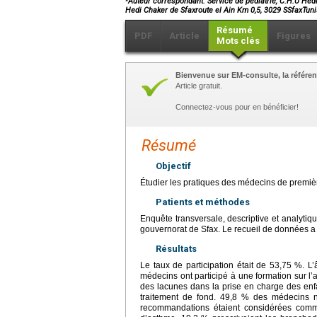
Auteur correspondant. Service de pédiatrie, C.H.U Hedi 
Hedi Chaker de Sfaxroute el Ain Km 0,5, 3029 SSfaxTuni
Résumé
PDF
Article
Figures
Mots clés
Bienvenue sur EM-consulte, la référen
Article gratuit.
Connectez-vous pour en bénéficier!
Résumé
Objectif
Étudier les pratiques des médecins de premièr
Patients et méthodes
Enquête transversale, descriptive et analyt
gouvernorat de Sfax. Le recueil de données a 
Résultats
Le taux de participation était de 53,75 %. L
médecins ont participé à une formation sur l’
des lacunes dans la prise en charge des en
traitement de fond. 49,8 % des médecins n
recommandations étaient considérées com