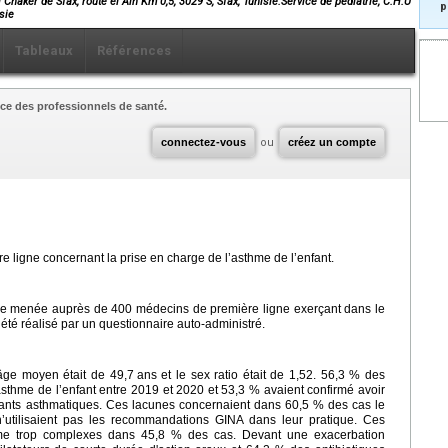
Chaker de Sfax, route el Ain Km 0,5, 3029 S, Sfax, Tunisie.Service de pédiatrie, C.H.U
p
sie
Tableaux
Références
ce des professionnels de santé.
connectez-vous
ou
créez un compte
e ligne concernant la prise en charge de l’asthme de l’enfant.
ique menée auprès de 400 médecins de première ligne exerçant dans le
été réalisé par un questionnaire auto-administré.
’âge moyen était de 49,7
ans et le sex ratio était de 1,52. 56,3 % des
asthme de l’enfant entre 2019 et 2020 et 53,3 % avaient confirmé avoir
fants asthmatiques. Ces lacunes concernaient dans 60,5 % des cas le
’utilisaient pas les recommandations GINA dans leur pratique. Ces
me trop complexes dans 45,8 % des cas. Devant une exacerbation