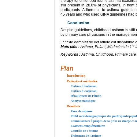
therapy for childhood febrile asthma exacerbat
still present in 28.8% of physicians. In fro
participants. Adherence to asthma guidel
45
years and who used GINA guidelines had b
Conclusion
Despite guidelines, childhood asthma is still
by primary care physicians in the management
Le texte complet de cet article est disponible 
re
Mots clés :
Asthme, Enfant, Médecins de 1
l
Keywords :
Asthma, Childhood, Primary care p
Plan
Introduction
Patients et méthodes
Critères d’inclusion
Critères d’exclusion
Déroulement de l’étude
Analyse statistique
Résultats
Taux de réponse
Profil sociodémographique des participants/popul
Connaissances à propos de la prise en charge e
Examens complémentaires
Contrôle de l’asthme
Traitement de l’asthme