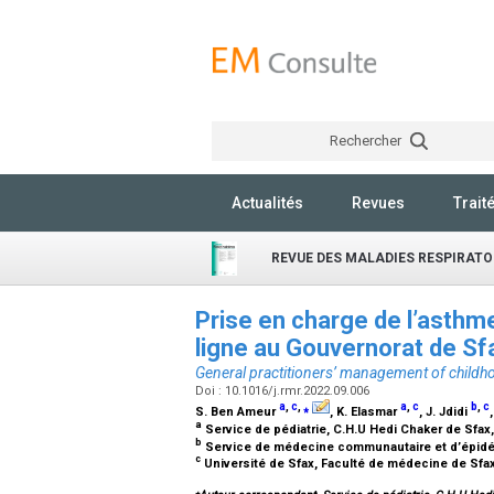
Rechercher
Actualités
Revues
Trait
REVUE DES MALADIES RESPIRATO
Prise en charge de l’asthm
ligne au Gouvernorat de Sf
General practitioners’ management of childho
Doi : 10.1016/j.rmr.2022.09.006
a
,
c
,
⁎
a
,
c
b
,
c
S. Ben Ameur
, K. Elasmar
, J. Jdidi
a
Service de pédiatrie, C.H.U Hedi Chaker de Sfax,
b
Service de médecine communautaire et d’épidém
c
Université de Sfax, Faculté de médecine de Sfa
⁎