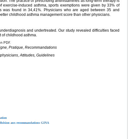
ion. The practice of prescribing antihistamines as long-term therapy is
nt of exercise-induced asthma, sports exemptions were given by 33% of
ines was found in 34,41%. Physicians who are aged between 35 and
etter childhood asthma management score than other physicians.
 underdiagnosis and undertreated. Our study revealed difficulties faced
 of childhood asthma.
en PDF.
igne, Pratique, Recommandations
hysicians, Attitudes, Guidelines
ation
t adhésion aux recommandations GINA