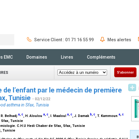
Service Client : 01 71 16 55 99
Mes alertes
Rechercher
és EMC
Domaines
Livres
Compléments
IRES
S'abonner
e de l’enfant par le médecin de première
ax, Tunisie
- 02/12/22
od asthma in Sfax, Tunisia
a
,
c
a
,
c
a
,
c
b
,
c
a
,
c
, R. Belhadj
, H. Aloulou
, I. Maaloul
, J. Damak
, T. Kammoun
 Sfax, Tunisie
iologie. C.H.U Hedi Chaker de Sfax, Sfax, Tunisie
x, Tunisie
B