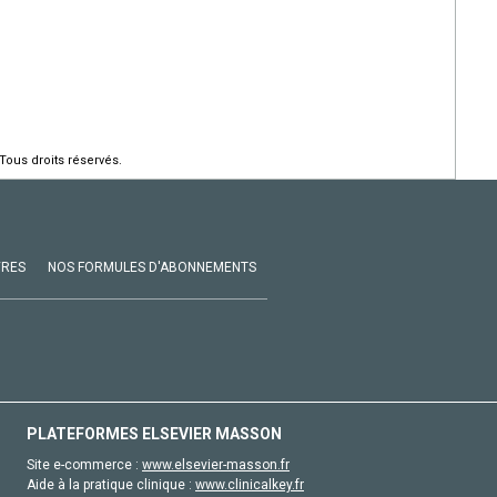
Tous droits réservés.
VRES
NOS FORMULES D'ABONNEMENTS
PLATEFORMES ELSEVIER MASSON
Site e-commerce :
www.elsevier-masson.fr
Aide à la pratique clinique :
www.clinicalkey.fr