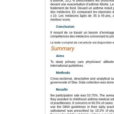
d’asthme, 10,2 % prescrivaient les bronchodi
devant une exacerbation d’asthme fébrile. L
traitement de fond. Devant un asthme induit pa
des médecins. En comparant les réponses 
≥
10. Les médecins âgés de 35 à 45
ans, 
meilleur score.
Conclusion
Il ressort de ce travail un besoin d’envisa
compétences des médecins concernant la prise
Le texte complet de cet article est disponible 
Summary
Aims
To study primary care physicians’ attit
international guidelines.
Methods
Cross-sectional, descriptive and analytical 
governorate of Sfax. Data collection was done
Results
the participation rate was 53.75%. The ave
they assisted in childhood asthma medical 
of practitioners. It concerns in 60.5% of case
use the GINA guidelines in their daily pra
salbutamol was prescribed by 10.2% of phy