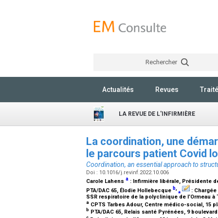
Rechercher
Actualités
Revues
Trait
LA REVUE DE L'INFIRMIÈRE
La coordination, une démar
le parcours patient Covid l
Coordination, an essential approach to struct
Doi : 10.1016/j.revinf.2022.10.006
a
Carole Lahens
:
Infirmière libérale, Présidente 
b
,
PTA/DAC 65
, Élodie Hollebecque
⁎
:
Chargée 
SSR respiratoire de la polyclinique de l’Ormeau à
a
CPTS Tarbes Adour, Centre médico-social, 15 pla
b
PTA/DAC 65, Relais santé Pyrénées, 9 boulevard 
c