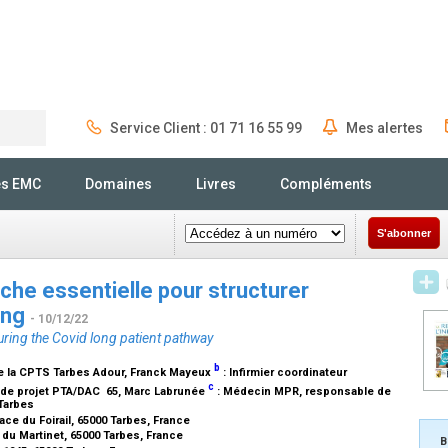
Service Client : 01 71 16 55 99
Mes alertes
Rechercher
és EMC
Domaines
Livres
Compléments
S'abonner
che essentielle pour structurer
ong
- 10/12/22
uring the Covid long patient pathway
b
de la CPTS Tarbes Adour
, Franck Mayeux
:
Infirmier coordinateur
c
de projet PTA/DAC 65
, Marc Labrunée
:
Médecin MPR, responsable de
 Tarbes
ce du Foirail, 65000 Tarbes, France
du Martinet, 65000 Tarbes, France
B