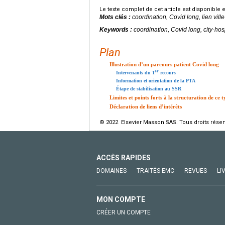
Le texte complet de cet article est disponible 
Mots clés :
coordination, Covid long, lien vill
Keywords :
coordination, Covid long, city-hosp
Plan
Illustration d’un parcours patient Covid long
er
Intervenants du 1
recours
Information et orientation de la PTA
Étape de stabilisation au SSR
Limites et points forts à la structuration de ce 
Déclaration de liens d’intérêts
© 2022 Elsevier Masson SAS. Tous droits réser
ACCÈS RAPIDES
DOMAINES
TRAITÉS EMC
REVUES
LI
MON COMPTE
CRÉER UN COMPTE