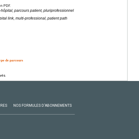
en PDF.
e-hôpital, parcours patient, pluriprofessionnel
ital link, multi-professional, patient path
type de parcours
vés.
VRES
NOS FORMULES D'ABONNEMENTS