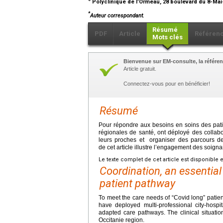
Polyclinique de l’Ormeau, 28 boulevard du 8-Mai
*
Auteur correspondant.
Résumé
PDF
Article
Référen
Mots clés
Bienvenue sur EM-consulte, la référen
Article gratuit.
Connectez-vous pour en bénéficier!
Résumé
Pour répondre aux besoins en soins des patie
régionales de santé, ont déployé des collabora
leurs proches et organiser des parcours de
de cet article illustre l’engagement des soign
Le texte complet de cet article est disponible 
Coordination, an essential
patient pathway
To meet the care needs of “Covid long” patient
have deployed multi-professional city-hospit
adapted care pathways. The clinical situation
Occitanie region.