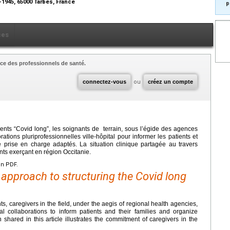
-1945, 65000 Tarbes, France
p
ces
ce des professionnels de santé.
connectez-vous
ou
créez un compte
nts “Covid long”, les soignants de terrain, sous l’égide des agences
tions pluriprofessionnelles ville-hôpital pour informer les patients et
 prise en charge adaptés. La situation clinique partagée au travers
ants exerçant en région Occitanie.
en PDF.
 approach to structuring the Covid long
s, caregivers in the field, under the aegis of regional health agencies,
al collaborations to inform patients and their families and organize
 shared in this article illustrates the commitment of caregivers in the