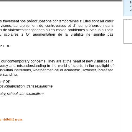
p
L
u
ns traversent nos préoccupations contemporaines z Elles sont au cœur
élévisées, au croisement de controverses et d’incompréhension dans
é lors de violences transphobes ou en cas de problèmes survenus au sein
 ou scolaires z Or, augmentation de la visibilité ne signifie pas
en PDF.
our contemporary concerns. They are at the heart of new visibilities in
oversy and misunderstanding in the world of sports, in the spotlight of
ms within institutions, whether medical or academic. However, increased
erstanding.
en PDF.
psychiatrisation, transsexualisme
atry, school, transsexualism
 visibilité trans