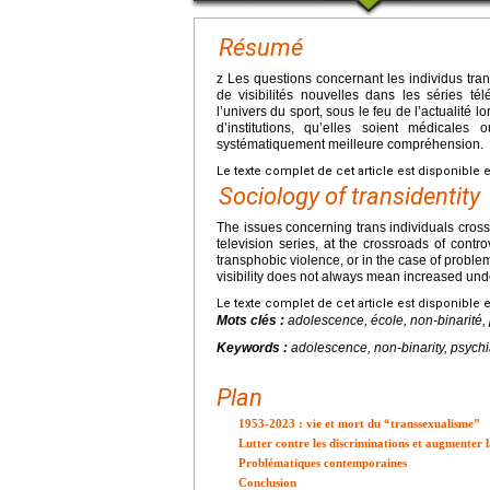
Résumé
z Les questions concernant les individus tra
de visibilités nouvelles dans les séries t
l’univers du sport, sous le feu de l’actualit
d’institutions, qu’elles soient médicales
systématiquement meilleure compréhension.
Le texte complet de cet article est disponible 
Sociology of transidentity
The issues concerning trans individuals cross 
television series, at the crossroads of contr
transphobic violence, or in the case of proble
visibility does not always mean increased und
Le texte complet de cet article est disponible 
Mots clés :
adolescence, école, non-binarité, 
Keywords :
adolescence, non-binarity, psychi
Plan
1953-2023 : vie et mort du “transsexualisme”
Lutter contre les discriminations et augmenter la
Problématiques contemporaines
Conclusion