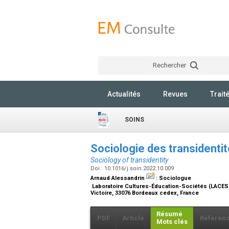
Rechercher
Actualités
Revues
Trait
SOINS
Sociologie des transidenti
Sociology of transidentity
Doi : 10.1016/j.soin.2022.10.009
Arnaud Alessandrin
:
Sociologue
Laboratoire Cultures-Éducation-Sociétés (LACES E
Victoire, 33076 Bordeaux cedex, France
Résumé
PDF
Article
Référen
Mots clés