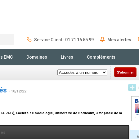
Service Client : 01 71 16 55 99
Mes alertes
Rechercher
és EMC
Domaines
Livres
Compléments
S'abonner
tés
- 10/12/22
A 7437), Faculté de sociologie, Université de Bordeaux, 3
ter
place de la
ces
B