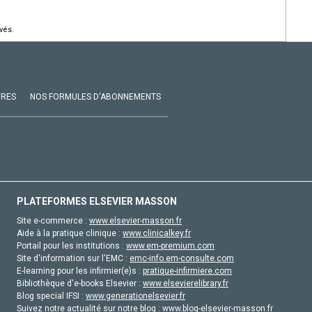
vés.
VRES
NOS FORMULES D'ABONNEMENTS
PLATEFORMES ELSEVIER MASSON
Site e-commerce :
www.elsevier-masson.fr
Aide à la pratique clinique :
www.clinicalkey.fr
Portail pour les institutions :
www.em-premium.com
Site d'information sur l'EMC :
emc-info.em-consulte.com
E-learning pour les infirmier(e)s :
pratique-infirmiere.com
Bibliothèque d'e-books Elsevier :
www.elsevierelibrary.fr
Blog special IFSI :
www.generationelsevier.fr
Suivez notre actualité sur notre blog :
www.blog-elsevier-masson.fr