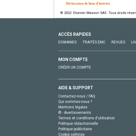
Déclaration de liens d’intérêts
© 2022 Elsevier Masson SAS. Tous droits réser
ACCÈS RAPIDES
DOMAINES
TRAITÉS EMC
REVUES
LI
MON COMPTE
CRÉER UN COMPTE
AIDE & SUPPORT
Contactez-nous / FAQ
Qui sommes-nous ?
Mentions légales
© - Avertissements
Termes et conditions d'utilisation
Politique rédactionnelle
Politique publicitaire
Cookie settings