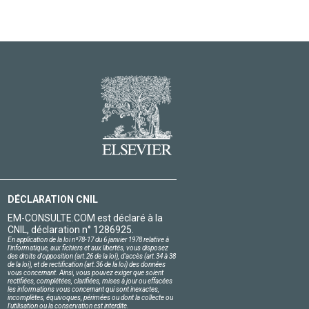
DÉCLARATION CNIL
EM-CONSULTE.COM est déclaré à la
CNIL, déclaration n° 1286925.
En application de la loi nº78-17 du 6 janvier 1978 relative à
l'informatique, aux fichiers et aux libertés, vous disposez
des droits d'opposition (art.26 de la loi), d'accès (art.34 à 38
de la loi), et de rectification (art.36 de la loi) des données
vous concernant. Ainsi, vous pouvez exiger que soient
rectifiées, complétées, clarifiées, mises à jour ou effacées
les informations vous concernant qui sont inexactes,
incomplètes, équivoques, périmées ou dont la collecte ou
l'utilisation ou la conservation est interdite.