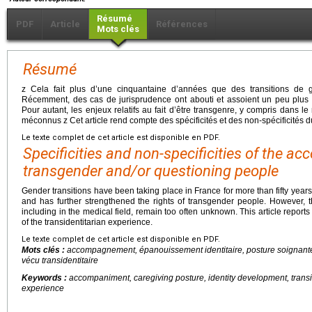
Résumé
PDF
Article
Références
Mots clés
Résumé
z Cela fait plus d’une cinquantaine d’années que des transitions de 
Récemment, des cas de jurisprudence ont abouti et assoient un peu plus 
Pour autant, les enjeux relatifs au fait d’être transgenre, y compris dans l
méconnus z Cet article rend compte des spécificités et des non-spécificités du
Le texte complet de cet article est disponible en PDF.
Specificities and non-specificities of the 
transgender and/or questioning people
Gender transitions have been taking place in France for more than fifty years
and has further strengthened the rights of transgender people. However, t
including in the medical field, remain too often unknown. This article reports 
of the transidentitarian experience.
Le texte complet de cet article est disponible en PDF.
Mots clés :
accompagnement, épanouissement identitaire, posture soignante, t
vécu transidentitaire
Keywords :
accompaniment, caregiving posture, identity development, transiden
experience