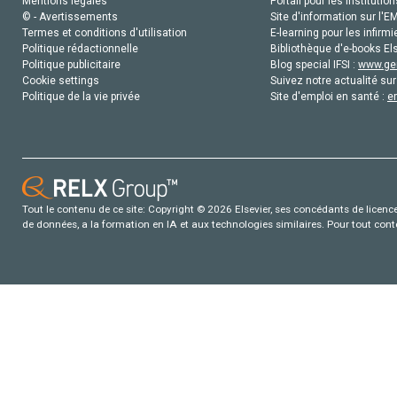
Mentions légales
Portail pour les institution
© - Avertissements
Site d'information sur l'E
Termes et conditions d'utilisation
E-learning pour les infirmi
Politique rédactionnelle
Bibliothèque d'e-books Els
Politique publicitaire
Blog special IFSI :
www.gen
Cookie settings
Suivez notre actualité sur
Politique de la vie privée
Site d'emploi en santé :
e
Tout le contenu de ce site: Copyright © 2026 Elsevier, ses concédants de licence e
de données, a la formation en IA et aux technologies similaires. Pour tout con