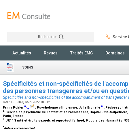
Rechercher
Service C
Rechercher
Actualités
Revues
Traités EMC
Domaines
SOINS
Spécificités et non-spécificités de l’acco
des personnes transgenres et/ou en ques
Specificities and non-specificities of the accompaniment of transgender
Doi : 10.1016/j.soin.2022.10.012
a
,
a
Fanny Poirier
⁎
:
Psychologue clinicien·ne
, Julie Brunelle
:
Pédopsychiatr
a
Service de psychiatrie de l’enfant et de l’adolescent, Hôpital Pitié-Salpêtrière,
Paris, France
b
UR14 Santé et droits sexuels et reproductifs, Ined, 9 cours des Humanités, 93
*
Auteur correspondant.