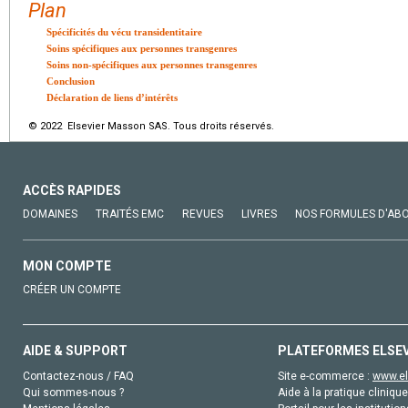
Plan
Spécificités du vécu transidentitaire
Soins spécifiques aux personnes transgenres
Soins non-spécifiques aux personnes transgenres
Conclusion
Déclaration de liens d’intérêts
© 2022 Elsevier Masson SAS. Tous droits réservés.
ACCÈS RAPIDES
DOMAINES
TRAITÉS EMC
REVUES
LIVRES
NOS FORMULES D'AB
MON COMPTE
CRÉER UN COMPTE
AIDE & SUPPORT
PLATEFORMES ELSE
Contactez-nous / FAQ
Site e-commerce :
www.el
Qui sommes-nous ?
Aide à la pratique clinique