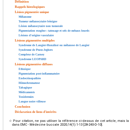
Définition
Rappels histologiques
Lésion pigmentée unique
Mélanome
Tumeur mélanocytaire bénigne
Lésion mélanocytaire non tumorale
Pigmentation exogène : tatouage et sels de métaux lourds
Lésions d'origine vasculaire
Lésions pigmentées multiples
Syndrome de Laugier-Hunziker ou mélanose de Laugier
Syndrome de Peutz-Jeghers
Complexe de Carney
Syndrome LEOPARD
Lésions pigmentées diffuses
Ethnique
Pigmentation post-inflammatoire
Endocrinopathies
Hémochromatose
Tabagique
Médicaments
Toxidermies
Langue noire villeuse
Conclusion
Déclaration de liens d'intérêts
☆
Pour citation, ne pas utiliser la référence ci-dessus de cet article, mais l
dans EMC - Médecine buccale 2020;14(1):1-13 [28-240-D-10].