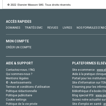
© 2022 Elsevier Masson SAS. Tous droits réservés.
ACCÈS RAPIDES
DOMAINES
TRAITÉS EMC
REVUES
LIVRES
NOS FORMULES D'AB
MON COMPTE
CRÉER UN COMPTE
AIDE & SUPPORT
PLATEFORMES ELSE
Contactez-nous / FAQ
Site e-commerce :
www.el
Qui sommes-nous ?
Aide à la pratique clinique
Mentions légales
Portail pour les institution
© - Avertissements
Site d'information sur l'E
Termes et conditions d'utilisation
E-learning pour les infirmi
Politique rédactionnelle
Bibliothèque d'e-books Els
Politique publicitaire
Blog special IFSI :
www.gen
Cookie settings
Suivez notre actualité sur
Politique de la vie privée
Site d'emploi en santé :
e