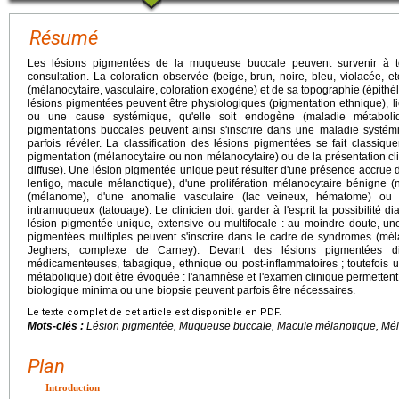
Résumé
Les lésions pigmentées de la muqueuse buccale peuvent survenir à t
consultation. La coloration observée (beige, brun, noire, bleu, violacée, et
(mélanocytaire, vasculaire, coloration exogène) et de sa topographie (épithél
lésions pigmentées peuvent être physiologiques (pigmentation ethnique), li
ou une cause systémique, qu'elle soit endogène (maladie métabol
pigmentations buccales peuvent ainsi s'inscrire dans une maladie systé
parfois révéler. La classification des lésions pigmentées se fait classi
pigmentation (mélanocytaire ou non mélanocytaire) ou de la présentation cl
diffuse). Une lésion pigmentée unique peut résulter d'une présence accrue 
lentigo, macule mélanotique), d'une prolifération mélanocytaire bénign
(mélanome), d'une anomalie vasculaire (lac veineux, hématome) ou 
intramuqueux (tatouage). Le clinicien doit garder à l'esprit la possibilité
lésion pigmentée unique, extensive ou multifocale : au moindre doute, une 
pigmentées multiples peuvent s'inscrire dans le cadre de syndromes (mé
Jeghers, complexe de Carney). Devant des lésions pigmentées dif
médicamenteuses, tabagique, ethnique ou post-inflammatoires ; toutefois 
métabolique) doit être évoquée : l'anamnèse et l'examen clinique permettent 
biologique minima ou une biopsie peuvent parfois être nécessaires.
Le texte complet de cet article est disponible en PDF.
Mots-clés :
Lésion pigmentée, Muqueuse buccale, Macule mélanotique, Mé
Plan
Introduction