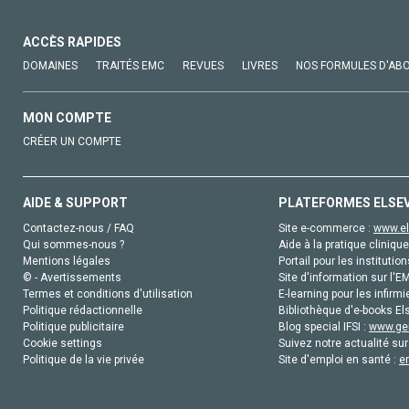
ACCÈS RAPIDES
DOMAINES
TRAITÉS EMC
REVUES
LIVRES
NOS FORMULES D'AB
MON COMPTE
CRÉER UN COMPTE
AIDE & SUPPORT
PLATEFORMES ELSE
Contactez-nous / FAQ
Site e-commerce :
www.el
Qui sommes-nous ?
Aide à la pratique clinique
Mentions légales
Portail pour les institution
© - Avertissements
Site d'information sur l'E
Termes et conditions d'utilisation
E-learning pour les infirmi
Politique rédactionnelle
Bibliothèque d'e-books Els
Politique publicitaire
Blog special IFSI :
www.gen
Cookie settings
Suivez notre actualité sur
Politique de la vie privée
Site d'emploi en santé :
e