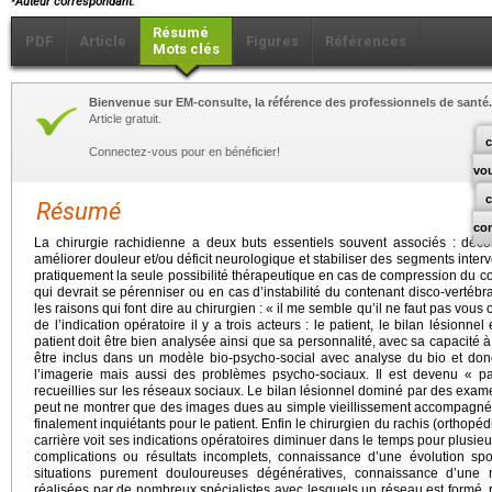
Auteur correspondant.
Résumé
PDF
Article
Figures
Références
Mots clés
Bienvenue sur EM-consulte, la référence des professionnels de santé.
Article gratuit.
c
Connectez-vous pour en bénéficier!
vo
Résumé
co
La chirurgie rachidienne a deux buts essentiels souvent associés : déc
améliorer douleur et/ou déficit neurologique et stabiliser des segments interver
pratiquement la seule possibilité thérapeutique en cas de compression du c
qui devrait se pérenniser ou en cas d’instabilité du contenant disco-vertébra
les raisons qui font dire au chirurgien : « il me semble qu’il ne faut pas vous
de l’indication opératoire il y a trois acteurs : le patient, le bilan lésionnel
patient doit être bien analysée ainsi que sa personnalité, avec sa capacité à 
être inclus dans un modèle bio-psycho-social avec analyse du bio et donc
l’imagerie mais aussi des problèmes psycho-sociaux. Il est devenu « pa
recueillies sur les réseaux sociaux. Le bilan lésionnel dominé par des exa
peut ne montrer que des images dues au simple vieillissement accompagnée
finalement inquiétants pour le patient. Enfin le chirurgien du rachis (orthop
carrière voit ses indications opératoires diminuer dans le temps pour plusie
complications ou résultats incomplets, connaissance d’une évolution 
situations purement douloureuses dégénératives, connaissance d’une mu
réalisées par de nombreux spécialistes avec lesquels un réseau est formé, 