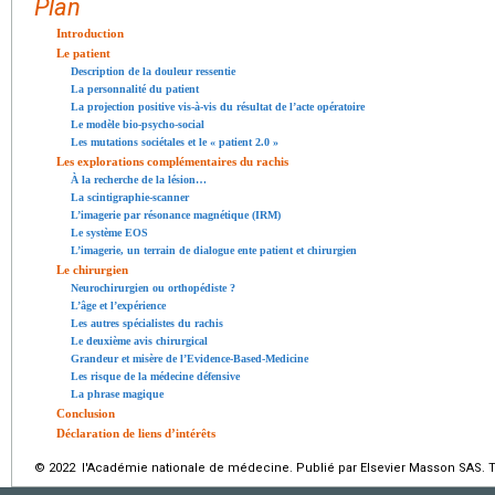
Plan
Introduction
Le patient
Description de la douleur ressentie
La personnalité du patient
La projection positive vis-à-vis du résultat de l’acte opératoire
Le modèle bio-psycho-social
Les mutations sociétales et le « patient 2.0 »
Les explorations complémentaires du rachis
À la recherche de la lésion…
La scintigraphie-scanner
L’imagerie par résonance magnétique (IRM)
Le système EOS
L’imagerie, un terrain de dialogue ente patient et chirurgien
Le chirurgien
Neurochirurgien ou orthopédiste ?
L’âge et l’expérience
Les autres spécialistes du rachis
Le deuxième avis chirurgical
Grandeur et misère de l’Evidence-Based-Medicine
Les risque de la médecine défensive
La phrase magique
Conclusion
Déclaration de liens d’intérêts
© 2022 l'Académie nationale de médecine. Publié par Elsevier Masson SAS. To