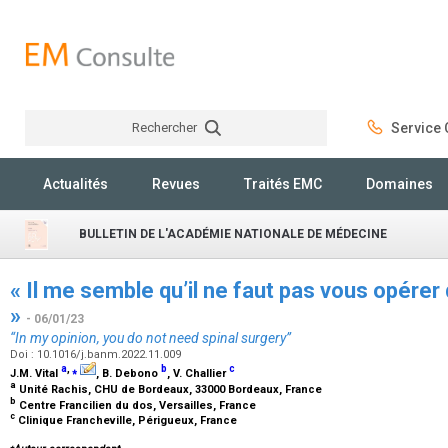
Rechercher
Service C
Rechercher
Actualités
Revues
Traités EMC
Domaines
BULLETIN DE L'ACADÉMIE NATIONALE DE MÉDECINE
« Il me semble qu’il ne faut pas vous opérer
»
- 06/01/23
“In my opinion, you do not need spinal surgery”
Doi : 10.1016/j.banm.2022.11.009
a
,
⁎
b
c
J.M. Vital
, B. Debono
, V. Challier
a
Unité Rachis, CHU de Bordeaux, 33000 Bordeaux, France
b
Centre Francilien du dos, Versailles, France
c
Clinique Francheville, Périgueux, France
⁎