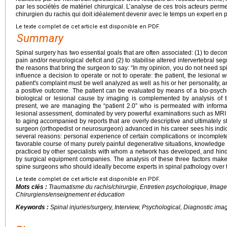
par les sociétés de matériel chirurgical. L’analyse de ces trois acteurs per
chirurgien du rachis qui doit idéalement devenir avec le temps un expert en 
Le texte complet de cet article est disponible en PDF.
Summary
Spinal surgery has two essential goals that are often associated: (1) to dec
pain and/or neurological deficit and (2) to stabilise altered intervertebral seg
the reasons that bring the surgeon to say: “In my opinion, you do not need spi
influence a decision to operate or not to operate: the patient, the lesional
patient's complaint must be well analyzed as well as his or her personality, an
a positive outcome. The patient can be evaluated by means of a bio-psycho
biological or lesional cause by imaging is complemented by analysis of t
present, we are managing the “patient 2.0” who is permeated with informa
lesional assessment, dominated by very powerful examinations such as M
to aging accompanied by reports that are overly descriptive and ultimately stre
surgeon (orthopedist or neurosurgeon) advanced in his career sees his indica
several reasons: personal experience of certain complications or incomplet
favorable course of many purely painful degenerative situations, knowledge o
practiced by other specialists with whom a network has developed, and hindsi
by surgical equipment companies. The analysis of these three factors makes
spine surgeons who should ideally become experts in spinal pathology over 
Le texte complet de cet article est disponible en PDF.
Mots clés :
Traumatisme du rachis/chirurgie, Entretien psychologique, Image
Chirurgiens/enseignement et éducation
Keywords :
Spinal injuries/surgery, Interview, Psychological, Diagnostic im