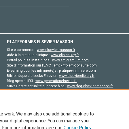
PLATEFORMES ELSEVIER MASSON
Site e-commerce :
www.elsevier-masson.fr
Aide à la pratique clinique :
www.clinicalkey.fr
Portail pour les institutions :
www.em-premium.com
Site d'information sur l'EMC :
emc-info.em-consulte.com
E-learning pour les infirmier(e)s :
pratique-infirmiere.com
Bibliothèque d'e-books Elsevier :
www.elsevierelibrary.fr
Blog special IFSI :
www.generationelsevier.fr
Suivez notre actualité sur notre blog :
www.blog-elsevier-masson.fr
Site d'emploi en santé :
emploisante.com
te work. We may also use additional cookies to
 your digital experience. You can manage your
. For more information, see our
Cookie Policy
vier, ses concédants de licence et ses contributeurs. Tout les droits sont réservés, y 