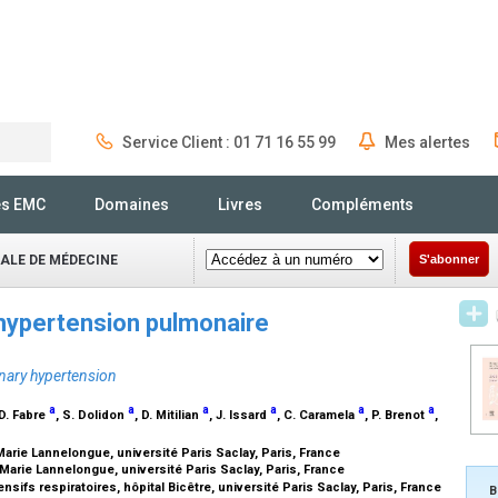
Service Client : 01 71 16 55 99
Mes alertes
Rechercher
és EMC
Domaines
Livres
Compléments
NALE DE MÉDECINE
S'abonner
l’hypertension pulmonaire
nary hypertension
a
a
a
a
a
a
 D. Fabre
, S. Dolidon
, D. Mitilian
, J. Issard
, C. Caramela
, P. Brenot
,
arie Lannelongue, université Paris Saclay, Paris, France
arie Lannelongue, université Paris Saclay, Paris, France
ifs respiratoires, hôpital Bicêtre, université Paris Saclay, Paris, France
B