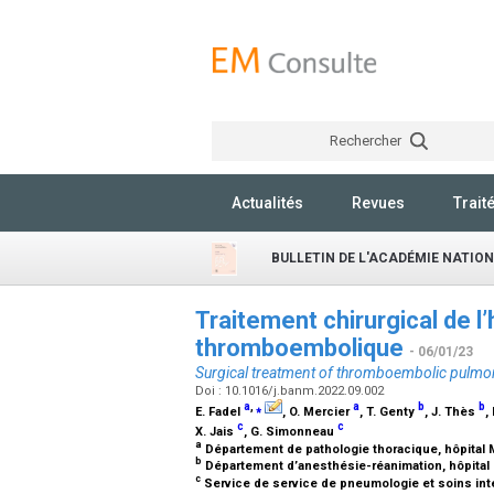
Rechercher
Actualités
Revues
Trait
BULLETIN DE L'ACADÉMIE NATIO
Traitement chirurgical de 
thromboembolique
- 06/01/23
Surgical treatment of thromboembolic pulmo
Doi : 10.1016/j.banm.2022.09.002
a
,
⁎
a
b
b
E. Fadel
, O. Mercier
, T. Genty
, J. Thès
,
c
c
X. Jais
, G. Simonneau
a
Département de pathologie thoracique, hôpital M
b
Département d’anesthésie-réanimation, hôpital M
c
Service de service de pneumologie et soins intens