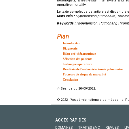
radiologists, anesthetists, intensivists and
operative mortality.
Le texte complet de cet article est disponible 
Mots clés :
Hypertension pulmonaire, Thromb
Keywords :
Hypertension, Pulmonary, Throm
Plan
Introduction
Diagnostic
Bilan pré-thérapeutique
Sélection des patients
Technique opératoire
Résultats de l’endartériectomie pulmonaire
Facteurs de risque de mortalité
Conclusion
☆
Séance du 20/09/2022.
© 2022 l'Académie nationale de médecine. Publ
ACCÈS RAPIDES
DOMAINES
TRAITÉS EMC
REVUES
LI