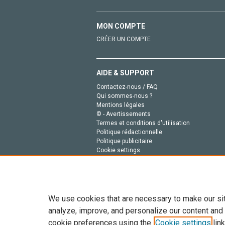
MON COMPTE
CRÉER UN COMPTE
AIDE & SUPPORT
Contactez-nous / FAQ
Qui sommes-nous ?
Mentions légales
© - Avertissements
Termes et conditions d'utilisation
Politique rédactionnelle
Politique publicitaire
Cookie settings
Politique de la vie privée
We use cookies that are necessary to make our si
analyze, improve, and personalize our content and
cookie preferences using the
Cookie settings
link
Tout le contenu de ce site: Copyright © 2026 Else