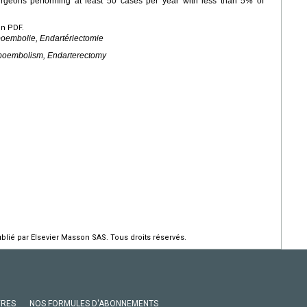
 surgeons performing at least 50 cases per year with less than 5% of
en PDF.
oembolie, Endartériectomie
boembolism, Endarterectomy
ié par Elsevier Masson SAS. Tous droits réservés.
VRES
NOS FORMULES D'ABONNEMENTS