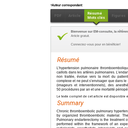
⁎
Auteur correspondant.
Résumé
PDF
Article
Figures
Mots clés
Bienvenue sur EM-consulte, la référen
Article gratuit.
Connectez-vous pour en bénéficier!
Résumé
L’hypertension pulmonaire thromboembolique
caillots dans les artères pulmonaires. L’endar
non traitée, évolue vers la mort du patient
complexe et ne peut s’envisager que dans le
(imageurs et interventionnels), des anesth
50 procédures par an et une mortalité périopé
Le texte complet de cet article est disponible 
Summary
Chronic thromboembolic pulmonary hypertensio
by organized thromboembolic material. The n
Pulmonary endarterectomy is the treatment o
performed within the framework of an exper