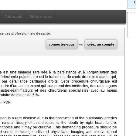
p
Tableaux
Références
ce des professionnels de santé.
connectez-vous
ou
créez un compte
 est une maladie rare liée à la persistance et à l’organisation des
tériectomie pulmonaire est le traitement de choix de cette maladie qui,
 par défaillance cardiaque droite. Cette procédure chirurgicale est
 cadre d’un centre expert qui comprend des médecins, des radiologues
ésistes-réanimateurs et des chirurgiens spécialistes avec au moins
ratoire de moins de 5 %.
en PDF.
n is a rare disease due to the obstruction of the pulmonary arteries
atural history of this disease is the death by right heart failure.
f choice and it may be curative. This demanding procedure should be
t center including dedicated physicians, imaging and interventional