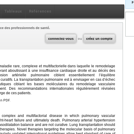
p
Tableaux
Références
ce des professionnels de santé.
connectez-vous
ou
créez un compte
maladie rare, complexe et multifactorielle dans laquelle le remodelage
rant aboutissant à une insuffisance cardiaque droite et au décès des
sion artérielle pulmonaire ciblent essentiellement l’équilibre
 curatifs. La transplantation pulmonaire est à envisager en cas d’échec
utiques ciblant les bases moléculaires du remodelage vasculaire
nt. Des recommandations internationales régulièrement révisées
rge de ces patients.
en PDF.
, complex and multifactorial disease in which pulmonary vascular
ht-heart failure and ultimately death. Pulmonary arterial hypertension
asodilatation balance and are not curative. Lung transplantation should
 therapies. Novel therapies targeting the molecular basis of pulmonary
ularly updated international guidelines allow best standard of care of