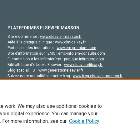
PLATEFORMES ELSEVIER MASSON
Site e-commerce :
www.elsevier-masson.fr
Aide à la pratique clinique :
www.clinicalkey.fr
Portail pour les institutions :
www.em-premium.com
Site d'information sur l'EMC :
emc-info.em-consulte.com
E-learning pour les infirmier(e)s :
pratique-infirmiere.com
Bibliothèque d'e-books Elsevier :
www.elsevierelibrary.fr
Blog special IFSI :
www.generationelsevier.fr
Suivez notre actualité sur notre blog :
www.blog-elsevier-masson.fr
Site d'emploi en santé :
emploisante.com
te work. We may also use additional cookies to
 your digital experience. You can manage your
. For more information, see our
Cookie Policy
vier, ses concédants de licence et ses contributeurs. Tout les droits sont réservés, y 
ogies similaires. Pour tout contenu en libre accès, les conditions de licence Creati