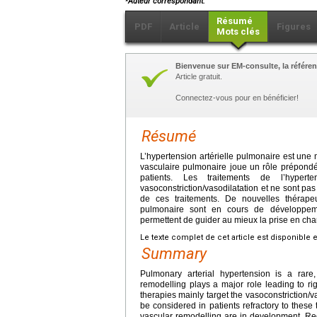
Auteur correspondant.
Résumé
PDF
Article
Figures
Mots clés
Bienvenue sur EM-consulte, la référen
Article gratuit.
Connectez-vous pour en bénéficier!
Résumé
L’hypertension artérielle pulmonaire est une 
vasculaire pulmonaire joue un rôle prépondé
patients. Les traitements de l’hyperten
vasoconstriction/vasodilatation et ne sont pas
de ces traitements. De nouvelles thérape
pulmonaire sont en cours de développeme
permettent de guider au mieux la prise en cha
Le texte complet de cet article est disponible 
Summary
Pulmonary arterial hypertension is a rare
remodelling plays a major role leading to rig
therapies mainly target the vasoconstriction/v
be considered in patients refractory to these
vascular remodelling are in development. Reg