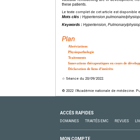
these patients.
Le texte complet de cet article est disponible 
Mots clés :
Hypertension pulmonaire/physiop
Keywords :
Hypertension, Pulmonary/physiop
Plan
Abréviations
Physiopathologie
Traitements
Innovations thérapeutiques en cours de dévelo
Déclaration de liens d’intérêts
☆
Séance du 20/09/2022.
© 2022 l'Académie nationale de médecine. Publ
ACCÈS RAPIDES
DOMAINES
TRAITÉS EMC
REVUES
LI
MON COMPTE