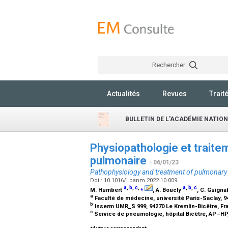
Rechercher
Actualités
Revues
Trait
BULLETIN DE L'ACADÉMIE NATIO
Physiopathologie et traitem
pulmonaire
- 06/01/23
Pathophysiology and treatment of pulmonary a
Doi : 10.1016/j.banm.2022.10.009
a
,
b
,
c
,
⁎
a
,
b
,
c
M. Humbert
, A. Boucly
, C. Guigna
a
Faculté de médecine, université Paris-Saclay, 9
b
Inserm UMR_S 999, 94270 Le Kremlin-Bicêtre, F
c
Service de pneumologie, hôpital Bicêtre, AP–HP,
⁎