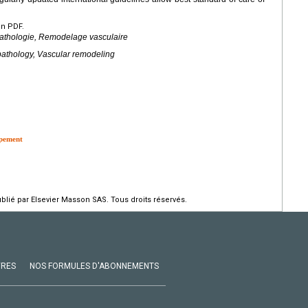
en PDF.
athologie, Remodelage vasculaire
athology, Vascular remodeling
ppement
ié par Elsevier Masson SAS. Tous droits réservés.
VRES
NOS FORMULES D'ABONNEMENTS