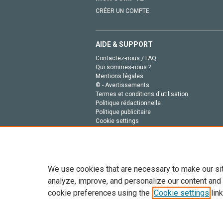
CRÉER UN COMPTE
AIDE & SUPPORT
Contactez-nous / FAQ
Qui sommes-nous ?
Mentions légales
© - Avertissements
Termes et conditions d'utilisation
Politique rédactionnelle
Politique publicitaire
Cookie settings
Politique de la vie privée
We use cookies that are necessary to make our si
analyze, improve, and personalize our content and
cookie preferences using the
Cookie settings
link
Tout le contenu de ce site: Copyright © 2026 Else
de données, a la formation en IA et aux technol