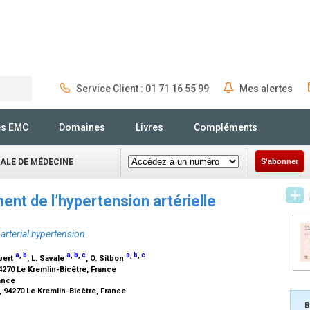
Service Client : 01 71 16 55 99
Mes alertes
Rechercher
és EMC
Domaines
Livres
Compléments
NALE DE MÉDECINE
S'abonner
ent de l’hypertension artérielle
rterial hypertension
a
,
b
a
,
b
,
c
a
,
b
,
c
bert
, L. Savale
, O. Sitbon
4270 Le Kremlin-Bicêtre, France
rance
 94270 Le Kremlin-Bicêtre, France
B