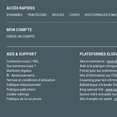
ACCÈS RAPIDES
DOMAINES
TRAITÉS EMC
REVUES
LIVRES
NOS FORMULES D'AB
MON COMPTE
CRÉER UN COMPTE
AIDE & SUPPORT
PLATEFORMES ELSE
Contactez-nous / FAQ
Site e-commerce :
www.el
Qui sommes-nous ?
Aide à la pratique clinique
Mentions légales
Portail pour les institution
© - Avertissements
Site d'information sur l'E
Termes et conditions d'utilisation
E-learning pour les infirmi
Politique rédactionnelle
Bibliothèque d'e-books Els
Politique publicitaire
Blog special IFSI :
www.gen
Cookie settings
Suivez notre actualité sur
Politique de la vie privée
Site d'emploi en santé :
e