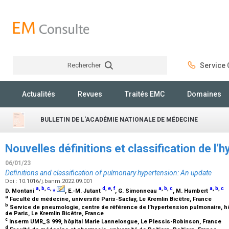
Rechercher
Service C
Rechercher
Actualités
Revues
Traités EMC
Domaines
BULLETIN DE L'ACADÉMIE NATIONALE DE MÉDECINE
Nouvelles définitions et classification de l
06/01/23
Definitions and classification of pulmonary hypertension: An update
Doi : 10.1016/j.banm.2022.09.001
a
,
b
,
c
,
⁎
d
,
e
,
f
a
,
b
,
c
a
,
b
,
c
D. Montani
, E.-M. Jutant
, G. Simonneau
, M. Humbert
a
Faculté de médecine, université Paris-Saclay, Le Kremlin Bicêtre, France
b
Service de pneumologie, centre de référence de l’hypertension pulmonaire, hô
de Paris, Le Kremlin Bicêtre, France
c
Inserm UMR_S 999, hôpital Marie Lannelongue, Le Plessis-Robinson, France
d