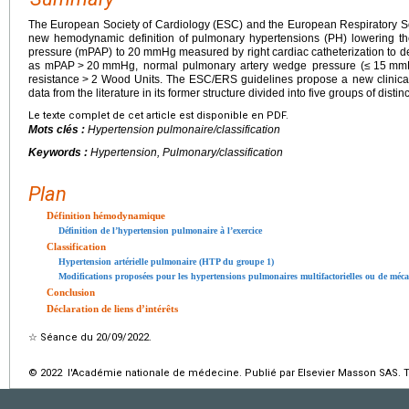
The European Society of Cardiology (ESC) and the European Respiratory S
new hemodynamic definition of pulmonary hypertensions (PH) lowering th
pressure (mPAP) to 20
mmHg measured by right cardiac catheterization to de
as mPAP
>
20
mmHg, normal pulmonary artery wedge pressure (≤
15
mmH
resistance
>
2 Wood Units. The ESC/ERS guidelines propose a new clinical 
data from the literature in its former structure divided into five groups of dist
Le texte complet de cet article est disponible en PDF.
Mots clés :
Hypertension pulmonaire/classification
Keywords :
Hypertension, Pulmonary/classification
Plan
Définition hémodynamique
Définition de l’hypertension pulmonaire à l’exercice
Classification
Hypertension artérielle pulmonaire (HTP du groupe 1)
Modifications proposées pour les hypertensions pulmonaires multifactorielles ou de méc
Conclusion
Déclaration de liens d’intérêts
☆
Séance du 20/09/2022.
© 2022 l'Académie nationale de médecine. Publié par Elsevier Masson SAS. To