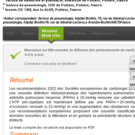
Faculté de médecine et pharmacie, université de Poitiers, Poitiers, France
e
Service de pneumologie, CHU de Poitiers, Poitiers, France
f
Inserm CIC 1402, Axe Is-ALIVE, Poitiers, France
⁎
Auteur correspondant. Service de pneumologie, hôpital Bicêtre, 78, rue du Général-Lecle
pneumologie, hôpital Bicêtre78, rue du Général-LeclercLe Kremlin-Bicêtre94270France
Résumé
PDF
Article
Tableaux
Références
Mots clés
Bienvenue sur EM-consulte, la référence des professionnels de santé.
Article gratuit.
c
Connectez-vous pour en bénéficier!
vo
Résumé
co
Les recommandations 2022 des Sociétés européennes de cardiologie (ES
une nouvelle définition hémodynamique des hypertensions pulmonaires 
artérielle pulmonaire moyenne (PAPm) à 20
mmHg mesurée par cathétéris
L’HTP pré-capillaire est maintenant définie par une PAPm
>
20
mmHg,
d’occlusion normale (≤
15
mmHg) et une augmentation des résistances va
Les recommandations européennes proposent une nouvelle classificatio
données nouvelles de la littérature et en gardant sa précédente structur
distincts.
Le texte complet de cet article est disponible en PDF.
Summary