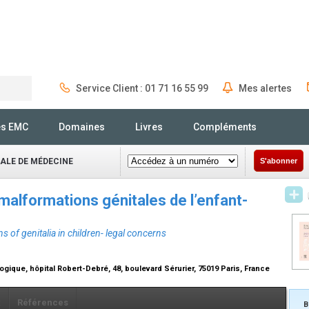
Service Client : 01 71 16 55 99
Mes alertes
Rechercher
és EMC
Domaines
Livres
Compléments
NALE DE MÉDECINE
S'abonner
malformations génitales de l’enfant-
 of genitalia in children- legal concerns
ogique, hôpital Robert-Debré, 48, boulevard Sérurier, 75019 Paris, France
x
Références
B