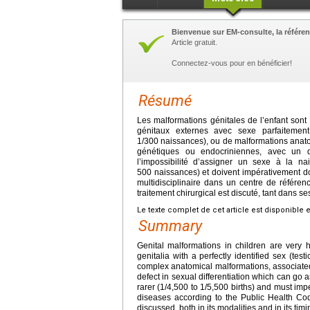
Bienvenue sur EM-consulte, la référen
Article gratuit.
Connectez-vous pour en bénéficier!
Résumé
Les malformations génitales de l’enfant sont
génitaux externes avec sexe parfaitement i
1/300 naissances), ou de malformations ana
génétiques ou endocriniennes, avec un dé
l’impossibilité d’assigner un sexe à la 
500 naissances) et doivent impérativement do
multidisciplinaire dans un centre de référen
traitement chirurgical est discuté, tant dans 
Le texte complet de cet article est disponible 
Summary
Genital malformations in children are very
genitalia with a perfectly identified sex (te
complex anatomical malformations, associated
defect in sexual differentiation which can go as
rarer (1/4,500 to 1/5,500 births) and must imper
diseases according to the Public Health Code
discussed, both in its modalities and in its timi