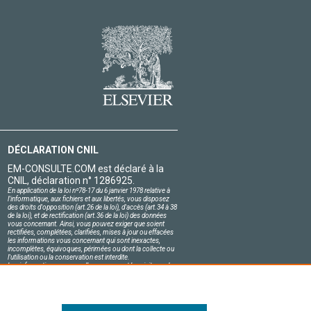
DÉCLARATION CNIL
EM-CONSULTE.COM est déclaré à la
CNIL, déclaration n° 1286925.
En application de la loi nº78-17 du 6 janvier 1978 relative à
l'informatique, aux fichiers et aux libertés, vous disposez
des droits d'opposition (art.26 de la loi), d'accès (art.34 à 38
de la loi), et de rectification (art.36 de la loi) des données
vous concernant. Ainsi, vous pouvez exiger que soient
rectifiées, complétées, clarifiées, mises à jour ou effacées
les informations vous concernant qui sont inexactes,
incomplètes, équivoques, périmées ou dont la collecte ou
l'utilisation ou la conservation est interdite.
Les informations personnelles concernant les visiteurs de
notre site, y compris leur identité, sont confidentielles.
Le responsable du site s'engage sur l'honneur à respecter
les conditions légales de confidentialité applicables en
France et à ne pas divulguer ces informations à des tiers.