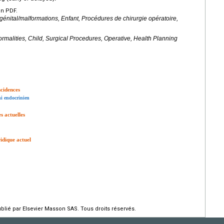
en PDF.
génital/malformations, Enfant, Procédures de chirurgie opératoire,
normalities, Child, Surgical Procedures, Operative, Health Planning
ncidences
ni endocrinien
s actuelles
idique actuel
ié par Elsevier Masson SAS. Tous droits réservés.