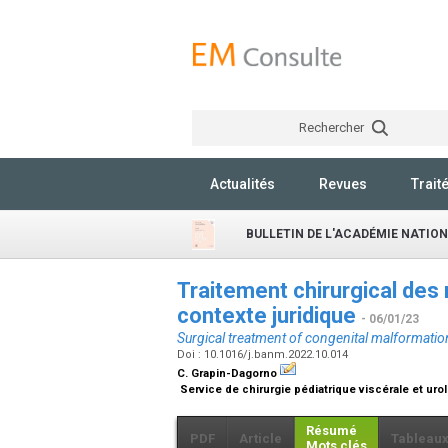
Rechercher
Actualités
Revues
Trait
BULLETIN DE L'ACADÉMIE NATIO
Traitement chirurgical des 
contexte juridique
- 06/01/23
Surgical treatment of congenital malformations
Doi : 10.1016/j.banm.2022.10.014
C. Grapin-Dagorno
Service de chirurgie pédiatrique viscérale et urol
Résumé
PDF
Article
Tableau
Mots clés