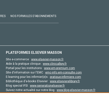
VRES
NOS FORMULES D'ABONNEMENTS
PLATEFORMES ELSEVIER MASSON
Site e-commerce :
www.elsevier-masson.fr
Aide à la pratique clinique :
www.clinicalkey.fr
Portail pour les institutions :
www.em-premium.com
Site d'information sur l'EMC :
emc-info.em-consulte.com
E-learning pour les infirmier(e)s :
pratique-infirmiere.com
Bibliothèque d'e-books Elsevier :
www.elsevierelibrary.fr
Blog special IFSI :
www.generationelsevier.fr
Suivez notre actualité sur notre blog :
www.blog-elsevier-masson.fr
Site d'emploi en santé :
emploisante.com