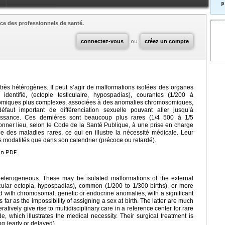
p
ce des professionnels de santé.
connectez-vous
ou
créez un compte
 très hétérogènes. Il peut s’agir de malformations isolées des organes
dentifié, (ectopie testiculaire, hypospadias), courantes (1/200 à
tomiques plus complexes, associées à des anomalies chromosomiques,
faut important de différenciation sexuelle pouvant aller jusqu’à
naissance. Ces dernières sont beaucoup plus rares (1/4 500 à 1/5
nner lieu, selon le Code de la Santé Publique, à une prise en charge
ce des maladies rares, ce qui en illustre la nécessité médicale. Leur
ses modalités que dans son calendrier (précoce ou retardé).
en PDF.
 heterogeneous. These may be isolated malformations of the external
sticular ectopia, hypospadias), common (1/200 to 1/300 births), or more
 with chromosomal, genetic or endocrine anomalies, with a significant
 far as the impossibility of assigning a sex at birth. The latter are much
atively give rise to multidisciplinary care in a reference center for rare
, which illustrates the medical necessity. Their surgical treatment is
ng (early or delayed).