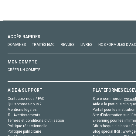
ACCÈS RAPIDES
DOMAINES
TRAITÉS EMC
REVUES
LIVRES
NOS FORMULES D'AB
MON COMPTE
CRÉER UN COMPTE
AIDE & SUPPORT
PLATEFORMES ELSE
Contactez-nous / FAQ
Site e-commerce :
www.el
Qui sommes-nous ?
Aide à la pratique clinique
Mentions légales
Portail pour les institution
© - Avertissements
Site d'information sur l'E
Termes et conditions d'utilisation
E-learning pour les infirmi
Politique rédactionnelle
Bibliothèque d'e-books Els
Politique publicitaire
Blog special IFSI :
www.gen