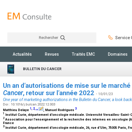
Rechercher
Service C
Rechercher
Actualités
Revues
Traités EMC
Domaines
BULLETIN DU CANCER
Un an d’autorisations de mise sur le marché
Cancer
, retour sur l’année 2022
- 10/01/23
One year of marketing authorizations in the
Bulletin du Cancer
, a look bac
Doi : 10.1016/j.bulcan.2022.12.003
1
,
2
,
⁎
3
Matthieu Delaye
, Manuel Rodrigues
1
Institut Curie, département d’oncologie médicale. Université Versailles-Saint
2
Association pour l’enseignement et la recherche des internes en oncologie (AE
France
3
Institut Curie, département d’oncologie médicale, 26, rue d’Ulm, 75005 Paris, F