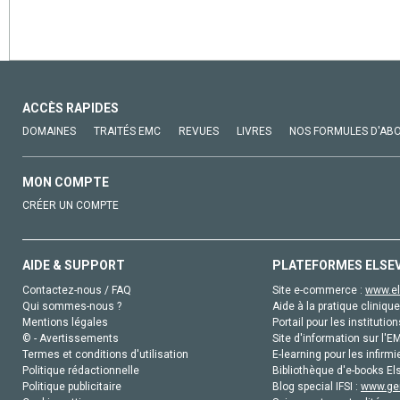
ACCÈS RAPIDES
DOMAINES
TRAITÉS EMC
REVUES
LIVRES
NOS FORMULES D'AB
MON COMPTE
CRÉER UN COMPTE
AIDE & SUPPORT
PLATEFORMES ELSE
Contactez-nous / FAQ
Site e-commerce :
www.el
Qui sommes-nous ?
Aide à la pratique clinique
Mentions légales
Portail pour les institution
© - Avertissements
Site d'information sur l'E
Termes et conditions d'utilisation
E-learning pour les infirmi
Politique rédactionnelle
Bibliothèque d'e-books Els
Politique publicitaire
Blog special IFSI :
www.gen