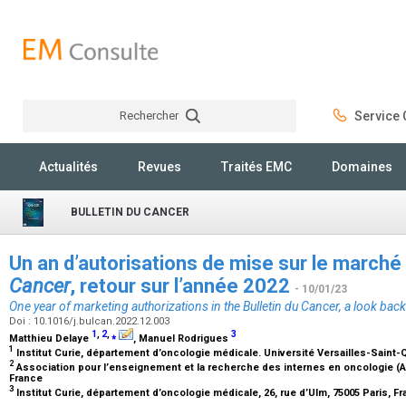
Rechercher
Service C
Rechercher
Actualités
Revues
Traités EMC
Domaines
BULLETIN DU CANCER
Un an d’autorisations de mise sur le marché
Cancer
, retour sur l’année 2022
- 10/01/23
One year of marketing authorizations in the
Bulletin du Cancer
, a look bac
Doi : 10.1016/j.bulcan.2022.12.003
1
,
2
,
⁎
3
Matthieu Delaye
, Manuel Rodrigues
1
Institut Curie, département d’oncologie médicale. Université Versailles-Saint
2
Association pour l’enseignement et la recherche des internes en oncologie (AE
France
3
Institut Curie, département d’oncologie médicale, 26, rue d’Ulm, 75005 Paris, F