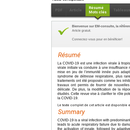
Résumé
PDF
Article
Tableau
Mots clés
Bienvenue sur EM-consulte, la référen
Article gratuit.
Connectez-vous pour en bénéficier!
Résumé
La COVID-19 est une infection virale à tropi
virale initiale va conduire à une insuffisan
mise en jeu de l’immunité innée puis adapt
syndrome de détresse respiratoire, plus rare
traitements ont été proposés comme les inhib
travaux ont permis de fournir de nouvelles 
délicate. De plus, la modification de la répon
étudiés. Cette revue vise à clarifier le rôle p
la COVID-19.
Le texte complet de cet article est disponible 
Summary
COVID-19 is a viral infection with predominant r
leads to acute respiratory failure due to d
the activation of innate, followed by adapti