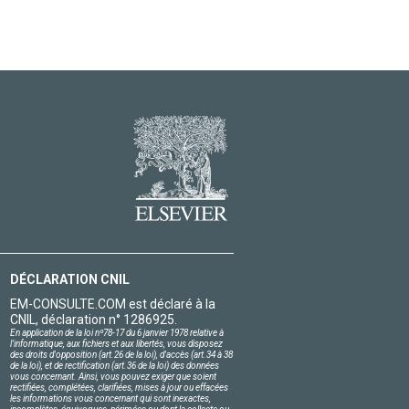
DÉCLARATION CNIL
EM-CONSULTE.COM est déclaré à la
CNIL, déclaration n° 1286925.
En application de la loi nº78-17 du 6 janvier 1978 relative à
l'informatique, aux fichiers et aux libertés, vous disposez
des droits d'opposition (art.26 de la loi), d'accès (art.34 à 38
de la loi), et de rectification (art.36 de la loi) des données
vous concernant. Ainsi, vous pouvez exiger que soient
rectifiées, complétées, clarifiées, mises à jour ou effacées
les informations vous concernant qui sont inexactes,