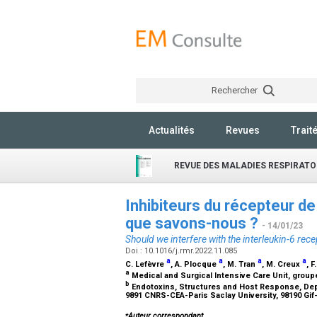
Rechercher
Actualités
Revues
Trait
REVUE DES MALADIES RESPIRATO
Inhibiteurs du récepteur de 
que savons-nous ?
- 14/01/23
Should we interfere with the interleukin-6 r
Doi : 10.1016/j.rmr.2022.11.085
a
a
a
a
C. Lefèvre
, A. Plocque
, M. Tran
, M. Creux
, F
a
Medical and Surgical Intensive Care Unit, groupe
b
Endotoxins, Structures and Host Response, Depart
9891 CNRS-CEA-Paris Saclay University, 98190 Gif
⁎
Auteur correspondant.