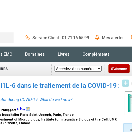
Service Client : 01 71 16 55 99
Mes alertes
Rechercher
és EMC
Domaines
Livres
Compléments
IRES
S'abonner
l’IL-6 dans le traitement de la COVID-19 :
eceptor during COVID-19: What do we know?
a
,
b
,
⁎
. Philippart
 hospitalier Paris Saint-Joseph, Paris, France
ment of Microbiology, Institute for Integrative Biology of the Cell, UMR
-sur-Yvette, France
B