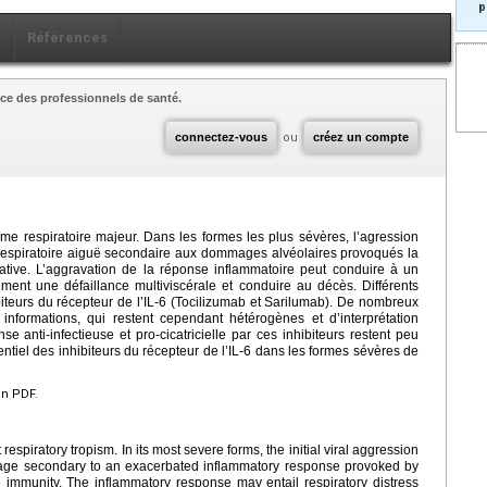
p
x
Références
ce des professionnels de santé.
connectez-vous
ou
créez un compte
sme respiratoire majeur. Dans les formes les plus sévères, l’agression
ce respiratoire aiguë secondaire aux dommages alvéolaires provoqués la
ative. L’aggravation de la réponse inflammatoire peut conduire à un
ment une défaillance multiviscérale et conduire au décès. Différents
iteurs du récepteur de l’IL-6 (Tocilizumab et Sarilumab). De nombreux
informations, qui restent cependant hétérogènes et d’interprétation
se anti-infectieuse et pro-cicatricielle par ces inhibiteurs restent peu
otentiel des inhibiteurs du récepteur de l’IL-6 dans les formes sévères de
en PDF.
espiratory tropism. In its most severe forms, the initial viral aggression
amage secondary to an exacerbated inflammatory response provoked by
ve immunity. The inflammatory response may entail respiratory distress