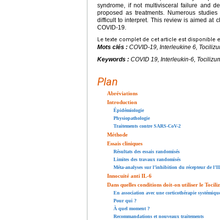
syndrome, if not multivisceral failure and d
proposed as treatments. Numerous studies
difficult to interpret. This review is aimed at 
COVID-19.
Le texte complet de cet article est disponible 
Mots clés :
COVID-19, Interleukine 6, Tocilizu
Keywords :
COVID 19, Interleukin-6, Tocilizum
Plan
Abréviations
Introduction
Épidémiologie
Physiopathologie
Traitements contre SARS-CoV-2
Méthode
Essais cliniques
Résultats des essais randomisés
Limites des travaux randomisés
Méta-analyses sur l’inhibition du récepteur de l’
Innocuité anti IL-6
Dans quelles conditions doit-on utiliser le Tocil
En association avec une corticothérapie systémiqu
Pour qui ?
À quel moment ?
Recommandations et nouveaux traitements