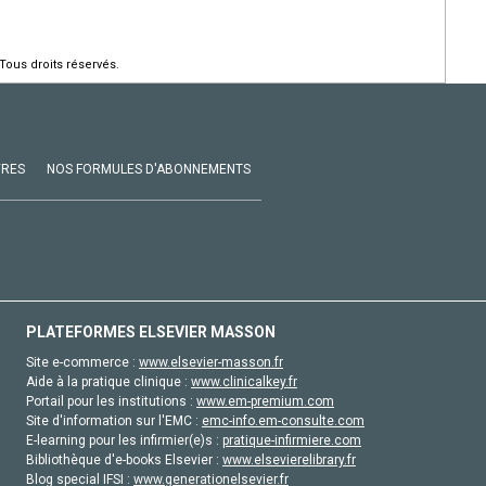
Tous droits réservés.
VRES
NOS FORMULES D'ABONNEMENTS
PLATEFORMES ELSEVIER MASSON
Site e-commerce :
www.elsevier-masson.fr
Aide à la pratique clinique :
www.clinicalkey.fr
Portail pour les institutions :
www.em-premium.com
Site d'information sur l'EMC :
emc-info.em-consulte.com
E-learning pour les infirmier(e)s :
pratique-infirmiere.com
Bibliothèque d'e-books Elsevier :
www.elsevierelibrary.fr
Blog special IFSI :
www.generationelsevier.fr