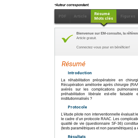
⁎
Auteur correspondant.
Résumé
PDF
Article
Figures
Mots clés
Bienvenue sur EM-consulte, la référen
Article gratuit.
Connectez-vous pour en bénéficier!
Résumé
Introduction
La réhabilitation préopératoire en chiru
Récupération améliorée après chirurgie (RAAC
avérés sur les complications pulmonaires
préhabilitation libérale est-elle faisabl
institutionnalisés ?
Protocole
L’étude pilote non interventionnelle évaluait 
le cadre d’un protocole RAAC. Les complicati
qualité de vie (questionnaire SF-36) constitu
(tests paramétriques et non paramétriques) a é
Résultats