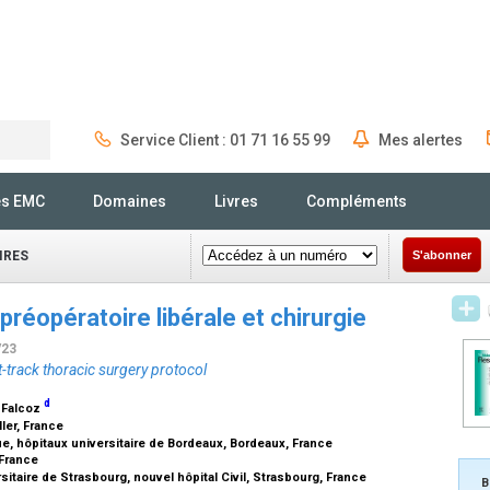
Service Client : 01 71 16 55 99
Mes alertes
Rechercher
és EMC
Domaines
Livres
Compléments
IRES
S'abonner
préopératoire libérale et chirurgie
/23
t-track thoracic surgery protocol
d
. Falcoz
ler, France
, hôpitaux universitaire de Bordeaux, Bordeaux, France
 France
sitaire de Strasbourg, nouvel hôpital Civil, Strasbourg, France
B