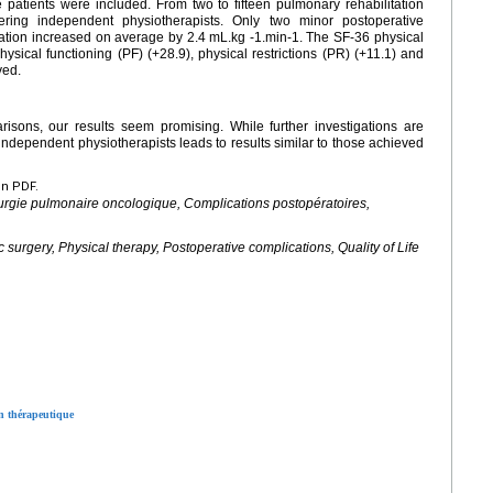
atients were included. From two to fifteen pulmonary rehabilitation
ering independent physiotherapists. Only two minor postoperative
ation increased on average by 2.4
mL.kg -1.min-1. The SF-36 physical
ysical functioning (PF) (+28.9), physical restrictions (PR) (+11.1) and
ved.
isons, our results seem promising. While further investigations are
independent physiotherapists leads to results similar to those achieved
en PDF.
rurgie pulmonaire oncologique, Complications postopératoires,
 surgery, Physical therapy, Postoperative complications, Quality of Life
on thérapeutique