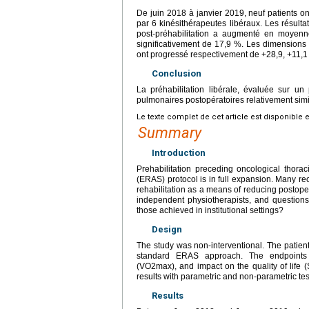
De juin 2018 à janvier 2019, neuf patients ont
par 6 kinésithérapeutes libéraux. Les résul
post-préhabilitation a augmenté en moyen
significativement de 17,9 %. Les dimensions f
ont progressé respectivement de +28,9, +11,1 
Conclusion
La préhabilitation libérale, évaluée sur un p
pulmonaires postopératoires relativement simil
Le texte complet de cet article est disponible 
Summary
Introduction
Prehabilitation preceding oncological thorac
(ERAS) protocol is in full expansion. Many r
rehabilitation as a means of reducing postoper
independent physiotherapists, and questions ar
those achieved in institutional settings?
Design
The study was non-interventional. The patients
standard ERAS approach. The endpoints w
(VO2max), and impact on the quality of life (
results with parametric and non-parametric tes
Results