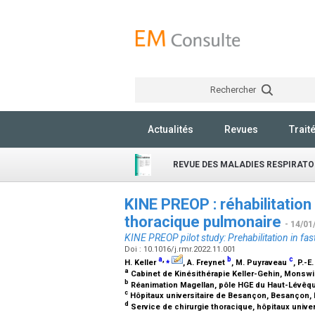
Rechercher
Actualités
Revues
Trait
REVUE DES MALADIES RESPIRATO
KINE PREOP : réhabilitation 
thoracique pulmonaire
- 14/01
KINE PREOP pilot study: Prehabilitation in fas
Doi : 10.1016/j.rmr.2022.11.001
a
,
⁎
b
c
H. Keller
, A. Freynet
, M. Puyraveau
, P.-E
a
Cabinet de Kinésithérapie Keller-Gehin, Monswil
b
Réanimation Magellan, pôle HGE du Haut-Lévêque
c
Hôpitaux universitaire de Besançon, Besançon,
d
Service de chirurgie thoracique, hôpitaux univer