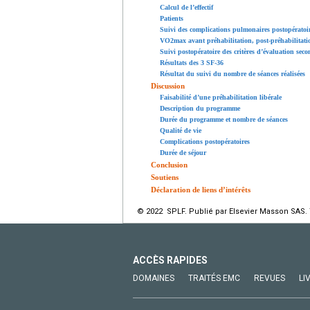
Calcul de l’effectif
Patients
Suivi des complications pulmonaires postopératoi
VO2max avant préhabilitation, post-préhabilitatio
Suivi postopératoire des critères d’évaluation seco
Résultats des 3 SF-36
Résultat du suivi du nombre de séances réalisées
Discussion
Faisabilité d’une préhabilitation libérale
Description du programme
Durée du programme et nombre de séances
Qualité de vie
Complications postopératoires
Durée de séjour
Conclusion
Soutiens
Déclaration de liens d’intérêts
© 2022 SPLF. Publié par Elsevier Masson SAS. 
ACCÈS RAPIDES
DOMAINES
TRAITÉS EMC
REVUES
LI