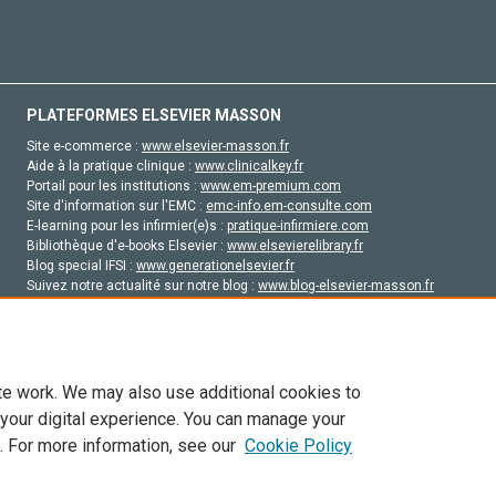
PLATEFORMES ELSEVIER MASSON
Site e-commerce :
www.elsevier-masson.fr
Aide à la pratique clinique :
www.clinicalkey.fr
Portail pour les institutions :
www.em-premium.com
Site d'information sur l'EMC :
emc-info.em-consulte.com
E-learning pour les infirmier(e)s :
pratique-infirmiere.com
Bibliothèque d'e-books Elsevier :
www.elsevierelibrary.fr
Blog special IFSI :
www.generationelsevier.fr
Suivez notre actualité sur notre blog :
www.blog-elsevier-masson.fr
Site d'emploi en santé :
emploisante.com
te work. We may also use additional cookies to
 your digital experience. You can manage your
. For more information, see our
Cookie Policy
vier, ses concédants de licence et ses contributeurs. Tout les droits sont réservés, y 
ogies similaires. Pour tout contenu en libre accès, les conditions de licence Creati