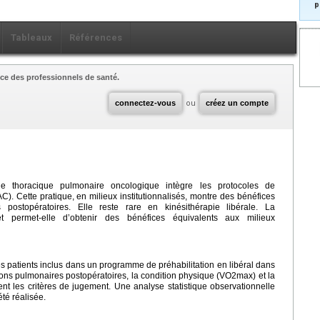
p
Tableaux
Références
ce des professionnels de santé.
connectez-vous
ou
créez un compte
rgie thoracique pulmonaire oncologique intègre les protocoles de
). Cette pratique, en milieux institutionnalisés, montre des bénéfices
 postopératoires. Elle reste rare en kinésithérapie libérale. La
e et permet-elle d’obtenir des bénéfices équivalents aux milieux
les patients inclus dans un programme de préhabilitation en libéral dans
ons pulmonaires postopératoires, la condition physique (VO2max) et la
ent les critères de jugement. Une analyse statistique observationnelle
té réalisée.