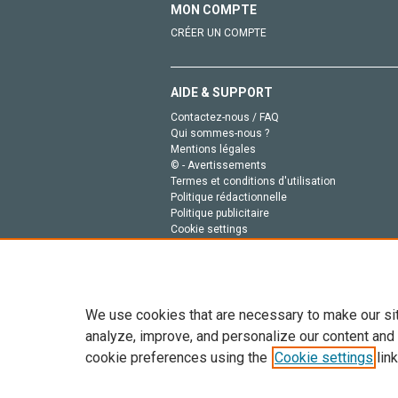
MON COMPTE
CRÉER UN COMPTE
AIDE & SUPPORT
Contactez-nous / FAQ
Qui sommes-nous ?
Mentions légales
© - Avertissements
Termes et conditions d'utilisation
Politique rédactionnelle
Politique publicitaire
Cookie settings
Politique de la vie privée
We use cookies that are necessary to make our si
analyze, improve, and personalize our content and
cookie preferences using the
Cookie settings
link
Tout le contenu de ce site: Copyright © 2026 Else
de données, a la formation en IA et aux technol