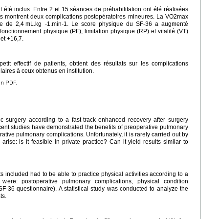
 été inclus. Entre 2 et 15 séances de préhabilitation ont été réalisées
tats montrent deux complications postopératoires mineures. La VO2max
ne de 2,4
mL.kg -1.min-1. Le score physique du SF-36 a augmenté
onctionnement physique (PF), limitation physique (RP) et vitalité (VT)
et +16,7.
etit effectif de patients, obtient des résultats sur les complications
aires à ceux obtenus en institution.
en PDF.
ic surgery according to a fast-track enhanced recovery after surgery
ecent studies have demonstrated the benefits of preoperative pulmonary
ative pulmonary complications. Unfortunately, it is rarely carried out by
ise: is it feasible in private practice? Can it yield results similar to
 included had to be able to practice physical activities according to a
ere: postoperative pulmonary complications, physical condition
SF-36 questionnaire). A statistical study was conducted to analyze the
ts.