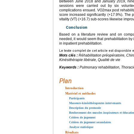
Between June 2018 and January 2019, nine p
sessions were carried out by six volunte
complications ensued. VO2max post rehabilit
score increased significantly (+17.9%). The ph
vitality (VT) (+16.7) sub-scores likewise impro
Conclusion
Based on a literature review and on compar
needed, it would seem that prehabilitation by 
in inpatient prehabilitation.
Le texte complet de cet article est disponible 
Mots clés :
Réhabilitation préopératoire, Chi
Kinésithérapie libérale, Qualité de vie
Keywords :
Pulmonary rehabilitation, Thoracic
Plan
Introduction
Matériel et méthodes
Participants
Masseurs-kinésithérapeutes intervenants
Description du protocole
Renforcement des muscles inspirateurs et éducati
Critères de jugement
Critères de jugement secondaires
Analyse statistique
Résultats