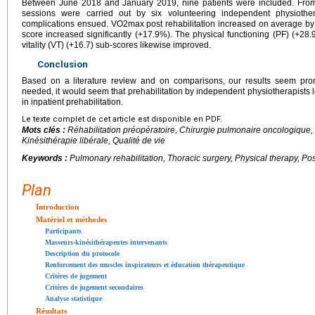
Between June 2018 and January 2019, nine patients were included. From t
sessions were carried out by six volunteering independent physiother
complications ensued. VO2max post rehabilitation increased on average by
score increased significantly (+17.9%). The physical functioning (PF) (+28.9
vitality (VT) (+16.7) sub-scores likewise improved.
Conclusion
Based on a literature review and on comparisons, our results seem promi
needed, it would seem that prehabilitation by independent physiotherapists l
in inpatient prehabilitation.
Le texte complet de cet article est disponible en PDF.
Mots clés :
Réhabilitation préopératoire, Chirurgie pulmonaire oncologique,
Kinésithérapie libérale, Qualité de vie
Keywords :
Pulmonary rehabilitation, Thoracic surgery, Physical therapy, Pos
Plan
Introduction
Matériel et méthodes
Participants
Masseurs-kinésithérapeutes intervenants
Description du protocole
Renforcement des muscles inspirateurs et éducation thérapeutique
Critères de jugement
Critères de jugement secondaires
Analyse statistique
Résultats