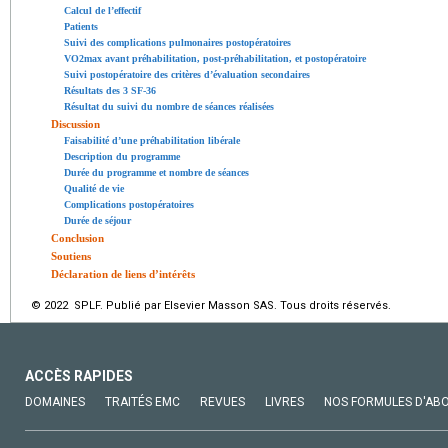
Calcul de l’effectif
Patients
Suivi des complications pulmonaires postopératoires
VO2max avant préhabilitation, post-préhabilitation, et postopératoire
Suivi postopératoire des critères d’évaluation secondaires
Résultats des 3 SF-36
Résultat du suivi du nombre de séances réalisées
Discussion
Faisabilité d’une préhabilitation libérale
Description du programme
Durée du programme et nombre de séances
Qualité de vie
Complications postopératoires
Durée de séjour
Conclusion
Soutiens
Déclaration de liens d’intérêts
© 2022 SPLF. Publié par Elsevier Masson SAS. Tous droits réservés.
ACCÈS RAPIDES
DOMAINES
TRAITÉS EMC
REVUES
LIVRES
NOS FORMULES D'AB