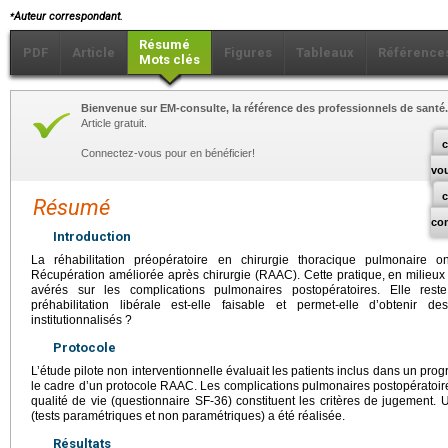
⁎
Auteur correspondant.
Résumé
PDF
Article
Figures
Tableaux
Référence
Mots clés
Bienvenue sur EM-consulte, la référence des professionnels de santé.
Article gratuit.
c
Connectez-vous pour en bénéficier!
vo
Résumé
co
Introduction
La réhabilitation préopératoire en chirurgie thoracique pulmonaire o
Récupération améliorée après chirurgie (RAAC). Cette pratique, en milieux 
avérés sur les complications pulmonaires postopératoires. Elle reste
préhabilitation libérale est-elle faisable et permet-elle d’obtenir 
institutionnalisés ?
Protocole
L’étude pilote non interventionnelle évaluait les patients inclus dans un pro
le cadre d’un protocole RAAC. Les complications pulmonaires postopératoire
qualité de vie (questionnaire SF-36) constituent les critères de jugement. 
(tests paramétriques et non paramétriques) a été réalisée.
Résultats