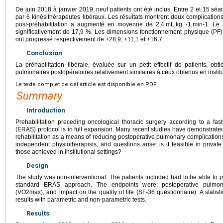
De juin 2018 à janvier 2019, neuf patients ont été inclus. Entre 2 et 15 séa
par 6 kinésithérapeutes libéraux. Les résultats montrent deux complicati
post-préhabilitation a augmenté en moyenne de 2,4
mL.kg -1.min-1. Le
significativement de 17,9 %. Les dimensions fonctionnement physique (PF), l
ont progressé respectivement de +28,9, +11,1 et +16,7.
Conclusion
La préhabilitation libérale, évaluée sur un petit effectif de patients, obt
pulmonaires postopératoires relativement similaires à ceux obtenus en institu
Le texte complet de cet article est disponible en PDF.
Summary
Introduction
Prehabilitation preceding oncological thoracic surgery according to a fas
(ERAS) protocol is in full expansion. Many recent studies have demonstrate
rehabilitation as a means of reducing postoperative pulmonary complications. U
independent physiotherapists, and questions arise: is it feasible in private 
those achieved in institutional settings?
Design
The study was non-interventional. The patients included had to be able to pr
standard ERAS approach. The endpoints were: postoperative pulmonar
(VO2max), and impact on the quality of life (SF-36 questionnaire). A statis
results with parametric and non-parametric tests.
Results