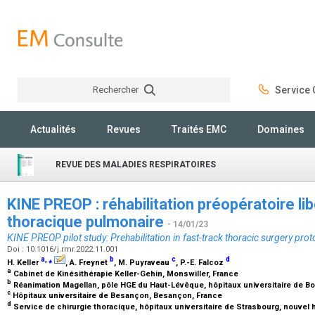
Rechercher
Service C
Rechercher
Actualités
Revues
Traités EMC
Domaines
REVUE DES MALADIES RESPIRATOIRES
KINE PREOP : réhabilitation préopératoire lib
thoracique pulmonaire
- 14/01/23
KINE PREOP pilot study: Prehabilitation in fast-track thoracic surgery prot
Doi : 10.1016/j.rmr.2022.11.001
a
,
⁎
b
c
d
H. Keller
, A. Freynet
, M. Puyraveau
, P.-E. Falcoz
a
Cabinet de Kinésithérapie Keller-Gehin, Monswiller, France
b
Réanimation Magellan, pôle HGE du Haut-Lévêque, hôpitaux universitaire de B
c
Hôpitaux universitaire de Besançon, Besançon, France
d
Service de chirurgie thoracique, hôpitaux universitaire de Strasbourg, nouvel h