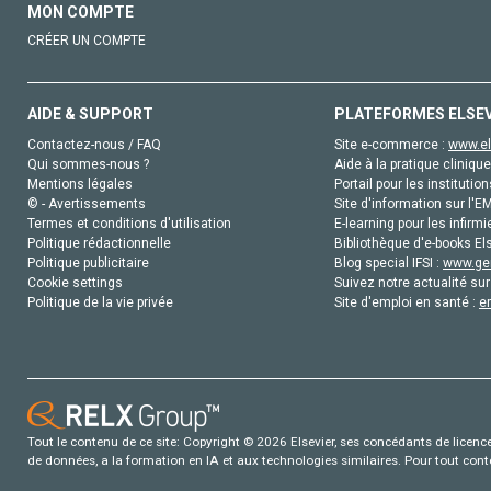
MON COMPTE
CRÉER UN COMPTE
AIDE & SUPPORT
PLATEFORMES ELSE
Contactez-nous / FAQ
Site e-commerce :
www.el
Qui sommes-nous ?
Aide à la pratique clinique
Mentions légales
Portail pour les institution
© - Avertissements
Site d'information sur l'E
Termes et conditions d'utilisation
E-learning pour les infirmi
Politique rédactionnelle
Bibliothèque d'e-books Els
Politique publicitaire
Blog special IFSI :
www.gen
Cookie settings
Suivez notre actualité sur
Politique de la vie privée
Site d'emploi en santé :
e
Tout le contenu de ce site: Copyright © 2026 Elsevier, ses concédants de licence e
de données, a la formation en IA et aux technologies similaires. Pour tout con