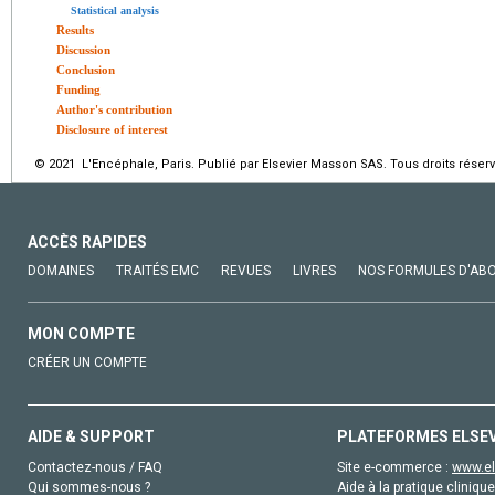
Statistical analysis
Results
Discussion
Conclusion
Funding
Author's contribution
Disclosure of interest
© 2021 L'Encéphale, Paris. Publié par Elsevier Masson SAS. Tous droits réserv
ACCÈS RAPIDES
DOMAINES
TRAITÉS EMC
REVUES
LIVRES
NOS FORMULES D'AB
MON COMPTE
CRÉER UN COMPTE
AIDE & SUPPORT
PLATEFORMES ELSE
Contactez-nous / FAQ
Site e-commerce :
www.el
Qui sommes-nous ?
Aide à la pratique clinique