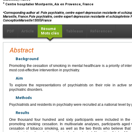
c
Centre hospitalier Montperrin, Aix en Provence, France
⁎
Corresponding author at: Pole psychiatrie, centre expert depression resistante et schi
Marseille, France.Pole psychiatrie, centre expert depression resistante et schizophréni
ConceptionMarseille13005France
Résumé
PDF
Article
Tableaux
Références
Mots clés
Abstract
Background
Promoting the cessation of smoking in mental healthcare is a priority of inter
most cost-effective intervention in psychiatry.
Aim
To explore the representations of psychiatrists on their role in active 
psychiatric disorders.
Methods
Psychiatrists and residents in psychiatry were recruited at a national level by
Results
One thousand four hundred and sixty participants were included in the 
promoting smoking cessation. In multivariate analyses, participants aged
cessation of tobacco smoking, as well as the two thirds who believe that p