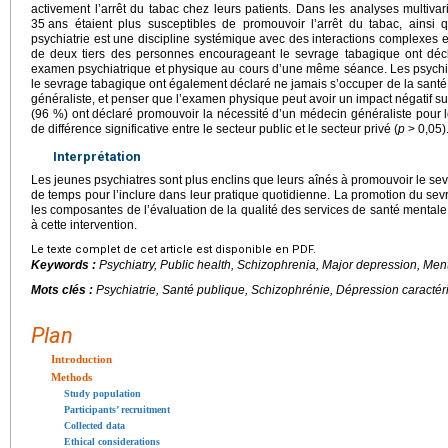
activement l’arrêt du tabac chez leurs patients. Dans les analyses multiva
35
ans étaient plus susceptibles de promouvoir l’arrêt du tabac, ainsi
psychiatrie est une discipline systémique avec des interactions complexes ent
de deux tiers des personnes encourageant le sevrage tabagique ont dé
examen psychiatrique et physique au cours d’une même séance. Les psychia
le sevrage tabagique ont également déclaré ne jamais s’occuper de la san
généraliste, et penser que l’examen physique peut avoir un impact négatif su
(96 %) ont déclaré promouvoir la nécessité d’un médecin généraliste pour l
de différence significative entre le secteur public et le secteur privé (
p
>
0,05)
Interprétation
Les jeunes psychiatres sont plus enclins que leurs aînés à promouvoir le s
de temps pour l’inclure dans leur pratique quotidienne. La promotion du sev
les composantes de l’évaluation de la qualité des services de santé mental
à cette intervention.
Le texte complet de cet article est disponible en PDF.
Keywords :
Psychiatry, Public health, Schizophrenia, Major depression, Men
Mots clés :
Psychiatrie, Santé publique, Schizophrénie, Dépression caracté
Plan
Introduction
Methods
Study population
Participants’ recruitment
Collected data
Ethical considerations