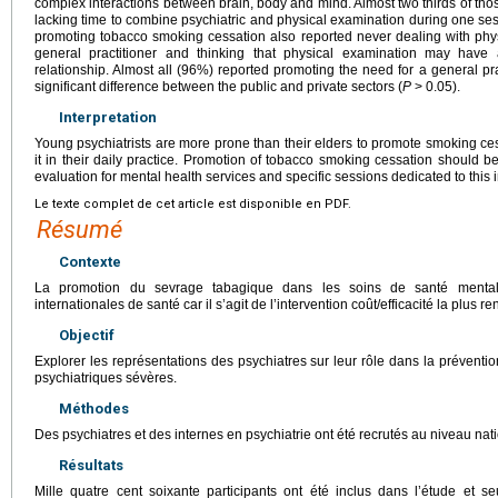
complex interactions between brain, body and mind. Almost two thirds of th
lacking time to combine psychiatric and physical examination during one ses
promoting tobacco smoking cessation also reported never dealing with phys
general practitioner and thinking that physical examination may have
relationship. Almost all (96%) reported promoting the need for a general pra
significant difference between the public and private sectors (
P
>
0.05).
Interpretation
Young psychiatrists are more prone than their elders to promote smoking cess
it in their daily practice. Promotion of tobacco smoking cessation should b
evaluation for mental health services and specific sessions dedicated to this i
Le texte complet de cet article est disponible en PDF.
Résumé
Contexte
La promotion du sevrage tabagique dans les soins de santé mentale
internationales de santé car il s’agit de l’intervention coût/efficacité la plus r
Objectif
Explorer les représentations des psychiatres sur leur rôle dans la préventi
psychiatriques sévères.
Méthodes
Des psychiatres et des internes en psychiatrie ont été recrutés au niveau nat
Résultats
Mille quatre cent soixante participants ont été inclus dans l’étude et