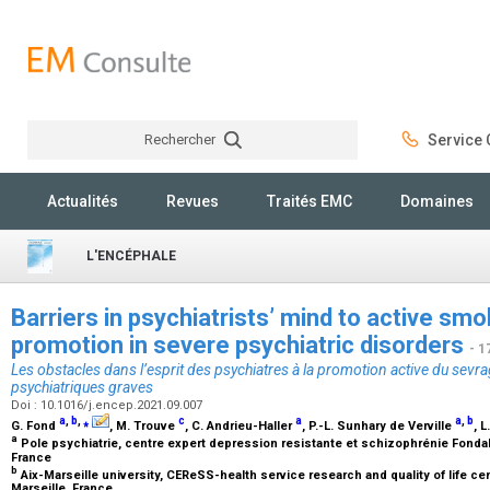
Rechercher
Service C
Rechercher
Actualités
Revues
Traités EMC
Domaines
L'ENCÉPHALE
Barriers in psychiatrists’ mind to active sm
promotion in severe psychiatric disorders
- 1
Les obstacles dans l’esprit des psychiatres à la promotion active du sevr
psychiatriques graves
Doi : 10.1016/j.encep.2021.09.007
a
,
b
,
⁎
c
a
a
,
b
G. Fond
, M. Trouve
, C. Andrieu-Haller
, P.-L. Sunhary de Verville
, 
a
Pole psychiatrie, centre expert depression resistante et schizophrénie Fonda
France
b
Aix-Marseille university, CEReSS-health service research and quality of life ce
Marseille, France