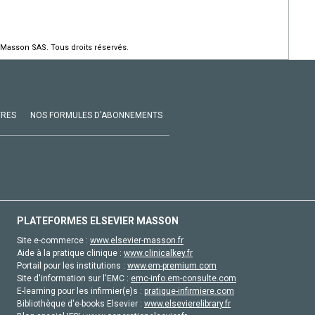
 Masson SAS. Tous droits réservés.
VRES
NOS FORMULES D'ABONNEMENTS
PLATEFORMES ELSEVIER MASSON
Site e-commerce :
www.elsevier-masson.fr
Aide à la pratique clinique :
www.clinicalkey.fr
Portail pour les institutions :
www.em-premium.com
Site d'information sur l'EMC :
emc-info.em-consulte.com
E-learning pour les infirmier(e)s :
pratique-infirmiere.com
Bibliothèque d'e-books Elsevier :
www.elsevierelibrary.fr