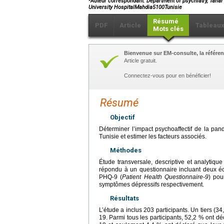
Auteur correspondant. Department of psychiatry, Tahar 
University HospitalMahdia5100Tunisie
Résumé
PDF
Article
Tableau
Mots clés
Bienvenue sur EM-consulte, la référen
Article gratuit.
Connectez-vous pour en bénéficier!
Résumé
Objectif
Déterminer l’impact psychoaffectif de la pa
Tunisie et estimer les facteurs associés.
Méthodes
Étude transversale, descriptive et analytiqu
répondu à un questionnaire incluant deux é
PHQ-9 (
Patient Health Questionnaire-9
) pou
symptômes dépressifs respectivement.
Résultats
L’étude a inclus 203 participants. Un tiers (3
19. Parmi tous les participants, 52,2 % ont d