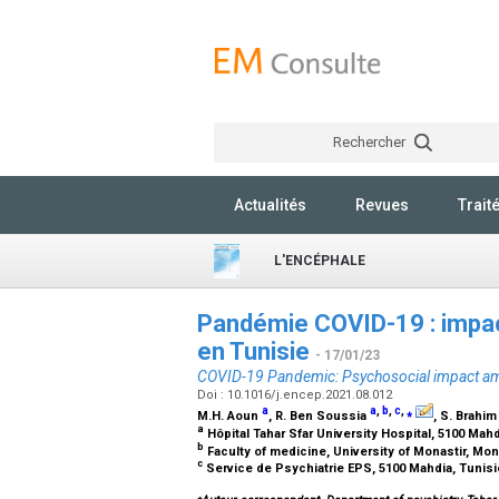
Rechercher
Actualités
Revues
Trait
L'ENCÉPHALE
Pandémie COVID-19 : impac
en Tunisie
- 17/01/23
COVID-19 Pandemic: Psychosocial impact amo
Doi : 10.1016/j.encep.2021.08.012
a
a
,
b
,
c
,
⁎
M.H. Aoun
, R. Ben Soussia
, S. Brahi
a
Hôpital Tahar Sfar University Hospital, 5100 Mah
b
Faculty of medicine, University of Monastir, Mon
c
Service de Psychiatrie EPS, 5100 Mahdia, Tunis
⁎