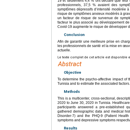
19 et seulement 4,4 % ont déclaré que leur 
professionnels, 37,5 % avaient des sympt
symptômes dépressifs d’intensité modérée à g
risque de symptômes anxieux modérés à graves
un facteur de risque de survenue de symptô
facteur le plus associé au développement de 
Covid-19 augmente le risque de développer d
Conclusion
Afin de garantir une meilleure prise en char
les professionnels de santé et la mise en œuv
actuelle.
Le texte complet de cet article est disponible 
Abstract
Objective
To determine the psycho-affective impact of 
Tunisia and to estimate the associated factors.
Methods
This is a multicenter, cross-sectional, descrip
2020 to June 30, 2020 in Tunisia. Healthcare
participants answered a pre-established qu
gathered demographic data and medical histo
Disorder-7) and the PHQ-9 (Patient Health 
symptoms and depressive symptoms respectiv
Results