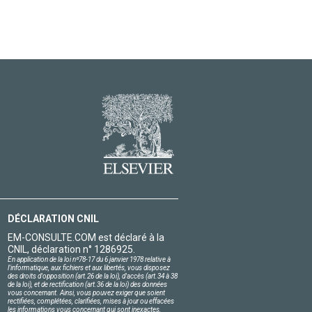
DÉCLARATION CNIL
EM-CONSULTE.COM est déclaré à la
CNIL, déclaration n° 1286925.
En application de la loi nº78-17 du 6 janvier 1978 relative à
l'informatique, aux fichiers et aux libertés, vous disposez
des droits d'opposition (art.26 de la loi), d'accès (art.34 à 38
de la loi), et de rectification (art.36 de la loi) des données
vous concernant. Ainsi, vous pouvez exiger que soient
rectifiées, complétées, clarifiées, mises à jour ou effacées
les informations vous concernant qui sont inexactes,