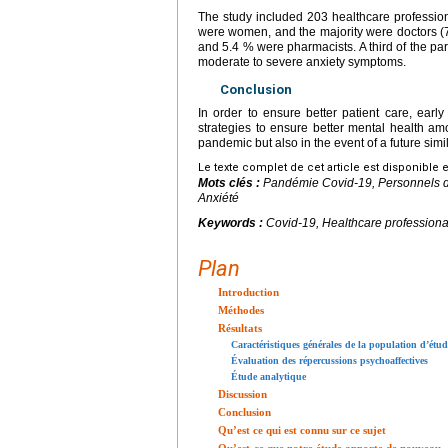
The study included 203 healthcare professio
were women, and the majority were doctors (7
and 5.4 % were pharmacists. A third of the pa
moderate to severe anxiety symptoms.
Conclusion
In order to ensure better patient care, early
strategies to ensure better mental health amo
pandemic but also in the event of a future sim
Le texte complet de cet article est disponible 
Mots clés :
Pandémie Covid-19, Personnels d
Anxiété
Keywords :
Covid-19, Healthcare profession
Plan
Introduction
Méthodes
Résultats
Caractéristiques générales de la population d’étud
Évaluation des répercussions psychoaffectives
Étude analytique
Discussion
Conclusion
Qu’est ce qui est connu sur ce sujet
Qu’est-ce que notre étude apporte de nouveau