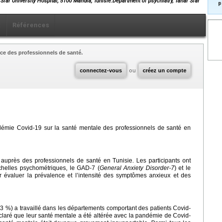
Sfar University Hospital, 5100 Mahdia, Tunisie.Department of psychiatry, Tahar Sfar
p
x
Références
ce des professionnels de santé.
connectez-vous
ou
créez un compte
ndémie Covid-19 sur la santé mentale des professionnels de santé en
e auprès des professionnels de santé en Tunisie. Les participants ont
chelles psychométriques, le GAD-7 (
General Anxiety Disorder-7
) et le
r évaluer la prévalence et l’intensité des symptômes anxieux et des
4,3 %) a travaillé dans les départements comportant des patients Covid-
éclaré que leur santé mentale a été altérée avec la pandémie de Covid-