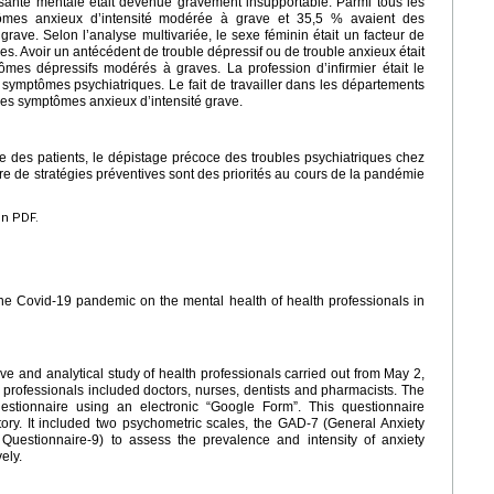
santé mentale était devenue gravement insupportable. Parmi tous les
ômes anxieux d’intensité modérée à grave et 35,5 % avaient des
rave. Selon l’analyse multivariée, le sexe féminin était un facteur de
. Avoir un antécédent de trouble dépressif ou de trouble anxieux était
mes dépressifs modérés à graves. La profession d’infirmier était le
symptômes psychiatriques. Le fait de travailler dans les départements
es symptômes anxieux d’intensité grave.
ge des patients, le dépistage précoce des troubles psychiatriques chez
re de stratégies préventives sont des priorités au cours de la pandémie
en PDF.
the Covid-19 pandemic on the mental health of health professionals in
tive and analytical study of health professionals carried out from May 2,
 professionals included doctors, nurses, dentists and pharmacists. The
estionnaire using an electronic “Google Form”. This questionnaire
ry. It included two psychometric scales, the GAD-7 (General Anxiety
Questionnaire-9) to assess the prevalence and intensity of anxiety
ely.