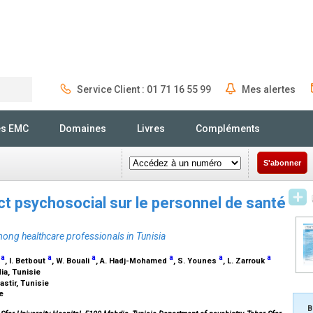
Service Client : 01 71 16 55 99
Mes alertes
Rechercher
és EMC
Domaines
Livres
Compléments
S'abonner
t psychosocial sur le personnel de santé
ng healthcare professionals in Tunisia
a
a
a
a
a
a
m
, I. Betbout
, W. Bouali
, A. Hadj-Mohamed
, S. Younes
, L. Zarrouk
dia, Tunisie
astir, Tunisie
ie
B