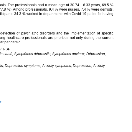
nals. The professionals had a mean age of 30.74
±
6.33
years, 69.5 %
7.8 %). Among professionals, 9.4 % were nurses, 7.4 % were dentists,
rticipants 34.3 % worked in departments with Covid-19 patienfor having
 detection of psychiatric disorders and the implementation of specific
ng healthcare professionals are priorities not only during the current
ilar pandemic.
en PDF.
e santé, Symptômes dépressifs, Symptômes anxieux, Dépression,
als, Depression symptoms, Anxiety symptoms, Depression, Anxiety
e