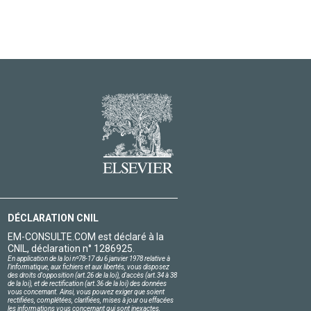
DÉCLARATION CNIL
EM-CONSULTE.COM est déclaré à la
CNIL, déclaration n° 1286925.
En application de la loi nº78-17 du 6 janvier 1978 relative à
l'informatique, aux fichiers et aux libertés, vous disposez
des droits d'opposition (art.26 de la loi), d'accès (art.34 à 38
de la loi), et de rectification (art.36 de la loi) des données
vous concernant. Ainsi, vous pouvez exiger que soient
rectifiées, complétées, clarifiées, mises à jour ou effacées
les informations vous concernant qui sont inexactes,