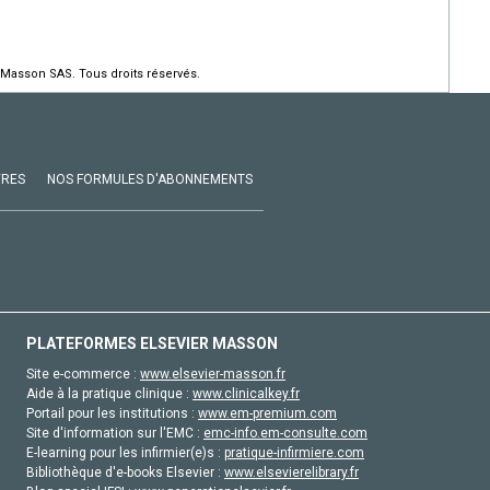
 Masson SAS. Tous droits réservés.
VRES
NOS FORMULES D'ABONNEMENTS
PLATEFORMES ELSEVIER MASSON
Site e-commerce :
www.elsevier-masson.fr
Aide à la pratique clinique :
www.clinicalkey.fr
Portail pour les institutions :
www.em-premium.com
Site d'information sur l'EMC :
emc-info.em-consulte.com
E-learning pour les infirmier(e)s :
pratique-infirmiere.com
Bibliothèque d'e-books Elsevier :
www.elsevierelibrary.fr