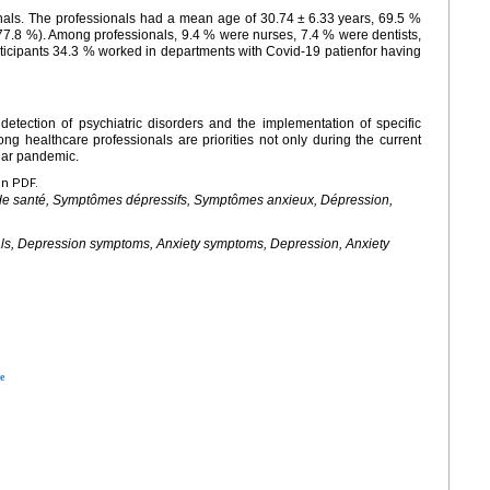
nals. The professionals had a mean age of 30.74
±
6.33
years, 69.5 %
7.8 %). Among professionals, 9.4 % were nurses, 7.4 % were dentists,
rticipants 34.3 % worked in departments with Covid-19 patienfor having
 detection of psychiatric disorders and the implementation of specific
ng healthcare professionals are priorities not only during the current
ilar pandemic.
en PDF.
e santé, Symptômes dépressifs, Symptômes anxieux, Dépression,
als, Depression symptoms, Anxiety symptoms, Depression, Anxiety
e