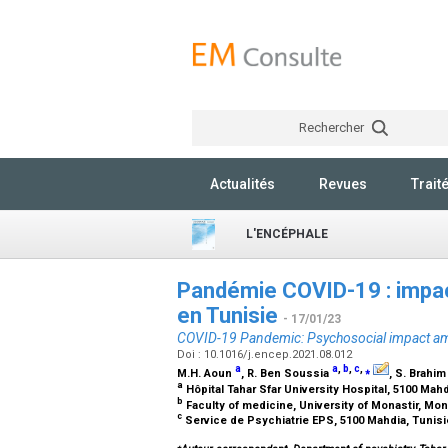
Rechercher
Actualités
Revues
Trait
L'ENCÉPHALE
Pandémie COVID-19 : impac
en Tunisie
- 17/01/23
COVID-19 Pandemic: Psychosocial impact amo
Doi : 10.1016/j.encep.2021.08.012
a
a
,
b
,
c
,
⁎
M.H. Aoun
, R. Ben Soussia
, S. Brahi
a
Hôpital Tahar Sfar University Hospital, 5100 Mah
b
Faculty of medicine, University of Monastir, Mon
c
Service de Psychiatrie EPS, 5100 Mahdia, Tunis
⁎