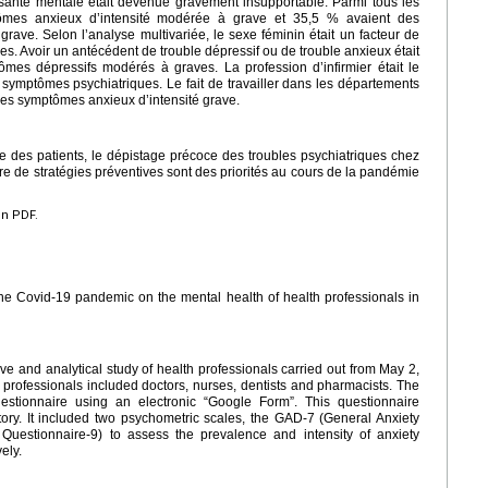
santé mentale était devenue gravement insupportable. Parmi tous les
ômes anxieux d’intensité modérée à grave et 35,5 % avaient des
rave. Selon l’analyse multivariée, le sexe féminin était un facteur de
. Avoir un antécédent de trouble dépressif ou de trouble anxieux était
mes dépressifs modérés à graves. La profession d’infirmier était le
symptômes psychiatriques. Le fait de travailler dans les départements
es symptômes anxieux d’intensité grave.
ge des patients, le dépistage précoce des troubles psychiatriques chez
re de stratégies préventives sont des priorités au cours de la pandémie
en PDF.
the Covid-19 pandemic on the mental health of health professionals in
tive and analytical study of health professionals carried out from May 2,
 professionals included doctors, nurses, dentists and pharmacists. The
estionnaire using an electronic “Google Form”. This questionnaire
ry. It included two psychometric scales, the GAD-7 (General Anxiety
Questionnaire-9) to assess the prevalence and intensity of anxiety
ely.