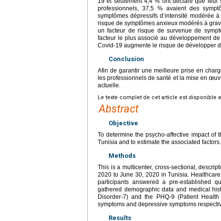
19 et seulement 4,4 % ont déclaré que leur 
professionnels, 37,5 % avaient des sympt
symptômes dépressifs d’intensité modérée à g
risque de symptômes anxieux modérés à graves
un facteur de risque de survenue de symptô
facteur le plus associé au développement de 
Covid-19 augmente le risque de développer d
Conclusion
Afin de garantir une meilleure prise en char
les professionnels de santé et la mise en œuv
actuelle.
Le texte complet de cet article est disponible 
Abstract
Objective
To determine the psycho-affective impact of 
Tunisia and to estimate the associated factors.
Methods
This is a multicenter, cross-sectional, descrip
2020 to June 30, 2020 in Tunisia. Healthcare
participants answered a pre-established qu
gathered demographic data and medical histo
Disorder-7) and the PHQ-9 (Patient Health 
symptoms and depressive symptoms respectiv
Results