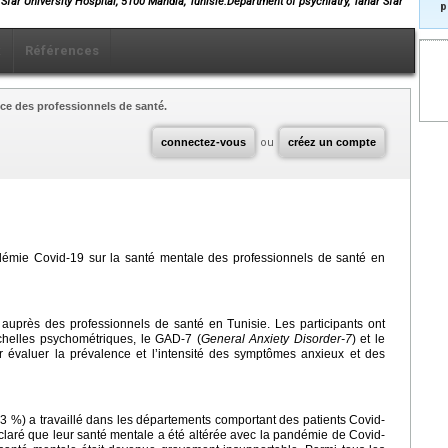
Sfar University Hospital, 5100 Mahdia, Tunisie.Department of psychiatry, Tahar Sfar
p
x
Références
ce des professionnels de santé.
connectez-vous
ou
créez un compte
ndémie Covid-19 sur la santé mentale des professionnels de santé en
e auprès des professionnels de santé en Tunisie. Les participants ont
chelles psychométriques, le GAD-7 (
General Anxiety Disorder-7
) et le
r évaluer la prévalence et l’intensité des symptômes anxieux et des
4,3 %) a travaillé dans les départements comportant des patients Covid-
éclaré que leur santé mentale a été altérée avec la pandémie de Covid-