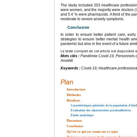
The study included 203 healthcare professio
were women, and the majority were doctors (7
and 5.4 % were pharmacists. A third of the pa
moderate to severe anxiety symptoms.
Conclusion
In order to ensure better patient care, early
strategies to ensure better mental health amo
pandemic but also in the event of a future sim
Le texte complet de cet article est disponible 
Mots clés :
Pandémie Covid-19, Personnels d
Anxiété
Keywords :
Covid-19, Healthcare profession
Plan
Introduction
Méthodes
Résultats
Caractéristiques générales de la population d’étud
Évaluation des répercussions psychoaffectives
Étude analytique
Discussion
Conclusion
Qu’est ce qui est connu sur ce sujet
Qu’est-ce que notre étude apporte de nouveau