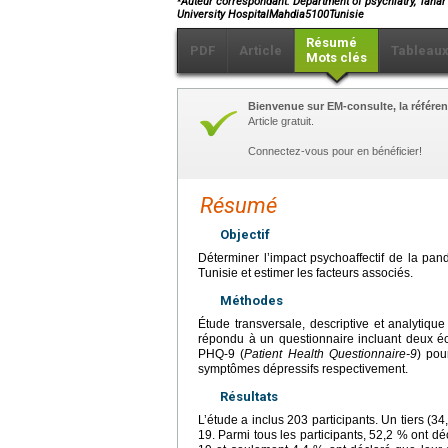
Auteur correspondant. Department of psychiatry, Tahar 
University HospitalMahdia5100Tunisie
Résumé
PDF
Article
Tableau
Mots clés
Bienvenue sur EM-consulte, la référen
Article gratuit.
Connectez-vous pour en bénéficier!
Résumé
Objectif
Déterminer l’impact psychoaffectif de la pa
Tunisie et estimer les facteurs associés.
Méthodes
Étude transversale, descriptive et analytiqu
répondu à un questionnaire incluant deux é
PHQ-9 (
Patient Health Questionnaire-9
) pou
symptômes dépressifs respectivement.
Résultats
L’étude a inclus 203 participants. Un tiers (3
19. Parmi tous les participants, 52,2 % ont d