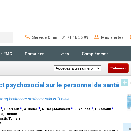
Service Client : 01 71 16 55 99
Mes alertes
Rechercher
és EMC
Domaines
Livres
Compléments
S'abonner
t psychosocial sur le personnel de santé
ng healthcare professionals in Tunisia
a
a
a
a
a
a
m
, I. Betbout
, W. Bouali
, A. Hadj-Mohamed
, S. Younes
, L. Zarrouk
dia, Tunisie
astir, Tunisie
ie
B