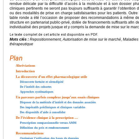
rendue délicate par la difficulté d’accès à la molécule et à son dossier pha
cliniques pertinents ne seront pas toujours suffisants à garantir l’obtention
ou des modalités de prise en charge satisfaisantes pour les patients. Outre la
table ronde a été l’occasion de proposer des recommandations à même de 
structure en partenariat public-privé, dotée de financements suffisants af
individualisé des projets jusque et y compris la demande de mise sur le mar
Le texte complet de cet article est disponible en PDF.
Mots clés :
Repositionnement, Autorisation de mise sur le marché, Maladies r
thérapeutique
Plan
Abréviations
Introduction
La découverte d’un effet pharmacologique utile
Découverte fortuite et sérendipité
De l’intérêt des cohortes
Approches systématiques
Un parcours parfois complexe jusqu’aux essais cliniques
Disposer de la molécule d’intérêt et des données associées
Des impératifs précliniques et cliniques variables
Des dispositifs d’aide à consolider
De l’évidence clinique à la prescription …
Prescription compassionnelle versus AMM
Définition du prix et remboursement
Recommandations
Optimiser l’utilisation des bases de données