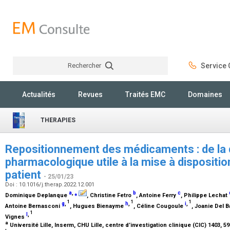
Rechercher
Service C
Rechercher
Actualités
Revues
Traités EMC
Domaines
THERAPIES
Repositionnement des médicaments : de la 
pharmacologique utile à la mise à dispositio
patient
- 25/01/23
Doi : 10.1016/j.therap.2022.12.001
a
,
⁎
b
c
Dominique Deplanque
, Christine Fetro
, Antoine Ferry
, Philippe Lechat
1
1
1
g
,
h
,
i
,
Antoine Bernasconi
, Hugues Bienayme
, Céline Cougoule
, Joanie Del 
1
l
,
Vignes
a
Université Lille, Inserm, CHU Lille, centre d’investigation clinique (CIC) 1403, 59