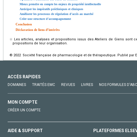
Mieux prendre en compte les enjeux de propriété intellectuelle
Anticiper les impératifs précliniques et cliniques
Améliorer les processus de régulation d’accès au marché
Créer une structure d’accompagnement
Conclusion
Déclaration de liens d’intérêts
☆
Les articles, analyses et propositions issus des Ateliers de Giens sont 
propositions de leur organisation.
© 2022 Société française de pharmacologie et de thérapeutique. Publié par E
ACCÈS RAPIDES
DOMAINES
TRAITÉS EMC
REVUES
LIVRES
NOS FORMULES D'AB
MON COMPTE
CRÉER UN COMPTE
AIDE & SUPPORT
PLATEFORMES ELSE