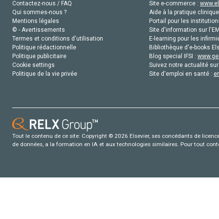
Contactez-nous / FAQ
Site e-commerce :
www.el
Qui sommes-nous ?
Aide à la pratique clinique
Mentions légales
Portail pour les institution
© - Avertissements
Site d'information sur l'E
Termes et conditions d'utilisation
E-learning pour les infirmi
Politique rédactionnelle
Bibliothèque d'e-books Els
Politique publicitaire
Blog special IFSI :
www.gen
Cookie settings
Suivez notre actualité sur
Politique de la vie privée
Site d'emploi en santé :
e
Tout le contenu de ce site: Copyright © 2026 Elsevier, ses concédants de licence e
de données, a la formation en IA et aux technologies similaires. Pour tout con