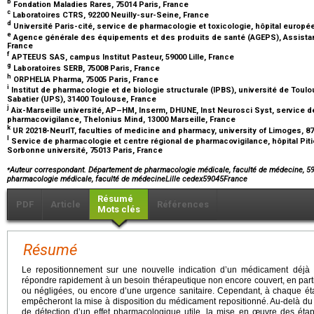
b
Fondation Maladies Rares, 75014 Paris, France
c
Laboratoires CTRS, 92200 Neuilly-sur-Seine, France
d
Université Paris-cité, service de pharmacologie et toxicologie, hôpital euro
e
Agence générale des équipements et des produits de santé (AGEPS), Assistan
France
f
APTEEUS SAS, campus Institut Pasteur, 59000 Lille, France
g
Laboratoires SERB, 75008 Paris, France
h
ORPHELIA Pharma, 75005 Paris, France
i
Institut de pharmacologie et de biologie structurale (IPBS), université de Toulo
Sabatier (UPS), 31400 Toulouse, France
j
Aix-Marseille université, AP–HM, Inserm, DHUNE, Inst Neurosci Syst, service d
pharmacovigilance, Thelonius Mind, 13000 Marseille, France
k
UR 20218-NeurIT, faculties of medicine and pharmacy, university of Limoges, 
l
Service de pharmacologie et centre régional de pharmacovigilance, hôpital Piti
Sorbonne université, 75013 Paris, France
⁎
Auteur correspondant. Département de pharmacologie médicale, faculté de médecine, 59
pharmacologie médicale, faculté de médecineLille cedex59045France
Résumé
PDF
Article
Références
Mots clés
Résumé
Le repositionnement sur une nouvelle indication d’un médicament déjà 
répondre rapidement à un besoin thérapeutique non encore couvert, en parti
ou négligées, ou encore d’une urgence sanitaire. Cependant, à chaque étap
empêcheront la mise à disposition du médicament repositionné. Au-delà du
de détection d’un effet pharmacologique utile, la mise en œuvre des étape