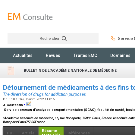
Rechercher
Service C
Rechercher
Actualités
Revues
Traités EMC
Domaines
BULLETIN DE L'ACADÉMIE NATIONALE DE MÉDECINE
Détournement de médicaments à des fins 
The diversion of drugs for addiction purposes
Doi : 10.1016/j.banm.2022.11.016
⁎
J. Costentin
Service commun d’analyses comportementales (SCAC), faculté de santé, boule
⁎
Académie nationale de médecine, 16, rue Bonaparte, 75006 Paris, France.Académie nati
BonaparteParis75006France
Résumé
PDF
Article
Références