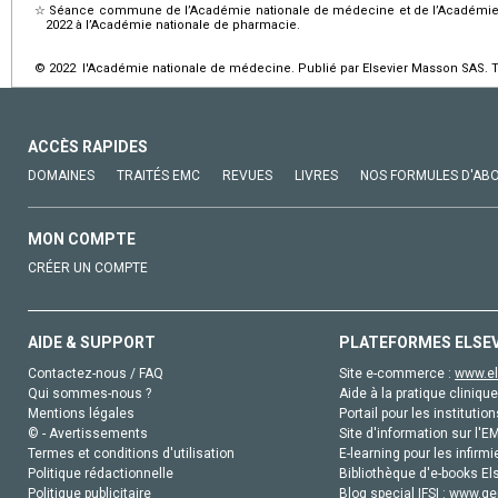
☆
Séance commune de l’Académie nationale de médecine et de l’Académie
2022 à l’Académie nationale de pharmacie.
© 2022 l'Académie nationale de médecine. Publié par Elsevier Masson SAS. To
ACCÈS RAPIDES
DOMAINES
TRAITÉS EMC
REVUES
LIVRES
NOS FORMULES D'AB
MON COMPTE
CRÉER UN COMPTE
AIDE & SUPPORT
PLATEFORMES ELSE
Contactez-nous / FAQ
Site e-commerce :
www.el
Qui sommes-nous ?
Aide à la pratique clinique
Mentions légales
Portail pour les institution
© - Avertissements
Site d'information sur l'E
Termes et conditions d'utilisation
E-learning pour les infirmi
Politique rédactionnelle
Bibliothèque d'e-books Els
Politique publicitaire
Blog special IFSI :
www.gen