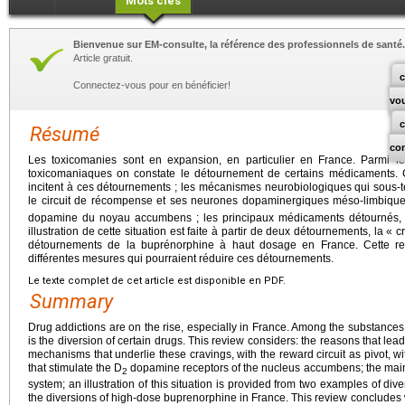
Mots clés
Bienvenue sur EM-consulte, la référence des professionnels de santé.
Article gratuit.
c
Connectez-vous pour en bénéficier!
vo
Résumé
co
Les toxicomanies sont en expansion, en particulier en France. Parmi 
toxicomaniaques on constate le détournement de certains médicaments. C
incitent à ces détournements ; les mécanismes neurobiologiques qui sous-
le circuit de récompense et ses neurones dopaminergiques méso-limbiques
dopamine du noyau accumbens ; les principaux médicaments détournés, 
illustration de cette situation est faite à partir de deux détournements, la « 
détournements de la buprénorphine à haut dosage en France. Cette re
différentes mesures qui pourraient réduire ces détournements.
Le texte complet de cet article est disponible en PDF.
Summary
Drug addictions are on the rise, especially in France. Among the substance
is the diversion of certain drugs. This review considers: the reasons that lea
mechanisms that underlie these cravings, with the reward circuit as pivot, 
that stimulate the D
dopamine receptors of the nucleus accumbens; the main d
2
system; an illustration of this situation is provided from two examples of dive
the diversions of high-dose buprenorphine in France. This review concludes w