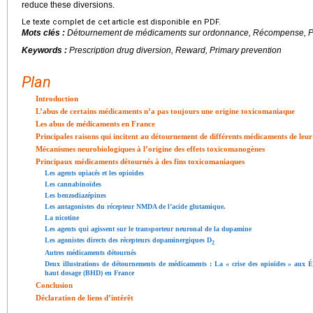
reduce these diversions.
Le texte complet de cet article est disponible en PDF.
Mots clés :
Détournement de médicaments sur ordonnance, Récompense, Pr
Keywords :
Prescription drug diversion, Reward, Primary prevention
Plan
Introduction
L’abus de certains médicaments n’a pas toujours une origine toxicomaniaque
Les abus de médicaments en France
Principales raisons qui incitent au détournement de différents médicaments de leu
Mécanismes neurobiologiques à l’origine des effets toxicomanogènes
Principaux médicaments détournés à des fins toxicomaniaques
Les agents opiacés et les opioïdes
Les cannabinoïdes
Les benzodiazépines
Les antagonistes du récepteur NMDA de l’acide glutamique.
La nicotine
Les agents qui agissent sur le transporteur neuronal de la dopamine
Les agonistes directs des récepteurs dopaminergiques D
2
Autres médicaments détournés
Deux illustrations de détournements de médicaments : La « crise des opioïdes » aux É
haut dosage (BHD) en France
Conclusion
Déclaration de liens d’intérêt