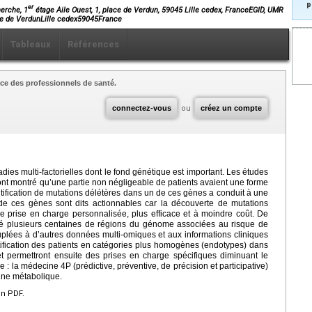
p
er
erche, 1
étage Aile Ouest, 1, place de Verdun, 59045 Lille cedex, FranceEGID, UMR
ace de VerdunLille cedex59045France
Tableaux
Références
ce des professionnels de santé.
connectez-vous
ou
créez un compte
adies multi-factorielles dont le fond génétique est important. Les études
t montré qu’une partie non négligeable de patients avaient une forme
fication de mutations délétères dans un de ces gènes a conduit à une
e ces gènes sont dits actionnables car la découverte de mutations
 prise en charge personnalisée, plus efficace et à moindre coût. De
fié plusieurs centaines de régions du génome associées au risque de
plées à d’autres données multi-omiques et aux informations cliniques
atification des patients en catégories plus homogènes (endotypes) dans
 et permettront ensuite des prises en charge spécifiques diminuant le
 : la médecine 4P (prédictive, préventive, de précision et participative)
cine métabolique.
en PDF.