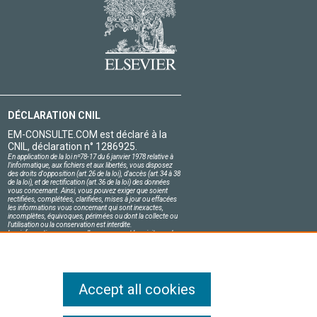
DÉCLARATION CNIL
EM-CONSULTE.COM est déclaré à la
CNIL, déclaration n° 1286925.
En application de la loi nº78-17 du 6 janvier 1978 relative à
l'informatique, aux fichiers et aux libertés, vous disposez
des droits d'opposition (art.26 de la loi), d'accès (art.34 à 38
de la loi), et de rectification (art.36 de la loi) des données
vous concernant. Ainsi, vous pouvez exiger que soient
rectifiées, complétées, clarifiées, mises à jour ou effacées
les informations vous concernant qui sont inexactes,
incomplètes, équivoques, périmées ou dont la collecte ou
l'utilisation ou la conservation est interdite.
Les informations personnelles concernant les visiteurs de
notre site, y compris leur identité, sont confidentielles.
Le responsable du site s'engage sur l'honneur à respecter
les conditions légales de confidentialité applicables en
France et à ne pas divulguer ces informations à des tiers.
Accept all cookies