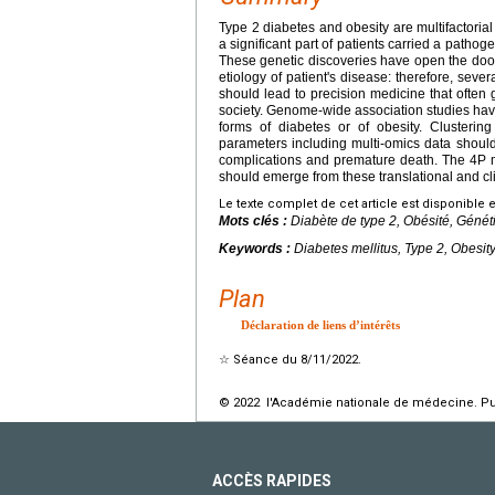
Type 2 diabetes and obesity are multifactoria
a significant part of patients carried a path
These genetic discoveries have open the door
etiology of patient's disease: therefore, seve
should lead to precision medicine that often 
society. Genome-wide association studies have
forms of diabetes or of obesity. Clustering
parameters including multi-omics data should b
complications and premature death. The 4P me
should emerge from these translational and cli
Le texte complet de cet article est disponible 
Mots clés :
Diabète de type 2, Obésité, Génét
Keywords :
Diabetes mellitus, Type 2, Obesi
Plan
Déclaration de liens d’intérêts
☆
Séance du 8/11/2022.
© 2022 l'Académie nationale de médecine. Publ
ACCÈS RAPIDES