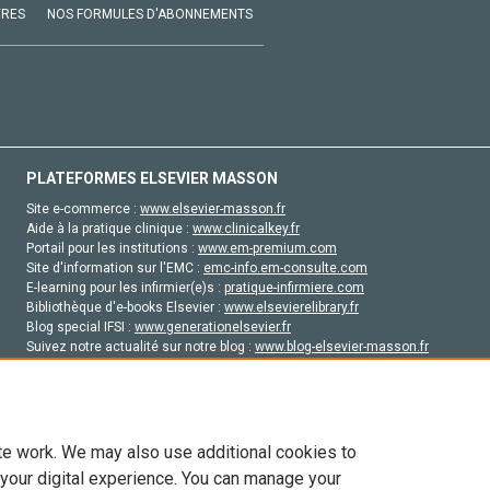
VRES
NOS FORMULES D'ABONNEMENTS
PLATEFORMES ELSEVIER MASSON
Site e-commerce :
www.elsevier-masson.fr
Aide à la pratique clinique :
www.clinicalkey.fr
Portail pour les institutions :
www.em-premium.com
Site d'information sur l'EMC :
emc-info.em-consulte.com
E-learning pour les infirmier(e)s :
pratique-infirmiere.com
Bibliothèque d'e-books Elsevier :
www.elsevierelibrary.fr
Blog special IFSI :
www.generationelsevier.fr
Suivez notre actualité sur notre blog :
www.blog-elsevier-masson.fr
Site d'emploi en santé :
emploisante.com
te work. We may also use additional cookies to
 your digital experience. You can manage your