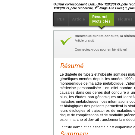
⁎
Auteur correspondant. EGID, UMR 1283/8199, pôle rech
er
1283/8199, pôle recherche, 1
étage Aile Ouest, 1, pl
Résumé
PDF
Article
Figures
Mots clés
Bienvenue sur EM-consulte, la référen
Article gratuit.
Connectez-vous pour en bénéficier!
Résumé
Le diabète de type 2 et l’obésité sont des mal
génétiques menées depuis les années 1990 on
monogénique de maladie métabolique. L’identi
médecine personnalisée : en effet nombre d
causales dans ces gènes doit conduire à une
plus, les études pan-génomiques ont identi
maladies métaboliques : ces informations cou
et biologiques des patients permettent la str
leurs étiologies et trajectoires de maladies
risque de complications et de mortalité précoce
est en marche et devrait transformer la méde
Le texte complet de cet article est disponible 
Summary