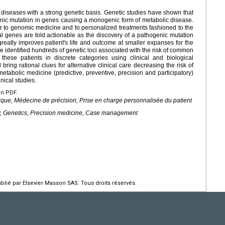
l diseases with a strong genetic basis. Genetic studies have shown that
ogenic mutation in genes causing a monogenic form of metabolic disease.
 to genomic medicine and to personalized treatments fashioned to the
ral genes are told actionable as the discovery of a pathogenic mutation
greatly improves patient's life and outcome at smaller expanses for the
 identified hundreds of genetic loci associated with the risk of common
 these patients in discrete categories using clinical and biological
ring rational clues for alternative clinical care decreasing the risk of
tabolic medicine (predictive, preventive, precision and participatory)
nical studies.
en PDF.
ique, Médecine de précision, Prise en charge personnalisée du patient
ty, Genetics, Precision medicine, Case management
ié par Elsevier Masson SAS. Tous droits réservés.