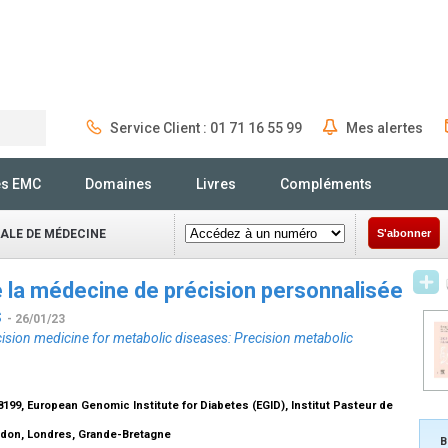
Service Client : 01 71 16 55 99
Mes alertes
Rechercher
és EMC
Domaines
Livres
Compléments
NALE DE MÉDECINE
S'abonner
la médecine de précision personnalisée
s
- 26/01/23
sion medicine for metabolic diseases: Precision metabolic
99, European Genomic Institute for Diabetes (EGID), Institut Pasteur de
ndon, Londres, Grande-Bretagne
B