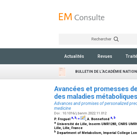
Rechercher
Actualités
Revues
Trait
BULLETIN DE L'ACADÉMIE NATIO
Avancées et promesses de 
des maladies métabolique
Advances and promises of personalized preci
medicine
Doi : 10.1016/j.banm.2022.11.012
a
,
b
,
⁎
a
,
b
P. Froguel
, A. Bonnefond
a
Université de Lille, Inserm UMR1283, CNRS UMR81
Lille, Lille, France
b
Department of Metabolism, Imperial College Lo