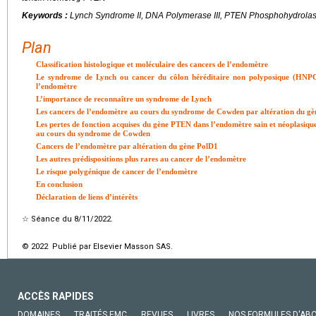
Keywords :
Lynch Syndrome II, DNA Polymerase III, PTEN Phosphohydrolase, 
Plan
Classification histologique et moléculaire des cancers de l’endomètre
Le syndrome de Lynch ou cancer du côlon héréditaire non polyposique (HNPC
l’endomètre
L’importance de reconnaître un syndrome de Lynch
Les cancers de l’endomètre au cours du syndrome de Cowden par altération du g
Les pertes de fonction acquises du gène PTEN dans l’endomètre sain et néoplasique
au cours du syndrome de Cowden
Cancers de l’endomètre par altération du gène PolD1
Les autres prédispositions plus rares au cancer de l’endomètre
Le risque polygénique de cancer de l’endomètre
En conclusion
Déclaration de liens d’intérêts
☆
Séance du 8/11/2022.
© 2022 Publié par Elsevier Masson SAS.
ACCÈS RAPIDES
DOMAINES
TRAITÉS EMC
REVUES
LIVRES
NOS FORMULES D'AB