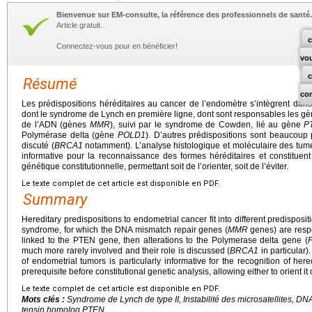
Bienvenue sur EM-consulte, la référence des professionnels de santé.
Article gratuit.
c
Connectez-vous pour en bénéficier!
vo
Résumé
co
Les prédispositions héréditaires au cancer de l’endomètre s’intègrent dans
dont le syndrome de Lynch en première ligne, dont sont responsables les 
de l’ADN (gènes
MMR
), suivi par le syndrome de Cowden, lié au gène
P
Polymérase delta (gène
POLD1
). D’autres prédispositions sont beaucoup 
discuté (
BRCA1
notamment). L’analyse histologique et moléculaire des tume
informative pour la reconnaissance des formes héréditaires et constituent
génétique constitutionnelle, permettant soit de l’orienter, soit de l’éviter.
Le texte complet de cet article est disponible en PDF.
Summary
Hereditary predispositions to endometrial cancer fit into different predisposi
syndrome, for which the DNA mismatch repair genes (
MMR
genes) are resp
linked to the PTEN gene, then alterations to the Polymerase delta gene (
much more rarely involved and their role is discussed (
BRCA1
in particular)
of endometrial tumors is particularly informative for the recognition of her
prerequisite before constitutional genetic analysis, allowing either to orient it o
Le texte complet de cet article est disponible en PDF.
Mots clés :
Syndrome de Lynch de type II, Instabilité des microsatellites, 
tensin homolog PTEN