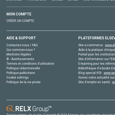
MON COMPTE
CRÉER UN COMPTE
AIDE & SUPPORT
PLATEFORMES ELSE
Contactez-nous / FAQ
Site e-commerce :
www.el
Qui sommes-nous ?
Aide à la pratique clinique
Mentions légales
Portail pour les institution
© - Avertissements
Site d'information sur l'E
Termes et conditions d'utilisation
E-learning pour les infirmi
Politique rédactionnelle
Bibliothèque d'e-books Els
Politique publicitaire
Blog special IFSI :
www.gen
Cookie settings
Suivez notre actualité sur
Politique de la vie privée
Site d'emploi en santé :
e
Tout le contenu de ce site: Copyright © 2026 Elsevier, ses concédants de licence e