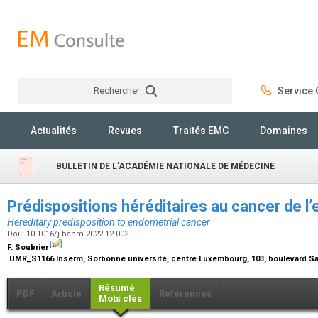
Rechercher
Service C
Rechercher
Actualités
Revues
Traités EMC
Domaines
BULLETIN DE L'ACADÉMIE NATIONALE DE MÉDECINE
Prédispositions héréditaires au cancer de 
Hereditary predisposition to endometrial cancer
Doi : 10.1016/j.banm.2022.12.002
F. Soubrier
UMR_S1166 Inserm, Sorbonne université, centre Luxembourg, 103, boulevard Sai
Résumé
PDF
Article
Références
Mots clés