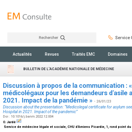
Rechercher
Service C
Rechercher
Actualités
Revues
Traités EMC
Domaines
BULLETIN DE L'ACADÉMIE NATIONALE DE MÉDECINE
Discussion à propos de la communication : «
médicolégaux pour les demandeurs d’asile 
2021. Impact de la pandémie »
- 26/01/23
Discussion about the presentation: “Medicolegal certificate for asylum se
Hospital in 2021. Impact of the pandemic”
Doi : 10.1016/j.banm.2022.12.004
O. Jardé
Service de médecine légale et sociale, CHU d’Amiens Picardie, 1, rond point d