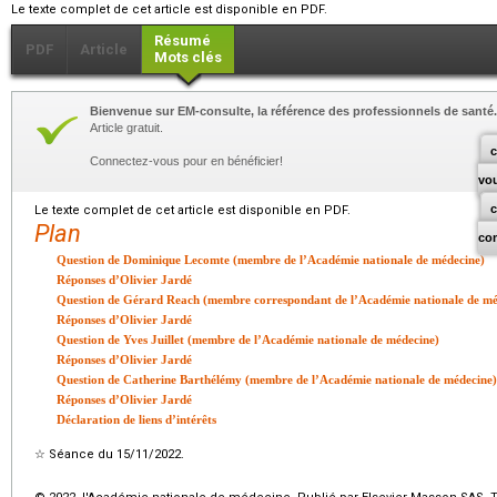
Le texte complet de cet article est disponible en PDF.
Résumé
PDF
Article
Mots clés
Bienvenue sur EM-consulte, la référence des professionnels de santé.
Article gratuit.
c
Connectez-vous pour en bénéficier!
vo
Le texte complet de cet article est disponible en PDF.
Plan
co
Question de Dominique Lecomte (membre de l’Académie nationale de médecine)
Réponses d’Olivier Jardé
Question de Gérard Reach (membre correspondant de l’Académie nationale de mé
Réponses d’Olivier Jardé
Question de Yves Juillet (membre de l’Académie nationale de médecine)
Réponses d’Olivier Jardé
Question de Catherine Barthélémy (membre de l’Académie nationale de médecine)
Réponses d’Olivier Jardé
Déclaration de liens d’intérêts
☆
Séance du 15/11/2022.