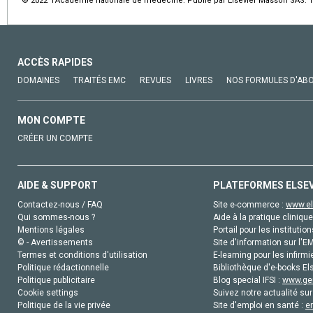
© 2022 l'Académie nationale de médecine. Publié par Elsevier Masson SAS. To
ACCÈS RAPIDES
DOMAINES
TRAITÉS EMC
REVUES
LIVRES
NOS FORMULES D'AB
MON COMPTE
CRÉER UN COMPTE
AIDE & SUPPORT
PLATEFORMES ELSE
Contactez-nous / FAQ
Site e-commerce :
www.el
Qui sommes-nous ?
Aide à la pratique clinique
Mentions légales
Portail pour les institution
© - Avertissements
Site d'information sur l'E
Termes et conditions d'utilisation
E-learning pour les infirmi
Politique rédactionnelle
Bibliothèque d'e-books Els
Politique publicitaire
Blog special IFSI :
www.gen
Cookie settings
Suivez notre actualité sur
Politique de la vie privée
Site d'emploi en santé :
e