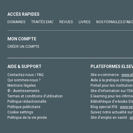
ACCÈS RAPIDES
DOMAINES
TRAITÉS EMC
REVUES
LIVRES
NOS FORMULES D'AB
MON COMPTE
CRÉER UN COMPTE
AIDE & SUPPORT
PLATEFORMES ELSE
Contactez-nous / FAQ
Site e-commerce :
www.el
Qui sommes-nous ?
Aide à la pratique clinique
Mentions légales
Portail pour les institution
© - Avertissements
Site d'information sur l'E
Termes et conditions d'utilisation
E-learning pour les infirmi
Politique rédactionnelle
Bibliothèque d'e-books Els
Politique publicitaire
Blog special IFSI :
www.gen
Cookie settings
Suivez notre actualité sur
Politique de la vie privée
Site d'emploi en santé :
e