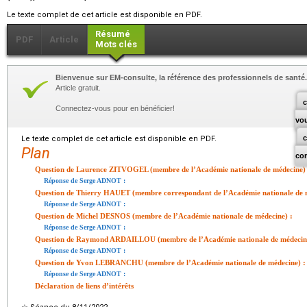
Le texte complet de cet article est disponible en PDF.
Résumé
PDF
Article
Mots clés
Bienvenue sur EM-consulte, la référence des professionnels de santé.
Article gratuit.
c
Connectez-vous pour en bénéficier!
vo
Le texte complet de cet article est disponible en PDF.
Plan
co
Question de Laurence ZITVOGEL (membre de l’Académie nationale de médecine) 
Réponse de Serge ADNOT :
Question de Thierry HAUET (membre correspondant de l’Académie nationale de m
Réponse de Serge ADNOT :
Question de Michel DESNOS (membre de l’Académie nationale de médecine) :
Réponse de Serge ADNOT :
Question de Raymond ARDAILLOU (membre de l’Académie nationale de médecine
Réponse de Serge ADNOT :
Question de Yvon LEBRANCHU (membre de l’Académie nationale de médecine) :
Réponse de Serge ADNOT :
Déclaration de liens d’intérêts