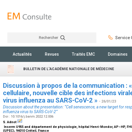
Rechercher
Service C
Rechercher
Actualités
Revues
Traités EMC
Domaines
BULLETIN DE L'ACADÉMIE NATIONALE DE MÉDECINE
Discussion à propos de la communication :
cellulaire, nouvelle cible des infections viral
virus influenza au SARS-CoV-2 »
- 26/01/23
Discussion about the presentation: “Cell senescence, a new target for respi
influenza virus to SARS-CoV-2”
Doi : 10.1016/j.banm.2022.12.006
S. Adnot
Inserm U955 and département de physiologie, hôpital Henri-Mondor, AP–HP, FHU-
(UPEC), 94010 Créteil, France