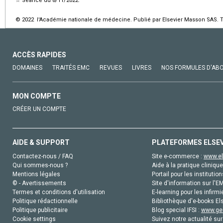
☆
Séance du 8/11/2022.
© 2022 l'Académie nationale de médecine. Publié par Elsevier Masson SAS. To
ACCÈS RAPIDES
DOMAINES
TRAITÉS EMC
REVUES
LIVRES
NOS FORMULES D'AB
MON COMPTE
CRÉER UN COMPTE
AIDE & SUPPORT
PLATEFORMES ELSE
Contactez-nous / FAQ
Site e-commerce :
www.el
Qui sommes-nous ?
Aide à la pratique clinique
Mentions légales
Portail pour les institution
© - Avertissements
Site d'information sur l'E
Termes et conditions d'utilisation
E-learning pour les infirmi
Politique rédactionnelle
Bibliothèque d'e-books Els
Politique publicitaire
Blog special IFSI :
www.gen
Cookie settings
Suivez notre actualité sur