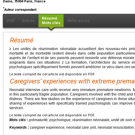
Dame, 75004 Paris, France
*
Auteur correspondant.
Résumé
PDF
Article
Références
Mots clés
Résumé
z Les unités de réanimation néonatale accueillent des nouveau-nés pr
mortalité et de morbidité restent élevés dans cette population particulièr
auprès de l’enfant et de ses parents peuvent ressentir une détresse morale 
soignants dans ces situations z La formation, l’architecture du service 
psychologues spécifiquement formés peuvent améliorer ce vécu dans ces se
Le texte complet de cet article est disponible en PDF.
Caregivers’ experiences with extreme premat
Neonatal intensive care units receive very immature premature newborns. Mo
in this particularly fragile population. Caregivers involved with the child an
distress. There are few studies on the experience of caregivers in these situa
sharing of experiences with specifically trained psychologists can improve t
services.
Le texte complet de cet article est disponible en PDF.
Mots clés :
prématurité, psychologue, réanimation néonatale, unité de soin 
Keywords :
caregiver experience, neonatal care unit, neonatal resuscitation,