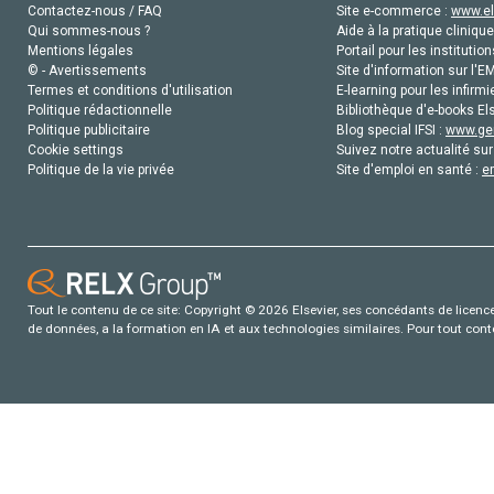
Contactez-nous / FAQ
Site e-commerce :
www.el
Qui sommes-nous ?
Aide à la pratique clinique
Mentions légales
Portail pour les institution
© - Avertissements
Site d'information sur l'E
Termes et conditions d'utilisation
E-learning pour les infirmi
Politique rédactionnelle
Bibliothèque d'e-books Els
Politique publicitaire
Blog special IFSI :
www.gen
Cookie settings
Suivez notre actualité sur
Politique de la vie privée
Site d'emploi en santé :
e
Tout le contenu de ce site: Copyright © 2026 Elsevier, ses concédants de licence e
de données, a la formation en IA et aux technologies similaires. Pour tout con