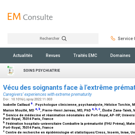
Rechercher
Service C
Rechercher
Actualités
Revues
Traités EMC
Domaines
SOINS PSYCHIATRIE
Vécu des soignants face à l’extrême préma
Caregivers’ experiences with extreme prematurity
Doi : 10.1016/j.spsy.2022.11.003
a
Isabelle Caillaud
:
Psychologue clinicienne, psychanalyste
, Héloïse Torchin,
M
a
,
b
a
,
b
,
c
Marion Mouillé,
MD
, Pierre-Henri Jarreau,
MD, PhD
, Élodie Zana-Taïeb,
a
Service de médecine et réanimation néonatales de Port-Royal, AP-HP, Universit
Port-Royal, 75014 Paris, France
b
Fédération hospitalo-universitaire Combattre la prématurité (FHU Préma), Mater
Port-Royal, 75014 Paris, France
c
Centre de recherche en épidémiologie et statistiques/Cress, Inserm, Inrae, Univ